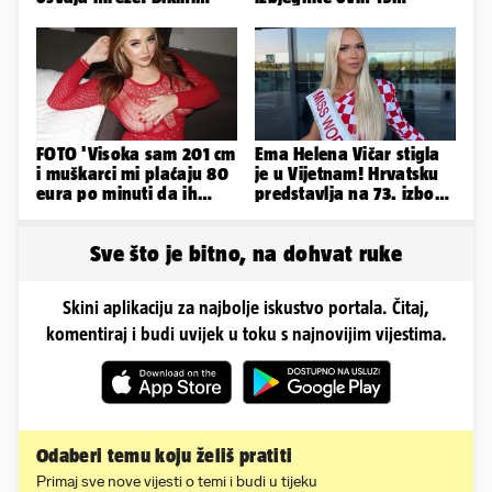
spaja s konjskim
grešaka i olakšajte si
snagama
odmor
FOTO 'Visoka sam 201 cm
Ema Helena Vičar stigla
i muškarci mi plaćaju 80
je u Vijetnam! Hrvatsku
eura po minuti da ih
predstavlja na 73. izboru
pokorim riječima'
Miss Svijeta
Sve što je bitno, na dohvat ruke
Skini aplikaciju za najbolje iskustvo portala. Čitaj,
komentiraj i budi uvijek u toku s najnovijim vijestima.
Odaberi temu koju želiš pratiti
Primaj sve nove vijesti o temi i budi u tijeku