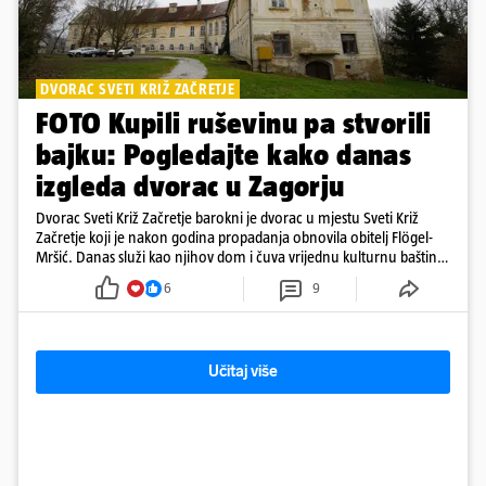
DVORAC SVETI KRIŽ ZAČRETJE
FOTO Kupili ruševinu pa stvorili
bajku: Pogledajte kako danas
izgleda dvorac u Zagorju
Dvorac Sveti Križ Začretje barokni je dvorac u mjestu Sveti Križ
Začretje koji je nakon godina propadanja obnovila obitelj Flögel-
Mršić. Danas služi kao njihov dom i čuva vrijednu kulturnu baštinu
davno zaboravljenog vremena
6
9
Učitaj više