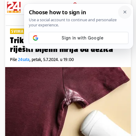
PRIJAVA
Lifestyle
Komentari
1
SVIMA SE DEŠAVA
Trik s kojim ćete se u tren oka
riješiti bijelih mrlja od dezića
Piše
24sata
,
petak, 5.7.2024. u 19:00