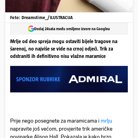
Foto: Dreamstime_/ILUSTRACIJA
Dodaj 24sata među omiljene izvore na Googleu
Mrlje od deo spreja mogu ostaviti bijele tragove na
šarenoj, no najviše se vide na crnoj odjeći. Trik za
odstraniti ih definitivno nisu vlažne maramice
Prije nego posegnete za maramicama i
mrlju
napravite još većom, provjerite trik američke
novinarke Alison Hall. Pokazala je kako brzo