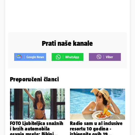
Prati naše kanale
Preporučeni članci
FOTO Ljubiteljica snažnih
Radio sam u al inclusive
i brzih automobila
resortu 10 godina -
osvaja mreže: Bikini
izbjegnite ovih 19