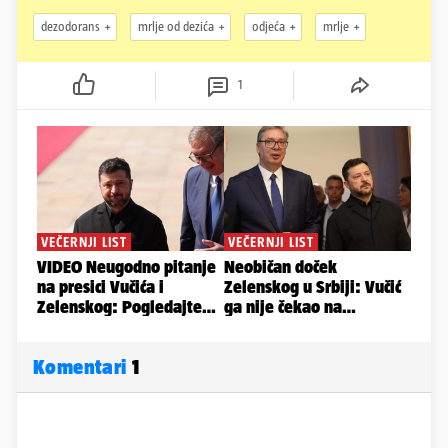
dezodorans
mrlje od dezića
odjeća
mrlje
1
Komentari
1