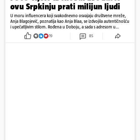
ovu Srpkinju prati milijun ljudi
U moru influencera koji svakodnevno osvajaju društvene mreže,
Anja Blagojević, poznatija kao Anja Blaa, se izdvojila autentičnošću
i upečatljivim stilom. Rođena u Doboju, a sada s adresom u
Dubaiju, Anja je spoj glamura, discipline i mladenačke energije
19
85