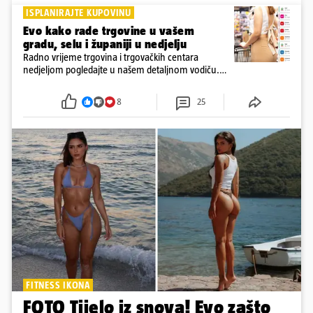
ISPLANIRAJTE KUPOVINU
Evo kako rade trgovine u vašem
gradu, selu i županiji u nedjelju
Radno vrijeme trgovina i trgovačkih centara
nedjeljom pogledajte u našem detaljnom vodiču.
Trgovine smiju raditi 16 nedjelja u godini, a trgovine
i šoping centri sami biraju koje će to nedjelje biti
8
25
FITNESS IKONA
FOTO Tijelo iz snova! Evo zašto