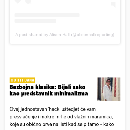
A post shared by Alison Hall (@alisonhallreporting)
OUTFIT DANA
Bezbojna klasika: Bijeli sako
kao predstavnik minimalizma
Ovaj jednostavan 'hack' uštedjet će vam
presvlačenje i mokre mrlje od vlažnih maramica,
koje su obično prve na listi kad se pitamo - kako