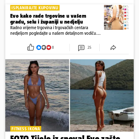
ISPLANIRAJTE KUPOVINU
Evo kako rade trgovine u vašem
gradu, selu i županiji u nedjelju
Radno vrijeme trgovina i trgovačkih centara
nedjeljom pogledajte u našem detaljnom vodiču.
Trgovine smiju raditi 16 nedjelja u godini, a trgovine
i šoping centri sami biraju koje će to nedjelje biti
8
25
FITNESS IKONA
FOTO Tijelo iz snova! Evo zašto