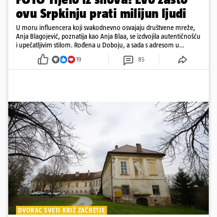
ovu Srpkinju prati milijun ljudi
U moru influencera koji svakodnevno osvajaju društvene mreže,
Anja Blagojević, poznatija kao Anja Blaa, se izdvojila autentičnošću
i upečatljivim stilom. Rođena u Doboju, a sada s adresom u
Dubaiju, Anja je spoj glamura, discipline i mladenačke energije
19
85
DVORAC SVETI KRIŽ ZAČRETJE