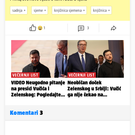
sadnja
sjeme
knjižnica sjemena
knjižnica
1
3
Komentari
3