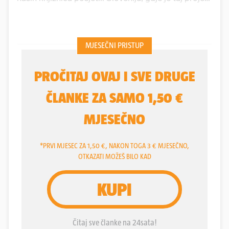
već prilično razvijen. U suradnji s njima došli smo
do aplikacije koja je temelj sustava, no trebalo je
malo vremena da se stvari pripreme i sjeme ideje
koje je tad posijano u našoj je knjižnici niknulo u
lipnju ove godine, malo kasnije nego što su to
učinili kolege u Rijeci. No sad već imamo vrlo
čvrstu biljčicu, za koju vjerujem da ubuduće može
samo rasti, na našu veliku radost, a vjerujem i na
radost naših korisnika, kaže Ivana Jirsak,
knjižničarka u Knjižnici Kustošija, koja je najmanji
ogranak područne Knjižnice "Vladimir Nazor" i
zasad jedina knjižnica u Zagrebu koja ima knjižnicu
sjemenja.