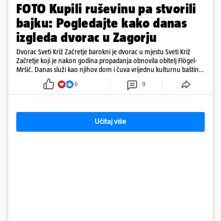
FOTO Kupili ruševinu pa stvorili
bajku: Pogledajte kako danas
izgleda dvorac u Zagorju
Dvorac Sveti Križ Začretje barokni je dvorac u mjestu Sveti Križ
Začretje koji je nakon godina propadanja obnovila obitelj Flögel-
Mršić. Danas služi kao njihov dom i čuva vrijednu kulturnu baštinu
davno zaboravljenog vremena
6
9
Učitaj više