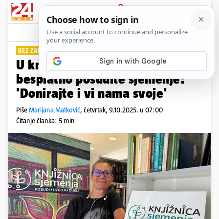
PRIJAVA
Lifestyle
Komentari
3
BEZ ZAKASNINE!
PLUS+
U knjižnicama u Zagrebu i Rijeci
besplatno posudite sjemenje:
'Donirajte i vi nama svoje'
Piše
Marijana Matković
,
četvrtak, 9.10.2025. u 07:00
Čitanje članka: 5 min