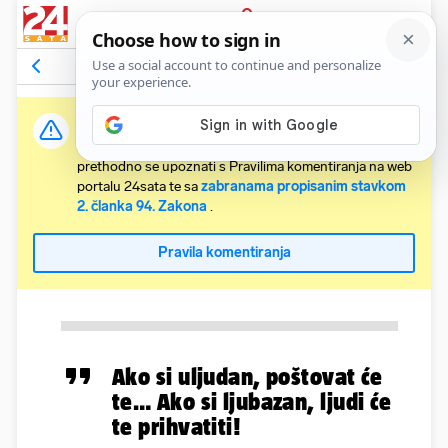
PRIJAVA
Komentari
Relevantni
Važna obavijest:
Svaki korisnik koji želi komentirati članke obvezan je
prethodno se upoznati s Pravilima komentiranja na web
portalu 24sata te sa
zabranama propisanim stavkom
2. članka 94. Zakona
.
Pravila komentiranja
Ako si uljudan, poštovat će
te… Ako si ljubazan, ljudi će
te prihvatiti!