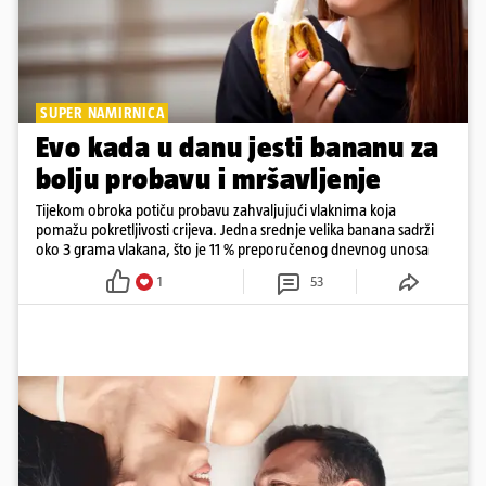
SUPER NAMIRNICA
Evo kada u danu jesti bananu za
bolju probavu i mršavljenje
Tijekom obroka potiču probavu zahvaljujući vlaknima koja
pomažu pokretljivosti crijeva. Jedna srednje velika banana sadrži
oko 3 grama vlakana, što je 11 % preporučenog dnevnog unosa
1
53