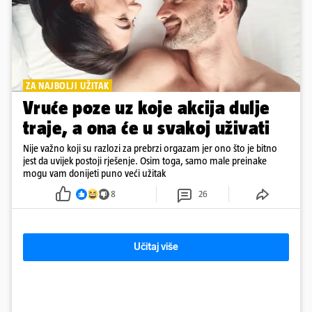
ZA NAJBOLJI UŽITAK
Vruće poze uz koje akcija dulje
traje, a ona će u svakoj uživati
Nije važno koji su razlozi za prebrzi orgazam jer ono što je bitno
jest da uvijek postoji rješenje. Osim toga, samo male preinake
mogu vam donijeti puno veći užitak
8
26
Učitaj više