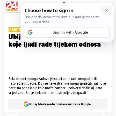
PRIJAVA
Galerija
Komentari
16
RADITE LI IH I VI?
Ubijaju strast: 20 užasnih stvari
koje ljudi rade tijekom odnosa
Seks donosi mnogo zadovoljstva, ali ponekad i neugodne ili
nespretne situacije. Dok se neke stvari ne mogu spriječiti, važno je
paziti na ponašanje koje može partneru pokvariti doživljaj. Zato
vrijedi znati što je tijekom intimnosti bolje izbjegavati
Dodaj 24sata među omiljene izvore na Googleu