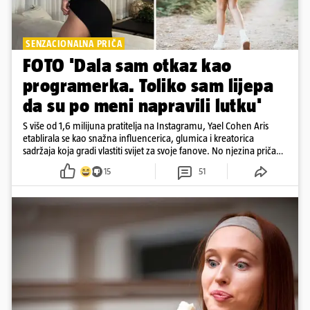
SENZACIONALNA PRIČA
FOTO 'Dala sam otkaz kao
programerka. Toliko sam lijepa
da su po meni napravili lutku'
S više od 1,6 milijuna pratitelja na Instagramu, Yael Cohen Aris
etablirala se kao snažna influencerica, glumica i kreatorica
sadržaja koja gradi vlastiti svijet za svoje fanove. No njezina priča
pokazuje da online slava dolazi i s neočekivanim izazovima
15
51