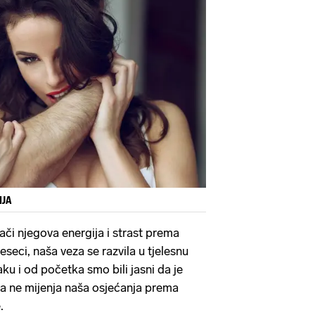
IJA
ači njegova energija i strast prema
seci, naša veza se razvila u tjelesnu
ku i od početka smo bili jasni da je
da ne mijenja naša osjećanja prema
.