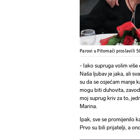
Parovi u Pitomači proslavili 
- Iako supruga volim više 
Naša ljubav je jaka, ali s
su da se osjećam manje ka
mogu biti duhovita, zavodl
moj suprug kriv za to, je
Marina.
Ipak, sve se promijenilo 
Prvo su bili prijatelji, a o