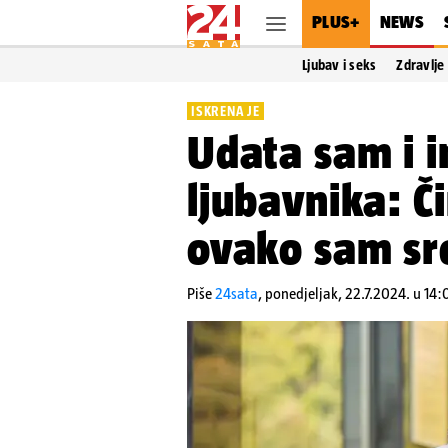
PLUS+
NEWS
Ljubav i seks
Zdravlje
ISKRENA JE
Udata sam i 
ljubavnika: Č
ovako sam sr
Piše
24sata
,
ponedjeljak, 22.7.2024. u 14: