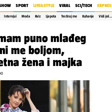
SHOW
SPORT
LIFE&STYLE
VIRAL
SCI/TECH
EXPRES
Intervjui
Moda
Kviz
Ljepota
Testiraj me
Kuhanje
Vidi još
imam puno mlađeg
ini me boljom,
etna žena i majka
00