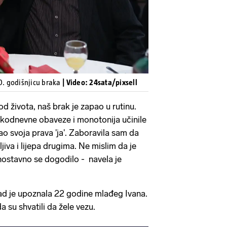
50. godišnjicu braka
| Video: 24sata/pixsell
od života, naš brak je zapao u rutinu.
vakodnevne obaveze i monotonija učinile
o svoja prava 'ja'. Zaboravila sam da
jiva i lijepa drugima. Ne mislim da je
dnostavno se dogodilo - navela je
kad je upoznala 22 godine mlađeg Ivana.
nda su shvatili da žele vezu.