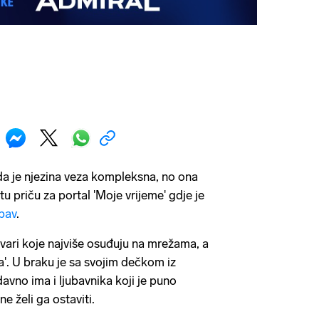
da je njezina veza kompleksna, no ona
itu priču za portal 'Moje vrijeme' gdje je
ubav
.
tvari koje najviše osuđuju na mrežama, a
ha'. U braku je sa svojim dečkom iz
avno ima i ljubavnika koji je puno
ne želi ga ostaviti.