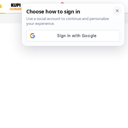
S
PRIJAVA
…