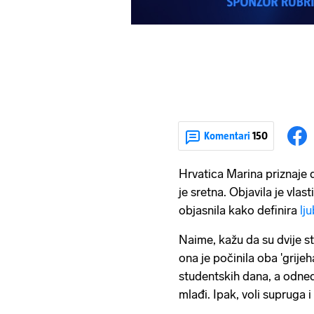
Komentari
150
Hrvatica Marina priznaje 
je sretna. Objavila je vlast
objasnila kako definira
lj
Naime, kažu da su dvije s
ona je počinila oba 'grije
studentskih dana, a odned
mlađi. Ipak, voli supruga i 