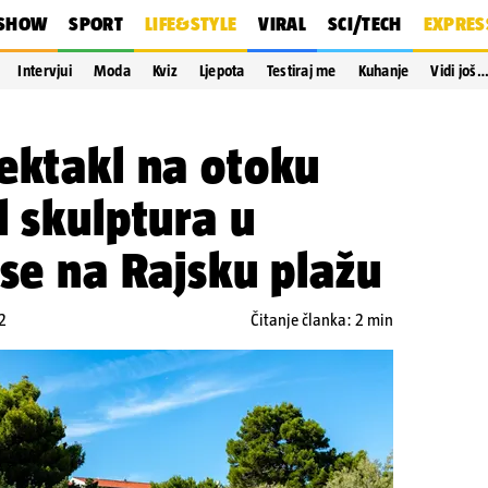
SHOW
SPORT
LIFE&STYLE
VIRAL
SCI/TECH
EXPRES
Intervjui
Moda
Kviz
Ljepota
Testiraj me
Kuhanje
Vidi još
ektakl na otoku
l skulptura u
 se na Rajsku plažu
2
Čitanje članka: 2 min