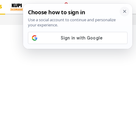
S
PRIJAVA
…