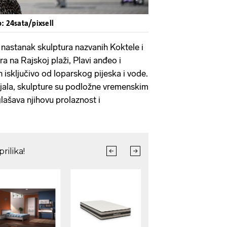
o: 24sata/pixsell
ti nastanak skulptura nazvanih Koktele i
a na Rajskoj plaži, Plavi anđeo i
 isključivo od loparskog pijeska i vode.
jala, skulpture su podložne vremenskim
lašava njihovu prolaznost i