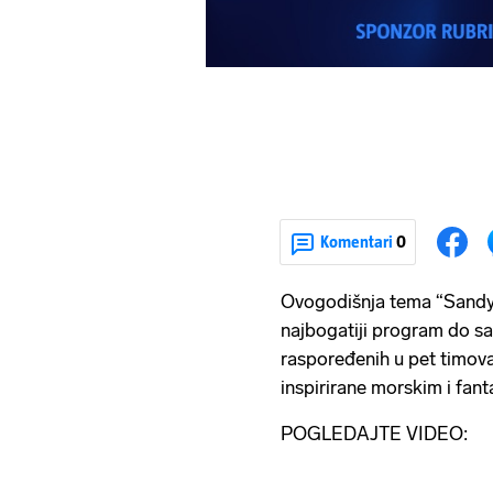
Komentari
0
Ovogodišnja tema “Sandy 
najbogatiji program do s
raspoređenih u pet timova,
inspirirane morskim i fan
POGLEDAJTE VIDEO: