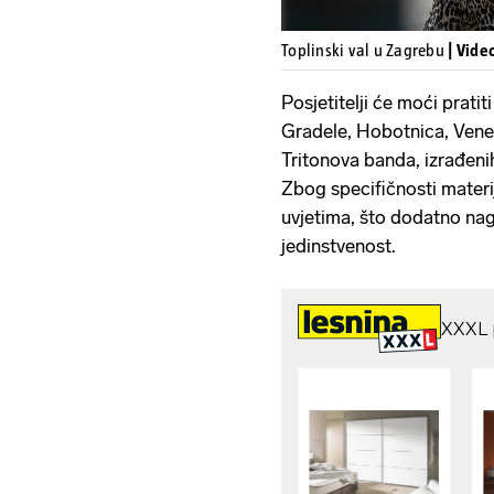
Toplinski val u Zagrebu
| Vide
Posjetitelji će moći prati
Gradele, Hobotnica, Vener
Tritonova banda, izrađenih
Zbog specifičnosti materi
uvjetima, što dodatno nag
jedinstvenost.