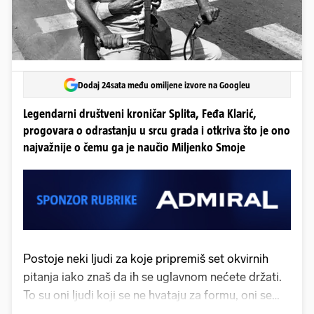
Dodaj 24sata među omiljene izvore na Googleu
Legendarni društveni kroničar Splita, Feđa Klarić,
progovara o odrastanju u srcu grada i otkriva što je ono
najvažnije o čemu ga je naučio Miljenko Smoje
Postoje neki ljudi za koje pripremiš set okvirnih
pitanja iako znaš da ih se uglavnom nećete držati.
To su oni ljudi koji se ne hvataju za formu, oni se
drže života onakav kakav jest u tom trenutku. A