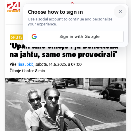
PRIJAVA
Lifestyle
Komentari
33
SPLITSKI FOTOREPORTER FEĐA KLARIĆ:
PLUS+
'Upali smo Smoje i ja Benettonu
na jahtu, samo smo provocirali'
Piše
Tina Jokić
,
subota, 14.6.2025. u 07:00
Čitanje članka: 8 min