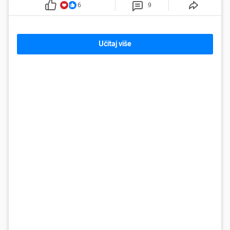
6
9
Učitaj više