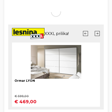
jedan od njih je legendarni splitski fotoreporter
Feđa Klarić, kroničar grada pod Marjanom, kojemu
su Prokurative bile dvorište i kojemu je čuveni
Miljenko Smoje, čije nasljeđe danas baštini, bio
mentor, prijatelj, pa i otac. Ali nije Feđa jedan od
onih koji će samo s nostalgijom gledati u neki stari
Split, grad kojeg uglavnom nema, on je od onih koji
će prihvatiti sve one dobre promjene koje dolaze,
ali i kritizirati sve ono što mu nije po guštu. Čim
smo sjeli na kavu pokazuje nam jedan sasvim mali
prozor, sedmi ispod krova s lijeve strane
Prokurativa. Tu je bila soba u kojoj je živio s
majkom, u stanu koje je bilo zajedničko
domaćinstvo pet familija. Danas stanuje u
Marmontovoj, jednoj od najživljih ulica u gradu, i
sve mijene koje se događaju, događaju se njemu
pred očima. I, naravno, pred objektivom bez