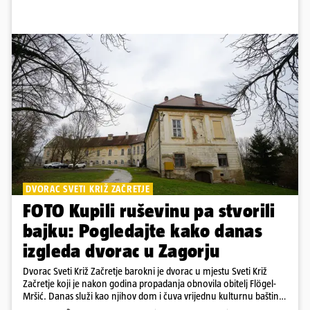
DVORAC SVETI KRIŽ ZAČRETJE
FOTO Kupili ruševinu pa stvorili
bajku: Pogledajte kako danas
izgleda dvorac u Zagorju
Dvorac Sveti Križ Začretje barokni je dvorac u mjestu Sveti Križ
Začretje koji je nakon godina propadanja obnovila obitelj Flögel-
Mršić. Danas služi kao njihov dom i čuva vrijednu kulturnu baštinu
davno zaboravljenog vremena