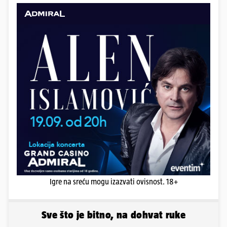
kojega ne izlazi. Ali ovaj razgovor ne počinjemo s
njegovim odrastanjem, nego s aktualnostima s
gradske periferije, požarom u ćeliji zatvora na
splitskim Bilicama.
Igre na sreću mogu izazvati ovisnost. 18+
Sve što je bitno, na dohvat ruke