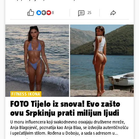
Trgovine smiju raditi 16 nedjelja u godini, a trgovine
i šoping centri sami biraju koje će to nedjelje biti
8
25
FITNESS IKONA
FOTO Tijelo iz snova! Evo zašto
ovu Srpkinju prati milijun ljudi
U moru influencera koji svakodnevno osvajaju društvene mreže,
Anja Blagojević, poznatija kao Anja Blaa, se izdvojila autentičnošću
i upečatljivim stilom. Rođena u Doboju, a sada s adresom u
Dubaiju, Anja je spoj glamura, discipline i mladenačke energije