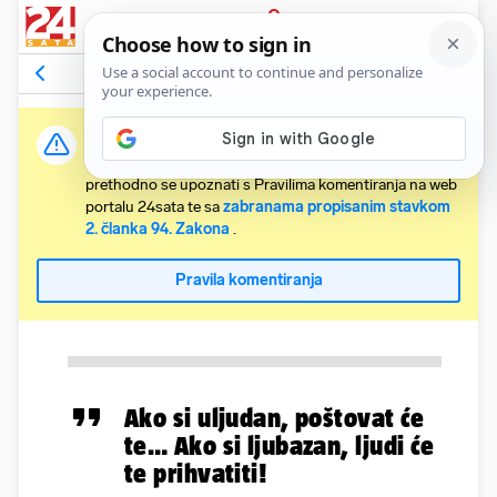
PRIJAVA
Komentari
Relevantni
Važna obavijest:
Svaki korisnik koji želi komentirati članke obvezan je
prethodno se upoznati s Pravilima komentiranja na web
portalu 24sata te sa
zabranama propisanim stavkom
2. članka 94. Zakona
.
Pravila komentiranja
Ako si uljudan, poštovat će
te… Ako si ljubazan, ljudi će
te prihvatiti!