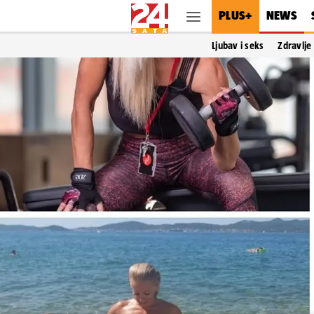
PLUS+
NEWS
Ljubav i seks
Zdravlje