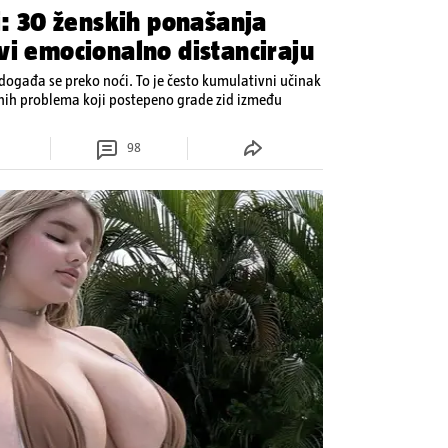
i: 30 ženskih ponašanja
vi emocionalno distanciraju
ogađa se preko noći. To je često kumulativni učinak
enih problema koji postepeno grade zid između
98