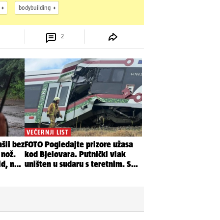
bodybuilding
2