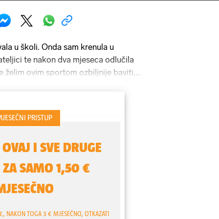
vala u školi. Onda sam krenula u
teljici te nakon dva mjeseca odlučila
 želim ovim sportom ozbiljnije baviti,
41), majka dvoje djece i odnedavno
dru i zadarskoj županiji.