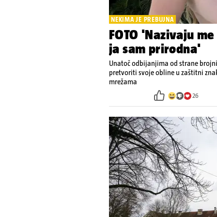
NEKIMA JE PREBUJNA
FOTO 'Nazivaju me 
ja sam prirodna'
Unatoč odbijanjima od strane brojni
pretvoriti svoje obline u zaštitni zn
mrežama
26