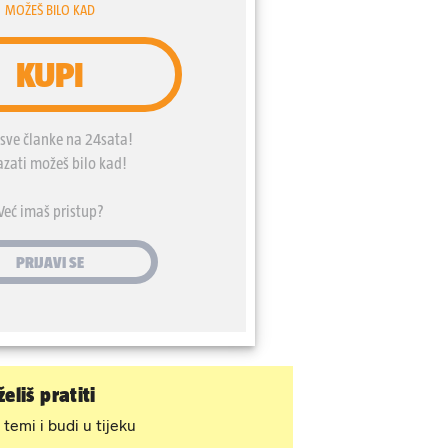
eliš pratiti
 temi i budi u tijeku