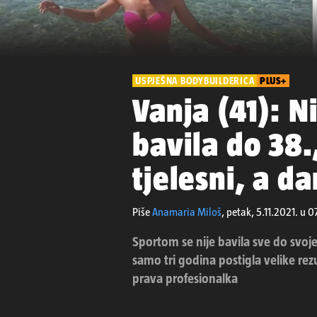
USPJEŠNA BODYBUILDERICA
PLUS+
Vanja (41): 
bavila do 38.
tjelesni, a d
Piše
Anamaria Miloš
,
petak, 5.11.2021. u 
Sportom se nije bavila sve do svoje
samo tri godina postigla velike rezu
prava profesionalka