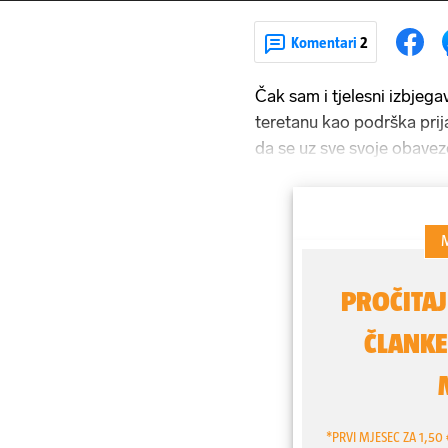
Komentari
2
Čak sam i tjelesni izbjega
teretanu kao podrška prija
da se uz sve svoje obaveze
govori nam
Vanja Tokić
(
jedina pro builderica u Za