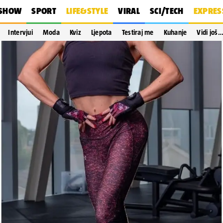
SHOW
SPORT
LIFE&STYLE
VIRAL
SCI/TECH
EXPRES
Intervjui
Moda
Kviz
Ljepota
Testiraj me
Kuhanje
Vidi još