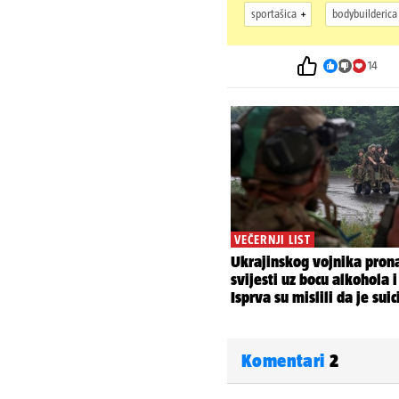
sportašica
bodybuilderica
14
Komentari
2