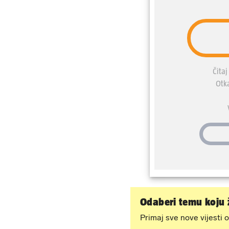
Odaberi temu koju ž
Primaj sve nove vijesti o