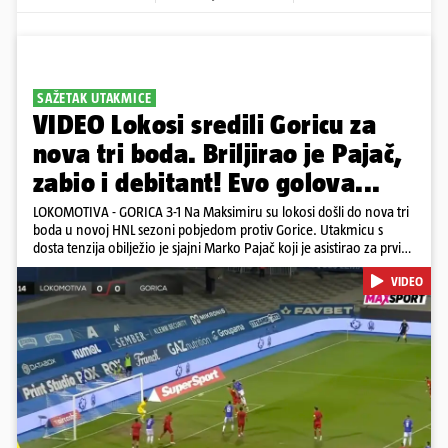
SAŽETAK UTAKMICE
VIDEO Lokosi sredili Goricu za
nova tri boda. Briljirao je Pajač,
zabio i debitant! Evo golova...
LOKOMOTIVA - GORICA 3-1 Na Maksimiru su lokosi došli do nova tri
boda u novoj HNL sezoni pobjedom protiv Gorice. Utakmicu s
dosta tenzija obilježio je sjajni Marko Pajač koji je asistirao za prvi
gol Mariću, a zakuhao drugi kada je Kavelj zabio auto-gol.
VIDEO
Bogojević je smanjio, Gorica je pritiskala i nizala šanse, ali onda
primila kontru pred kraj. Lokosi sele na vrh tablice s Osijekom
Pokretanje videa...