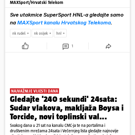
MAXSport/Hrvatski Telekom
Sve utakmice SuperSport HNL-a gledajte samo
na
MAXSport kanalu Hrvatskog Telekoma
.
nk rudeš
nk osijek
hnl
1
NAJVAŽNIJE VIJESTI DANA
Gledajte '240 sekundi' 24sata:
Sudar vlakova, makljaža Boysa i
Torcide, novi toplinski val...
Svakog dana u 21 sat na kanalu CMC-ja te na portalima i
društvenim mrežama 24sata i Večernjeg lista gledajte najnovije