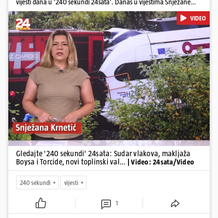
vijesti dana u '240 sekundi 24sata'. Danas u vijestima Snježane
Krnetić: Željeznička nesreća između kolodvora Sveti Ivan Žabno i
VIDEO
Gradec, masovna tučnjava Boysa i Torcide, prijeti nestašica vode
kraj Požege...
Pokretanje videa...
Gledajte '240 sekundi' 24sata: Sudar vlakova, makljaža
Boysa i Torcide, novi toplinski val...
| Video: 24sata/Video
240 sekundi
vijesti
1