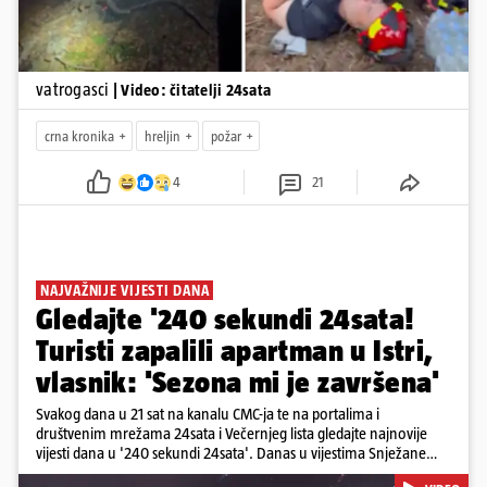
vatrogasci
| Video: čitatelji 24sata
crna kronika
hreljin
požar
4
21
NAJVAŽNIJE VIJESTI DANA
Gledajte '240 sekundi 24sata!
Turisti zapalili apartman u Istri,
vlasnik: 'Sezona mi je završena'
Svakog dana u 21 sat na kanalu CMC-ja te na portalima i
društvenim mrežama 24sata i Večernjeg lista gledajte najnovije
vijesti dana u '240 sekundi 24sata'. Danas u vijestima Snježane
Krnetić: Turisti uništili apartman u Istri, 125 milijuna eura mogla bi