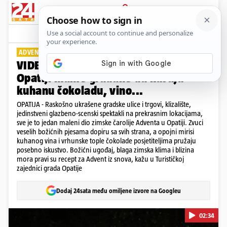
PRIJAVA
Lifestyle
Komentari
0
ADVENT NA OBALI
VIDEO Raskošno ukrašene ulice u
Opatiji mame građane da kušaju
kuhanu čokoladu, vino...
OPATIJA - Raskošno ukrašene gradske ulice i trgovi, klizalište,
jedinstveni glazbeno-scenski spektakli na prekrasnim lokacijama,
sve je to jedan maleni dio zimske čarolije Adventa u Opatiji. Zvuci
veselih božićnih pjesama dopiru sa svih strana, a opojni mirisi
kuhanog vina i vrhunske tople čokolade posjetiteljima pružaju
posebno iskustvo. Božićni ugođaj, blaga zimska klima i blizina
mora pravi su recept za Advent iz snova, kažu u Turističkoj
zajednici grada Opatije
Dodaj 24sata među omiljene izvore na Googleu
02:34