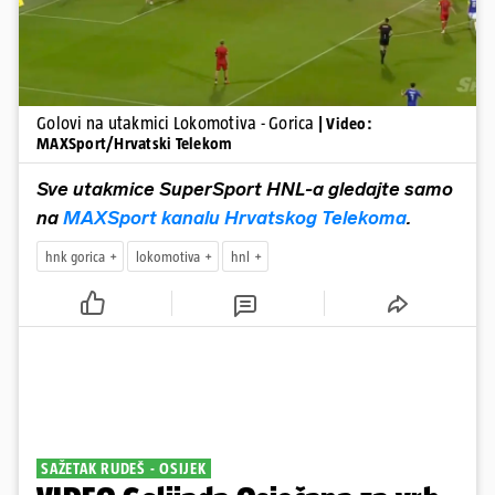
Golovi na utakmici Lokomotiva - Gorica
| Video:
MAXSport/Hrvatski Telekom
Sve utakmice SuperSport HNL-a gledajte samo
na
MAXSport kanalu Hrvatskog Telekoma
.
hnk gorica
lokomotiva
hnl
SAŽETAK RUDEŠ - OSIJEK