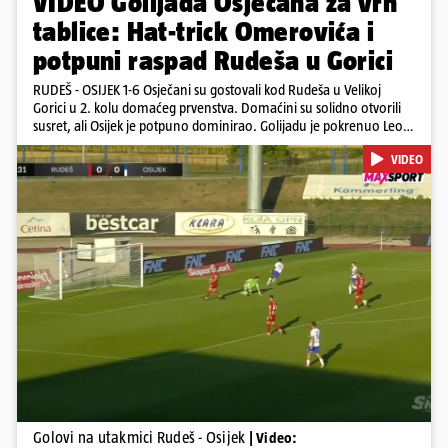
VIDEO Golijada Osječana za vrh
tablice: Hat-trick Omerovića i
potpuni raspad Rudeša u Gorici
RUDEŠ - OSIJEK 1-6 Osječani su gostovali kod Rudeša u Velikoj
Gorici u 2. kolu domaćeg prvenstva. Domaćini su solidno otvorili
susret, ali Osijek je potpuno dominirao. Golijadu je pokrenuo Leon
u 12. minuti, a povećao je u 24. minuti. Meksikancu su ovo bili prvi
VIDEO
golovi u dresu 'bijelo-plavih' Nail Omerović bio je junak u dresu
gostiju, zabio hat-trick. Mrežu golmana Rudeša tresao je u 41., 44.
minuti i 81. minuti. U dugu listu strijelaca u velikoj Gorici upisao se i
Arnel Jakupović golom u 69. minuti. Utješni gol za smanjenje
zaostatka u dresu Rudeša zabio je Ilečić u 84. minuti. Osijek je s tri
boda na prvom mjestu tablice HNL-a
Pokretanje videa...
Golovi na utakmici Rudeš - Osijek
| Video: