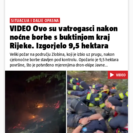
SITUACIJA I DALJE OPASNA
VIDEO Ovo su vatrogasci nakon
noćne borbe s buktinjom kraj
Rijeke. Izgorjelo 9,5 hektara
Veliki požar na području Zlobina, koji je izbio uz prugu, nakon
cjelonoćne borbe stavljen pod kontrolu. Opožario je 9,5 hektara
površine, što je potvrđeno mjerenjima dron-ekipe Javne
vatrogasne postrojbe grada Rijeke. Vatru je gasilo 55 ljudi sa 17
VIDEO
vozila te više DVD-ova i JVP Rijeka. Situacija je i dalje ozbiljna zbog
jakog vjetra koji povećava opasnost od razbuktavanja. Zato ostaju i
dežurati na terenu
Pokretanje videa...