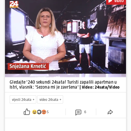
VIDEO
stajati sanacija otpada u Gospiću, u Osijeku pretukli nogometnog
suca, od utorka nove cijene goriva, rastu mirovine za 200 tisuća
branitelja...
Pokretanje videa...
Gledajte '240 sekundi 24sata! Turisti zapalili apartman u
Istri, vlasnik: 'Sezona mi je završena'
| Video: 24sata/Video
vijesti 24sata
video 24sata
5
6