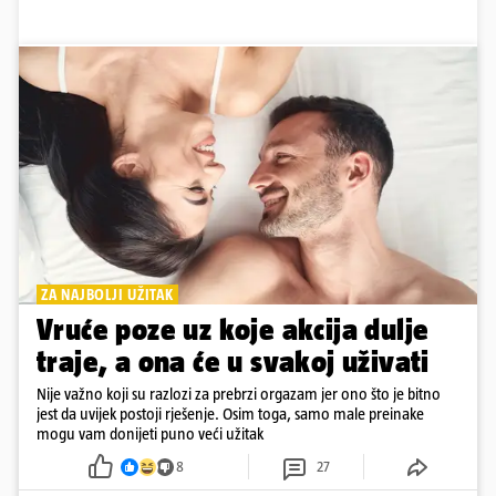
ZA NAJBOLJI UŽITAK
Vruće poze uz koje akcija dulje
traje, a ona će u svakoj uživati
Nije važno koji su razlozi za prebrzi orgazam jer ono što je bitno
jest da uvijek postoji rješenje. Osim toga, samo male preinake
mogu vam donijeti puno veći užitak
8
27