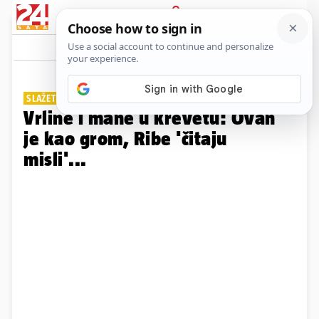
PRIJAVA
Galerija
Komentari
21
SLAŽETE SE?
Vrline i mane u krevetu: Ovan
je kao grom, Ribe 'čitaju
misli'...