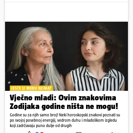
JESTE LI MEĐU NJIMA?
Vječno mladi: Ovim znakovima
Zodijaka godine ništa ne mogu!
Godine su za njih samo broj! Neki horoskopski znakovi poznati su
po svojoj posebnoj energiji, vedrom duhu i mladolikom izgledu
koji zadržavaju puno dulje od drugih