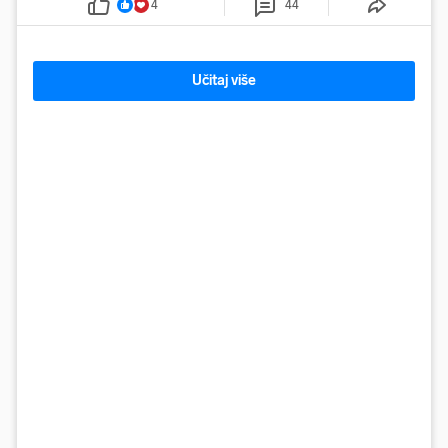
4
44
Učitaj više