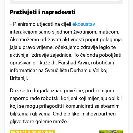
Preživjeti i napredovati
- Planiramo utjecati na cijeli
ekosustav
interakcijom samo s jednom životinjom, maticom.
Ako možemo održavati aktivnosti poput polaganja
jaja u pravo vrijeme, očekujemo zdravije leglo te
aktivnije i zdravije zajednice. To će onda poboljšati
oprašivanje - kaže dr. Farshad Arvin, robotičar i
informatičar na Sveučilištu Durham u Velikoj
Britaniji.
Dok se to događa iznad površine, pod zemljom
naporno rade robotski korijeni koji mijenjaju oblik i
koji se mogu prilagoditi i komunicirati sa stvarnim
biljkama i gljivama. Ondje biljke i njihovi partneri
gljive tvore goleme mreže.
EVOLUCIJA OKUSA VINA