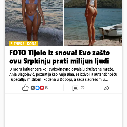
FITNESS IKONA
FOTO Tijelo iz snova! Evo zašto
ovu Srpkinju prati milijun ljudi
U moru influencera koji svakodnevno osvajaju društvene mreže,
Anja Blagojević, poznatija kao Anja Blaa, se izdvojila autentičnošću
i upečatljivim stilom. Rođena u Doboju, a sada s adresom u
Dubaiju, Anja je spoj glamura, discipline i mladenačke energije
15
72