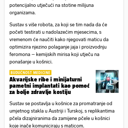
potencijalno utječući na stotine milijuna
organizama.
Sustav s više robota, za koji se tim nada da će
početi testirati u nadolazećim mjesecima, s
vremenom će naučiti kako njegovati maticu da
optimizira njezino polaganje jaja i proizvodnju
feromona – kemijskih mirisa koji utječu na
ponašanje u košnici.
BUDUĆNOST MEDICINE
Akvarijske ribe i minijaturni
pametni implantati kao pomoć
za bolje zdravlje kostiju
Sustav se postavlja u košnice za promatranje od
umjetnog stakla u Austriji i Turskoj, s replikantima
pčela dizajniranima da zamijene pčele u košnici
koje inače komuniciraju s maticom.