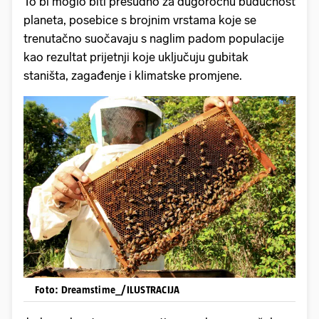
To bi moglo biti presudno za dugoročnu budućnost
planeta, posebice s brojnim vrstama koje se
trenutačno suočavaju s naglim padom populacije
kao rezultat prijetnji koje uključuju gubitak
staništa, zagađenje i klimatske promjene.
Foto: Dreamstime_/ILUSTRACIJA