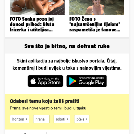
FOTO Svaka poza joj
FOTO Žena s
donosi prihod: Bivša
'najsavršenijim tijelom'
frizerka i učiteljica
raspametila je fanove
oblinama je zapalila
zaigranim fotkama iz
Instagram
plićaka
Sve što je bitno, na dohvat ruke
Skini aplikaciju za najbolje iskustvo portala. Čitaj,
komentiraj i budi uvijek u toku s najnovijim vijestima.
Odaberi temu koju želiš pratiti
Primaj sve nove vijesti o temi i budi u tijeku
horizon
hrana
roboti
pčele