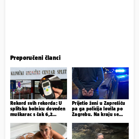
Preporučeni članci
Rekord svih rekorda: U
Prijetio ženi u Zaprešiću
splitsku bolnicu doveden
pa ga policija lovila po
muškarac s čak 6,2
Zagrebu. Na kraju se
promila alkohola u krvi!
pijan zabio u ogradu