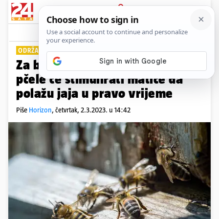
PRIJAVA
Lifestyle
Komentari
0
ODRŽAVANJE EKO SUSTAVA
Za bolje oprašivanje, robotske
pčele će stimulirati matice da
polažu jaja u pravo vrijeme
Piše
Horizon
,
četvrtak, 2.3.2023. u 14:42