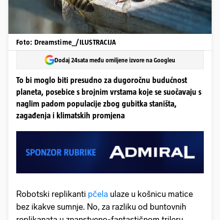
Foto: Dreamstime_/ILUSTRACIJA
Dodaj 24sata među omiljene izvore na Googleu
To bi moglo biti presudno za dugoročnu budućnost
planeta, posebice s brojnim vrstama koje se suočavaju s
naglim padom populacije zbog gubitka staništa,
zagađenja i klimatskih promjena
Robotski replikanti
pčela
ulaze u košnicu matice
bez ikakve sumnje. No, za razliku od buntovnih
replikanata u znanstveno-fantastičnom trileru