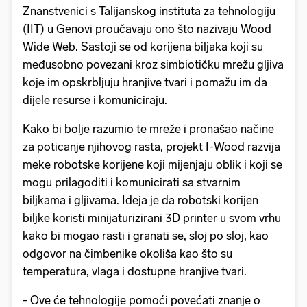
Znanstvenici s Talijanskog instituta za tehnologiju
(IIT) u Genovi proučavaju ono što nazivaju Wood
Wide Web. Sastoji se od korijena biljaka koji su
međusobno povezani kroz simbiotičku mrežu gljiva
koje im opskrbljuju hranjive tvari i pomažu im da
dijele resurse i komuniciraju.
Kako bi bolje razumio te mreže i pronašao načine
za poticanje njihovog rasta, projekt I-Wood razvija
meke robotske korijene koji mijenjaju oblik i koji se
mogu prilagoditi i komunicirati sa stvarnim
biljkama i gljivama. Ideja je da robotski korijen
biljke koristi minijaturizirani 3D printer u svom vrhu
kako bi mogao rasti i granati se, sloj po sloj, kao
odgovor na čimbenike okoliša kao što su
temperatura, vlaga i dostupne hranjive tvari.
- Ove će tehnologije pomoći povećati znanje o