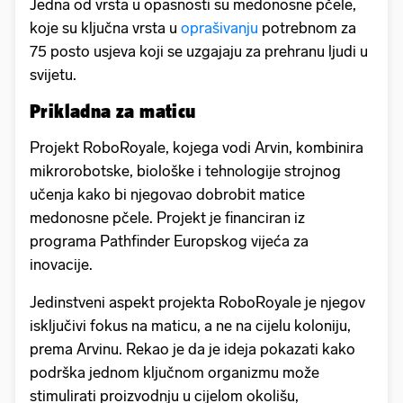
Jedna od vrsta u opasnosti su medonosne pčele,
koje su ključna vrsta u
oprašivanju
potrebnom za
75 posto usjeva koji se uzgajaju za prehranu ljudi u
svijetu.
Prikladna za maticu
Projekt RoboRoyale, kojega vodi Arvin, kombinira
mikrorobotske, biološke i tehnologije strojnog
učenja kako bi njegovao dobrobit matice
medonosne pčele. Projekt je financiran iz
programa Pathfinder Europskog vijeća za
inovacije.
Jedinstveni aspekt projekta RoboRoyale je njegov
isključivi fokus na maticu, a ne na cijelu koloniju,
prema Arvinu. Rekao je da je ideja pokazati kako
podrška jednom ključnom organizmu može
stimulirati proizvodnju u cijelom okolišu,