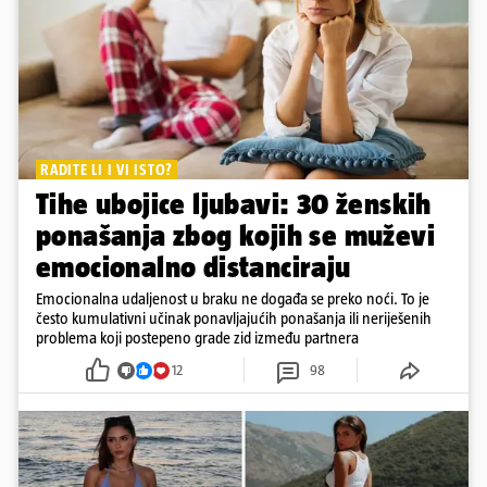
RADITE LI I VI ISTO?
Tihe ubojice ljubavi: 30 ženskih
ponašanja zbog kojih se muževi
emocionalno distanciraju
Emocionalna udaljenost u braku ne događa se preko noći. To je
često kumulativni učinak ponavljajućih ponašanja ili neriješenih
problema koji postepeno grade zid između partnera
12
98