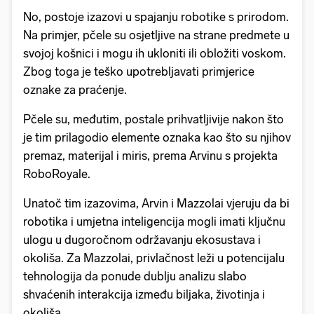
No, postoje izazovi u spajanju robotike s prirodom.
Na primjer, pčele su osjetljive na strane predmete u
svojoj košnici i mogu ih ukloniti ili obložiti voskom.
Zbog toga je teško upotrebljavati primjerice
oznake za praćenje.
Pčele su, međutim, postale prihvatljivije nakon što
je tim prilagodio elemente oznaka kao što su njihov
premaz, materijal i miris, prema Arvinu s projekta
RoboRoyale.
Unatoč tim izazovima, Arvin i Mazzolai vjeruju da bi
robotika i umjetna inteligencija mogli imati ključnu
ulogu u dugoročnom održavanju ekosustava i
okoliša. Za Mazzolai, privlačnost leži u potencijalu
tehnologija da ponude dublju analizu slabo
shvaćenih interakcija između biljaka, životinja i
okoliša.