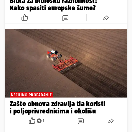
Bitka za biološku raznolikost:
Kako spasiti europske šume?
NEČUJNO PROPADANJE
Zašto obnova zdravlja tla koristi
i poljoprivrednicima i okolišu
1