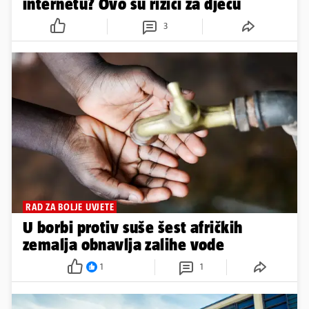
internetu? Ovo su rizici za djecu
3
RAD ZA BOLJE UVJETE
U borbi protiv suše šest afričkih
zemalja obnavlja zalihe vode
1
1