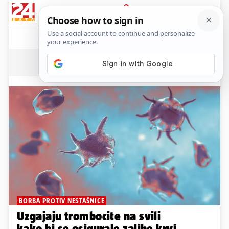
News
Show
Sport
Life&style
Video
Express
PRIJAVA
Horizon
BORBA PROTIV NESTAŠNICE
Uzgajaju trombocite na svili
kako bi se osigurale zalihe krvi