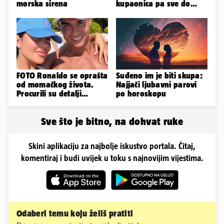
morska sirena
kupaonica pa sve do
privatnog kina. Evo gdje
žive
FOTO Ronaldo se oprašta
Suđeno im je biti skupa:
od momačkog života.
Najjači ljubavni parovi
Procurili su detalji
po horoskopu
glamuroznog vjenčanja
Sve što je bitno, na dohvat ruke
Skini aplikaciju za najbolje iskustvo portala. Čitaj,
komentiraj i budi uvijek u toku s najnovijim vijestima.
Odaberi temu koju želiš pratiti