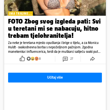
IMA TRAUME...
FOTO Zbog svog izgleda pati: Svi
u teretani mi se nabacuju, hitno
trebam tjelohranitelja!
Za neke je teretana mjesto opuštanja i brige o tijelu, a za Monicu
Huldt - svakodnevna borba s nepoželjnom pažnjom. Zgodna
manekenka i influencerica, tvrdi da je muškarci salijeću svaki put
kad dođe na trening
8
27
Učitaj više