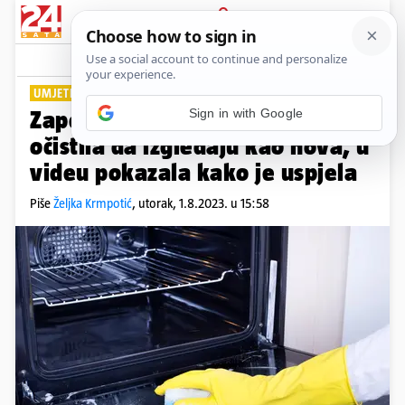
PRIJAVA
Lifestyle
Komentari
1
UMJETNIČKO DJELO
Sign in with Google
Zapečena i prljava vrata pećnice
očistila da izgledaju kao nova, u
videu pokazala kako je uspjela
Piše
Željka Krmpotić
,
utorak, 1.8.2023. u 15:58