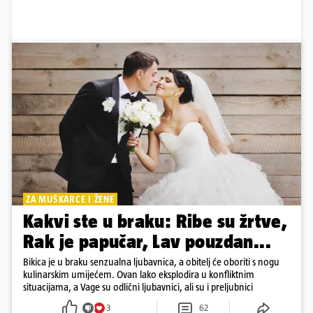
ZA MUŠKARCE I ŽENE
Kakvi ste u braku: Ribe su žrtve,
Rak je papučar, Lav pouzdan...
Bikica je u braku senzualna ljubavnica, a obitelj će oboriti s nogu
kulinarskim umijećem. Ovan lako eksplodira u konfliktnim
situacijama, a Vage su odlični ljubavnici, ali su i preljubnici
3
62