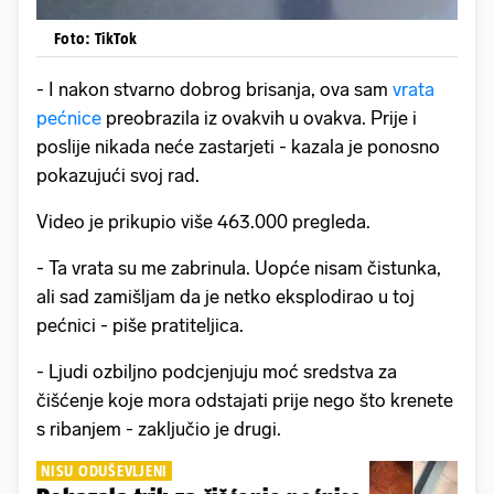
Foto: TikTok
- I nakon stvarno dobrog brisanja, ova sam
vrata
pećnice
preobrazila iz ovakvih u ovakva. Prije i
poslije nikada neće zastarjeti - kazala je ponosno
pokazujući svoj rad.
Video je prikupio više 463.000 pregleda.
- Ta vrata su me zabrinula. Uopće nisam čistunka,
ali sad zamišljam da je netko eksplodirao u toj
pećnici - piše pratiteljica.
- Ljudi ozbiljno podcjenjuju moć sredstva za
čišćenje koje mora odstajati prije nego što krenete
s ribanjem - zaključio je drugi.
NISU ODUŠEVLJENI