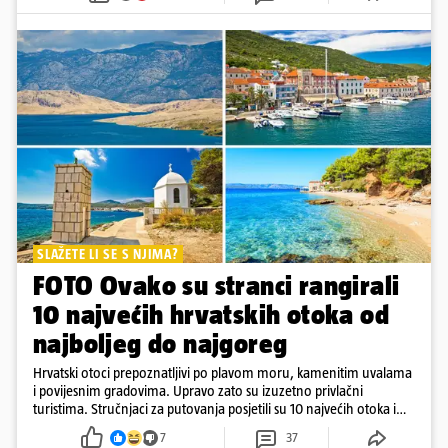
SLAŽETE LI SE S NJIMA?
FOTO Ovako su stranci rangirali
10 najvećih hrvatskih otoka od
najboljeg do najgoreg
Hrvatski otoci prepoznatljivi po plavom moru, kamenitim uvalama
i povijesnim gradovima. Upravo zato su izuzetno privlačni
turistima. Stručnjaci za putovanja posjetili su 10 najvećih otoka i
rangirali ih
7
37