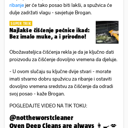
ribanje
jer će tako posao biti lakši, a spužvica će
dulje zadržati vlagu - savjetuje Brogan.
SUPER TRIK
Najlakše čišćenje pećnice ikad:
Bez imalo muke, a i prirodno!
Obožavateljica čišćenja rekla je da je ključno dati
proizvodu za čišćenje dovoljno vremena da djeluje.
- U ovom slučaju su ključne dvije stvari - morate
imati stvarno dobru spužvicu za ribanje i ostaviti
dovoljno vremena sredstvu za čišćenje da odradi
svoj posao - kaže Brogan.
POGLEDAJTE VIDEO NA TIK TOKU:
@nottheworstcleaner
Oven Deep Cleans are always 👩‍🍳💋