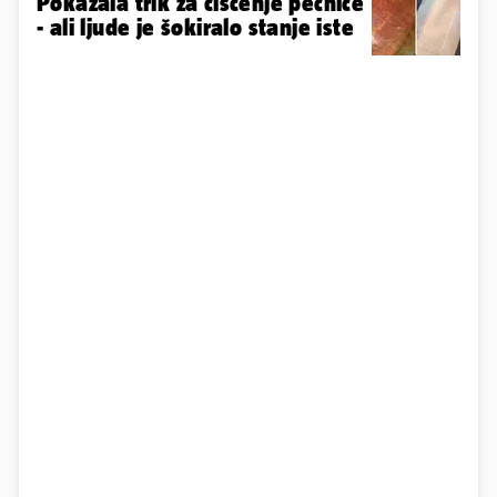
Pokazala trik za čišćenje pećnice
- ali ljude je šokiralo stanje iste