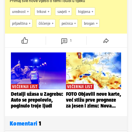
Primaj sve nove vijesti o temi i budi u tijeku
urednost
trikovi
savjeti
higijena
prljavština
čišćenje
pećnica
brogan
1
Komentari
1