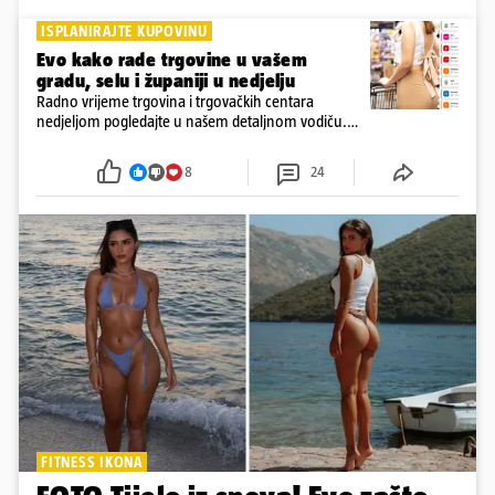
ISPLANIRAJTE KUPOVINU
Evo kako rade trgovine u vašem
gradu, selu i županiji u nedjelju
Radno vrijeme trgovina i trgovačkih centara
nedjeljom pogledajte u našem detaljnom vodiču.
Trgovine smiju raditi 16 nedjelja u godini, a trgovine
i šoping centri sami biraju koje će to nedjelje biti
8
24
FITNESS IKONA