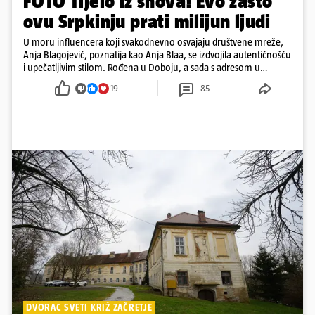
FOTO Tijelo iz snova! Evo zašto
ovu Srpkinju prati milijun ljudi
U moru influencera koji svakodnevno osvajaju društvene mreže,
Anja Blagojević, poznatija kao Anja Blaa, se izdvojila autentičnošću
i upečatljivim stilom. Rođena u Doboju, a sada s adresom u
Dubaiju, Anja je spoj glamura, discipline i mladenačke energije
19
85
DVORAC SVETI KRIŽ ZAČRETJE