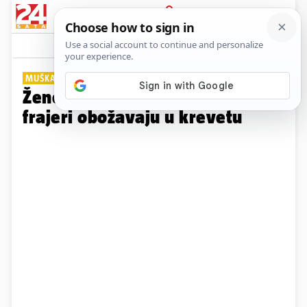
PRIJAVA
Galerija
Komentari
20
MUŠKARCI PRIZNAJU
Žene, evo savjeta! Ove stvari
frajeri obožavaju u krevetu