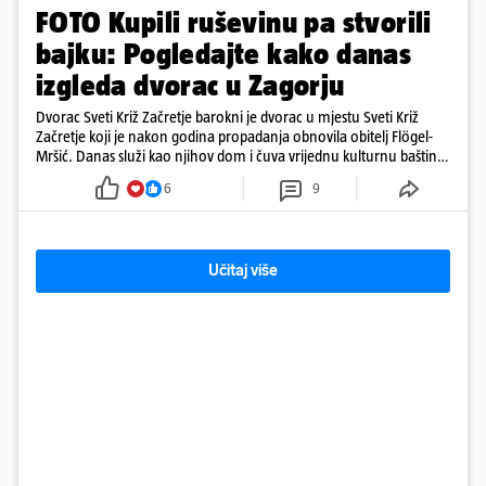
FOTO Kupili ruševinu pa stvorili
bajku: Pogledajte kako danas
izgleda dvorac u Zagorju
Dvorac Sveti Križ Začretje barokni je dvorac u mjestu Sveti Križ
Začretje koji je nakon godina propadanja obnovila obitelj Flögel-
Mršić. Danas služi kao njihov dom i čuva vrijednu kulturnu baštinu
davno zaboravljenog vremena
6
9
Učitaj više