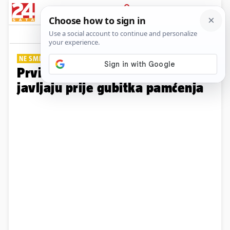
PRIJAVA
Galerija
Komentari
17
NE SMIJETE IH ZANEMARITI
Prvi signali demencije koji se
javljaju prije gubitka pamćenja