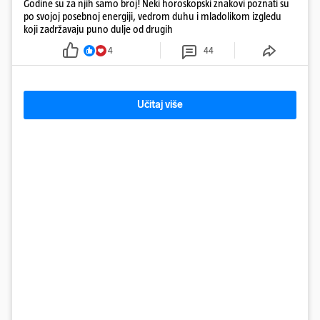
Godine su za njih samo broj! Neki horoskopski znakovi poznati su
po svojoj posebnoj energiji, vedrom duhu i mladolikom izgledu
koji zadržavaju puno dulje od drugih
4
44
Učitaj više