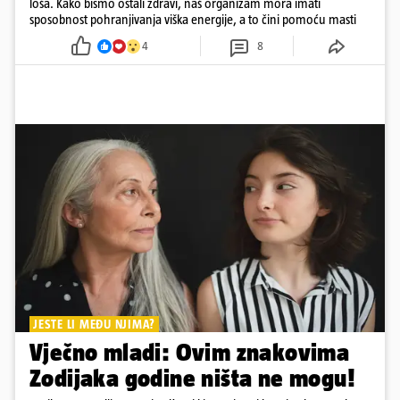
loša. Kako bismo ostali zdravi, naš organizam mora imati
sposobnost pohranjivanja viška energije, a to čini pomoću masti
4
8
JESTE LI MEĐU NJIMA?
Vječno mladi: Ovim znakovima
Zodijaka godine ništa ne mogu!