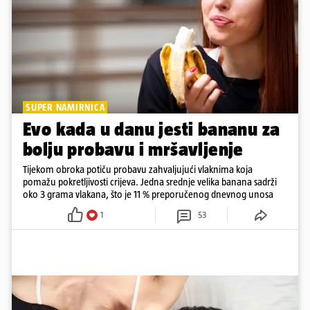
SUPER NAMIRNICA
Evo kada u danu jesti bananu za
bolju probavu i mršavljenje
Tijekom obroka potiču probavu zahvaljujući vlaknima koja
pomažu pokretljivosti crijeva. Jedna srednje velika banana sadrži
oko 3 grama vlakana, što je 11 % preporučenog dnevnog unosa
1
53