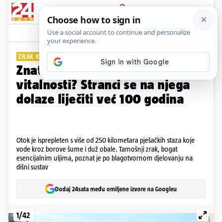
PRIJAVA
Galerija
Komentari
1
ZRAK KOJI LIJEČI
Znate li koji je hrvatski otok
vitalnosti? Stranci se na njega
dolaze liječiti već 100 godina
Otok je isprepleten s više od 250 kilometara pješačkih staza koje
vode kroz borove šume i duž obale. Tamošnji zrak, bogat
esencijalnim uljima, poznat je po blagotvornom djelovanju na
dišni sustav
Dodaj 24sata među omiljene izvore na Googleu
1/42