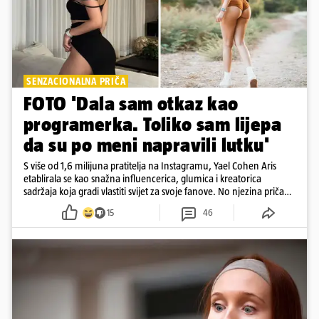
SENZACIONALNA PRIČA
FOTO 'Dala sam otkaz kao
programerka. Toliko sam lijepa
da su po meni napravili lutku'
S više od 1,6 milijuna pratitelja na Instagramu, Yael Cohen Aris
etablirala se kao snažna influencerica, glumica i kreatorica
sadržaja koja gradi vlastiti svijet za svoje fanove. No njezina priča
pokazuje da online slava dolazi i s neočekivanim izazovima
15
46