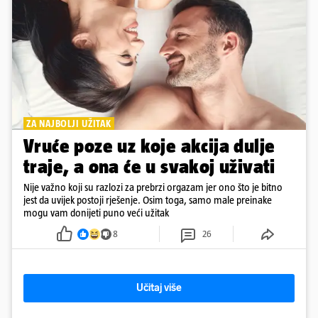
ZA NAJBOLJI UŽITAK
Vruće poze uz koje akcija dulje
traje, a ona će u svakoj uživati
Nije važno koji su razlozi za prebrzi orgazam jer ono što je bitno
jest da uvijek postoji rješenje. Osim toga, samo male preinake
mogu vam donijeti puno veći užitak
8
26
Učitaj više