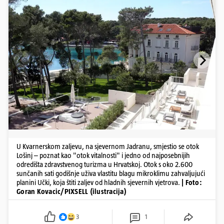
U Kvarnerskom zaljevu, na sjevernom Jadranu, smjestio se otok
Lošinj – poznat kao "otok vitalnosti" i jedno od najposebnijih
odredišta zdravstvenog turizma u Hrvatskoj. Otok s oko 2.600
sunčanih sati godišnje uživa vlastitu blagu mikroklimu zahvaljujući
planini Učki, koja štiti zaljev od hladnih sjevernih vjetrova.
| Foto:
Goran Kovacic/PIXSELL (ilustracija)
3
1