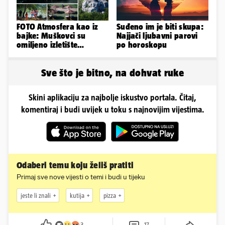
FOTO Atmosfera kao iz
Suđeno im je biti skupa:
bajke: Muškovci su
Najjači ljubavni parovi
omiljeno izletište
po horoskopu
Zadrana, pogledajte
zašto
Sve što je bitno, na dohvat ruke
Skini aplikaciju za najbolje iskustvo portala. Čitaj,
komentiraj i budi uvijek u toku s najnovijim vijestima.
Odaberi temu koju želiš pratiti
Primaj sve nove vijesti o temi i budi u tijeku
jeste li znali
kutija
pizza
3
17