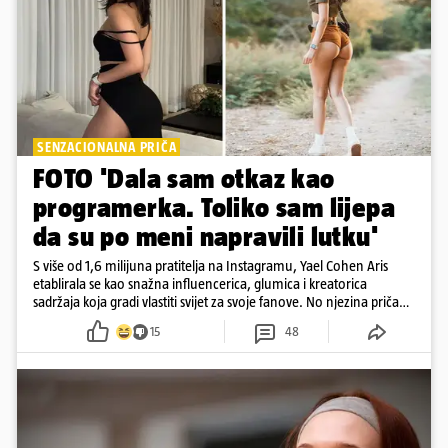
SENZACIONALNA PRIČA
FOTO 'Dala sam otkaz kao
programerka. Toliko sam lijepa
da su po meni napravili lutku'
S više od 1,6 milijuna pratitelja na Instagramu, Yael Cohen Aris
etablirala se kao snažna influencerica, glumica i kreatorica
sadržaja koja gradi vlastiti svijet za svoje fanove. No njezina priča
pokazuje da online slava dolazi i s neočekivanim izazovima
15
48