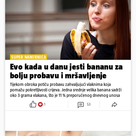
SUPER NAMIRNICA
Evo kada u danu jesti bananu za
bolju probavu i mršavljenje
Tijekom obroka potiču probavu zahvaljujući vlaknima koja
pomažu pokretljivosti crijeva. Jedna srednje velika banana sadrži
oko 3 grama vlakana, što je 11 % preporučenog dnevnog unosa
1
53