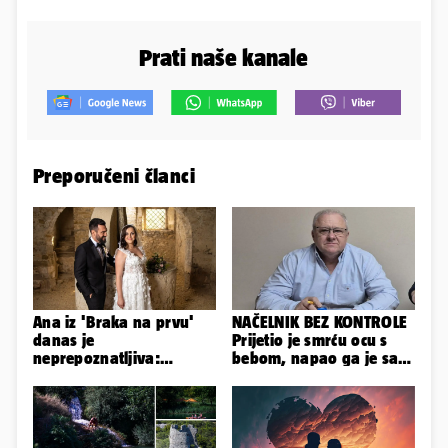
Prati naše kanale
Preporučeni članci
Ana iz 'Braka na prvu'
NAČELNIK BEZ KONTROLE
danas je
Prijetio je smrću ocu s
neprepoznatljiva:
bebom, napao ga je sa
Odselila je iz Hrvatske, a
svoja dva sina!
ovako sad izgleda