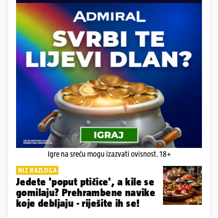
Igre na sreću mogu izazvati ovisnost. 18+
NIZ RAZLOGA
Jedete 'poput ptičice', a kile se
gomilaju? Prehrambene navike
koje debljaju - riješite ih se!