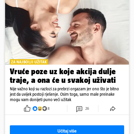
ZA NAJBOLJI UŽITAK
Vruće poze uz koje akcija dulje
traje, a ona će u svakoj uživati
Nije važno koji su razlozi za prebrzi orgazam jer ono što je bitno
jest da uvijek postoji rješenje. Osim toga, samo male preinake
mogu vam donijeti puno veći užitak
8
26
Učitaj više