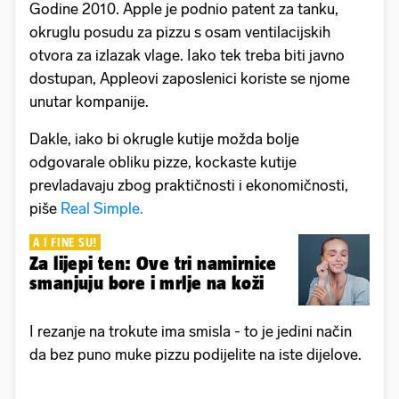
Godine 2010. Apple je podnio patent za tanku,
okruglu posudu za pizzu s osam ventilacijskih
otvora za izlazak vlage. Iako tek treba biti javno
dostupan, Appleovi zaposlenici koriste se njome
unutar kompanije.
Dakle, iako bi okrugle kutije možda bolje
odgovarale obliku pizze, kockaste kutije
prevladavaju zbog praktičnosti i ekonomičnosti,
piše
Real Simple.
A I FINE SU!
Za lijepi ten: Ove tri namirnice
smanjuju bore i mrlje na koži
I rezanje na trokute ima smisla - to je jedini način
da bez puno muke pizzu podijelite na iste dijelove.