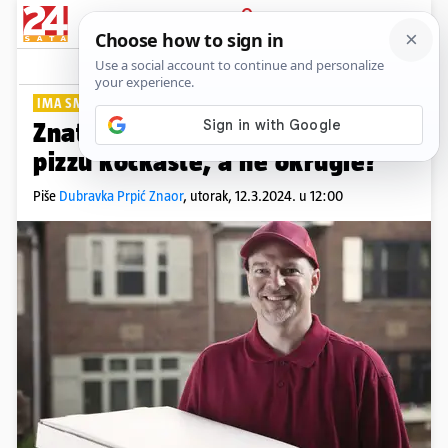
PRIJAVA
Lifestyle
Komentari
17
IMA SMISLA
Znate li zašto su sve kutije za
pizzu kockaste, a ne okrugle?
Piše
Dubravka Prpić Znaor
,
utorak, 12.3.2024. u 12:00