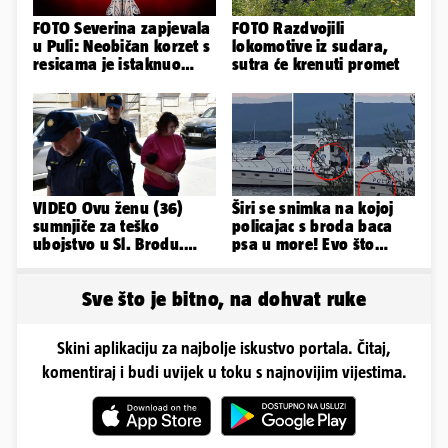
FOTO Severina zapjevala
FOTO Razdvojili
u Puli: Neobičan korzet s
lokomotive iz sudara,
resicama je istaknuo
sutra će krenuti promet
njezine vitke noge...
VIDEO Ovu ženu (36)
Širi se snimka na kojoj
sumnjiče za teško
policajac s broda baca
ubojstvo u Sl. Brodu.
psa u more! Evo što
Doveli su je na
kažu: 'Samo smo ga
ispitivanje
pustili'
Sve što je bitno, na dohvat ruke
Skini aplikaciju za najbolje iskustvo portala. Čitaj,
komentiraj i budi uvijek u toku s najnovijim vijestima.