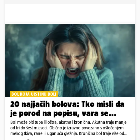
BOL KOJA UISTINU BOLI
20 najjačih bolova: Tko misli da
je porod na popisu, vara se...
Bol može biti tupa ili oštra, akutna i kronična. Akutna traje manje
od tri do šest mjeseci. Obično je izravno povezano s oštećenjem
mekog tkiva, rane ili uganuća gležnja. Kronična bol traje više od
šest mjeseci