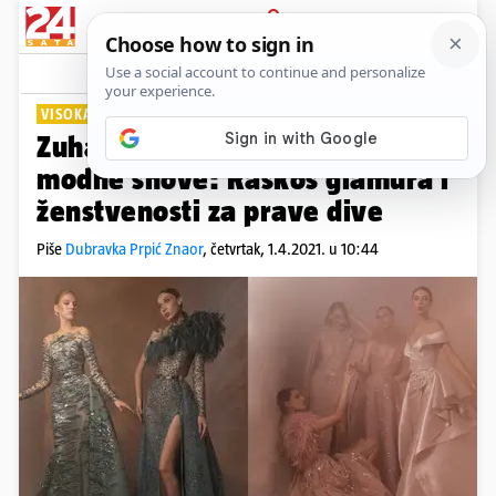
PRIJAVA
Lifestyle
Komentari
1
VISOKA MODA
Zuhair Murad osmislio je nove
modne snove: Raskoš glamura i
ženstvenosti za prave dive
Piše
Dubravka Prpić Znaor
,
četvrtak, 1.4.2021. u 10:44