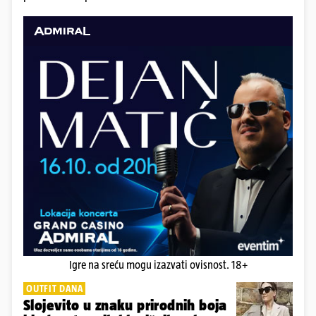
Igre na sreću mogu izazvati ovisnost. 18+
OUTFIT DANA
Slojevito u znaku prirodnih boja