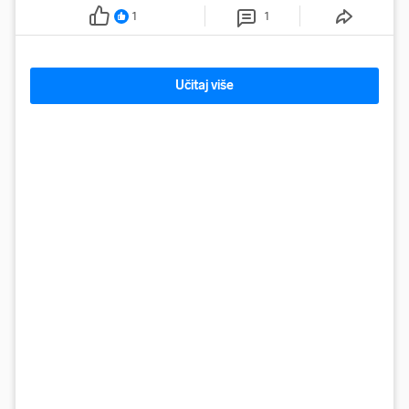
1
1
Učitaj više