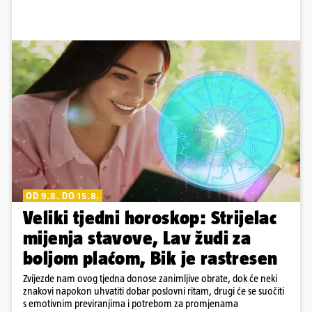
OD 9.8. DO 15.8.
Veliki tjedni horoskop: Strijelac
mijenja stavove, Lav žudi za
boljom plaćom, Bik je rastresen
Zvijezde nam ovog tjedna donose zanimljive obrate, dok će neki
znakovi napokon uhvatiti dobar poslovni ritam, drugi će se suočiti
s emotivnim previranjima i potrebom za promjenama