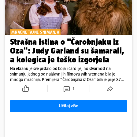
MRAČNE TAJNE SNIMANJA
Strašna istina o "Čarobnjaku iz
Oza": Judy Garland su šamarali,
a kolegica je teško izgorjela
Na ekranu je sve prštalo od boja i čarolije, no stvarnost na
snimanju jednog od najslavnijih filmova svih vremena bila je
mnogo mračnija. Premijera "Čarobnjaka iz Oza" bila je prije 87
godina.
1
Učitaj više