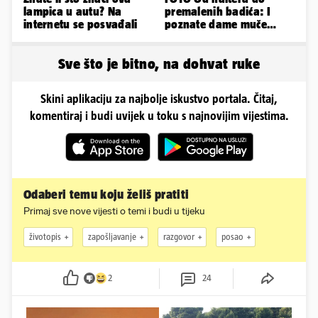
lampica u autu? Na
premalenih badića: I
internetu se posvađali
poznate dame muče
vrućine, evo kako su
pozirale
Sve što je bitno, na dohvat ruke
Skini aplikaciju za najbolje iskustvo portala. Čitaj,
komentiraj i budi uvijek u toku s najnovijim vijestima.
Odaberi temu koju želiš pratiti
Primaj sve nove vijesti o temi i budi u tijeku
životopis
zapošljavanje
razgovor
posao
2
24