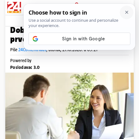
PRIJAVA
Native sadržaj
Komentari
24
PREDSTAVITE SE U PRAVOM SVJETLU
Dobro je znati: Što poslodavac
prvo gleda u životopisu
Piše
24ContentHaus
,
utorak, 27.10.2020. u 09:21
Powered by
Poslodavac 3.0