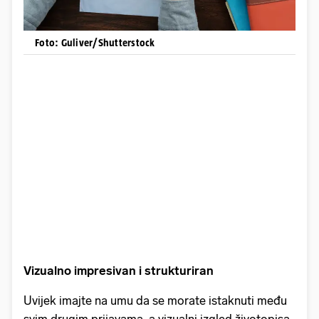
Foto: Guliver/Shutterstock
Vizualno impresivan i strukturiran
Uvijek imajte na umu da se morate istaknuti među
svim drugim prijavama, a vizualni izgled životopisa