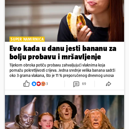
SUPER NAMIRNICA
Evo kada u danu jesti bananu za
bolju probavu i mršavljenje
Tijekom obroka potiču probavu zahvaljujući vlaknima koja
pomažu pokretljivosti crijeva. Jedna srednje velika banana sadrži
oko 3 grama vlakana, što je 11 % preporučenog dnevnog unosa
3
69