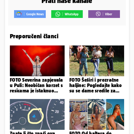
Prati naše kanale
Preporučeni članci
FOTO Severina zapjevala
FOTO Šeširi i prozračne
u Puli: Neobičan korzet s
haljine: Pogledajte kako
resicama je istaknuo
su se dame sredile za
njezine vitke noge...
311. Sinjsku alku
Znate li što znači ova
FOTO Od haltera do