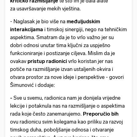
kritičko razmišljanje
te što
im je dala alate
za usavršavanje mekih vještina.
- Naglasak je bio više na
međuljudskim
interakcijama
i timskoj sinergiji, nego na tehničkim
aspektima. Smatram da je to vrlo važno jer su
dobri odnosi unutar tima ključni za uspješno
funkcioniranje i postizanje ciljeva. Mislim da je
ovakav
pristup radionici
vrlo koristan jer nas
potiče na razmišljanje izvan ustaljenih okvira i
otvara prostor za nove ideje i perspektive - govori
Šimunović i dodaje:
-
Sve u svemu, radionica nam je donijela vrijedne
lekcije i potaknula nas na razmišljanje o aspektima
rada koje često zanemarujemo.
Preporučio bih
ovu radionicu svim kolegama kao priliku za razvoj
timskog duha, poboljšanje odnosa i otvaranje