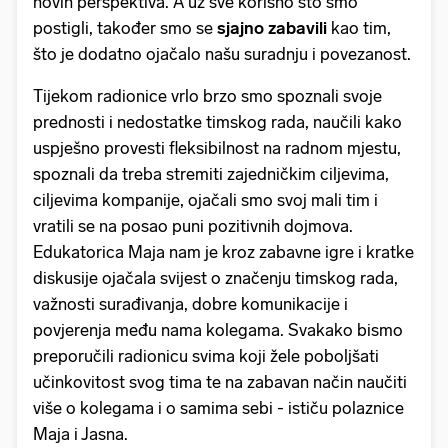
novih perspektiva. A uz sve korisno što smo
postigli, također smo se
sjajno zabavili
kao tim,
što je dodatno ojačalo našu suradnju i povezanost.
Tijekom radionice vrlo brzo smo spoznali svoje
prednosti i nedostatke timskog rada, naučili kako
uspješno provesti fleksibilnost na radnom mjestu,
spoznali da treba stremiti zajedničkim ciljevima,
ciljevima kompanije, ojačali smo svoj mali tim i
vratili se na posao puni pozitivnih dojmova.
Edukatorica Maja nam je kroz zabavne igre i kratke
diskusije ojačala svijest o značenju timskog rada,
važnosti surađivanja, dobre komunikacije i
povjerenja među nama kolegama. Svakako bismo
preporučili radionicu svima koji žele poboljšati
učinkovitost svog tima te na zabavan način naučiti
više o kolegama i o samima sebi - ističu polaznice
Maja i Jasna.