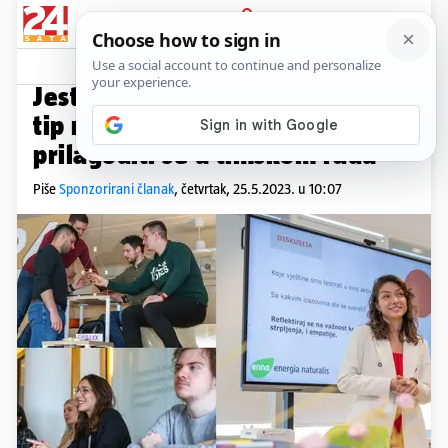
PRIJAVA
Native sadržaj
Komentari
0
EDUCIRAJ SE
Jeste li tvrdoglav ili fleksibilan
tip na poslu? Evo zašto je važno
prilagoditi se u timskom radu
Piše
Sponzorirani članak
,
četvrtak, 25.5.2023. u 10:07