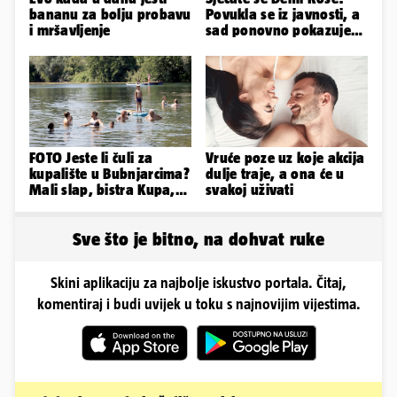
bananu za bolju probavu
Povukla se iz javnosti, a
i mršavljenje
sad ponovno pokazuje
obline. Ovako izgleda
FOTO Jeste li čuli za
Vruće poze uz koje akcija
kupalište u Bubnjarcima?
dulje traje, a ona će u
Mali slap, bistra Kupa,
svakoj uživati
šumski hlad - prava
idila!
Sve što je bitno, na dohvat ruke
Skini aplikaciju za najbolje iskustvo portala. Čitaj,
komentiraj i budi uvijek u toku s najnovijim vijestima.