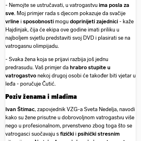
- Nemojte se ustručavati, u vatrogastvu
ima posla za
sve
. Moj primjer rada s djecom pokazuje da svačije
vrline
i
sposobnosti
mogu
doprinijeti zajednici
- kaže
Hajdinjak, čija će ekipa ove godine imati priliku u
najboljem svjetlu predstaviti svoj DVD i plasirati se na
vatrogasnu olimpijadu.
- Svaka žena koja se prijavi razbija još jednu
predrasudu. Vaš primjer da
hrabro stupite u
vatrogastvo
nekoj drugoj osobi će također biti vjetar u
leđa - poručuje Čutić.
Poziv ženama i mladima
Ivan Štimac
, zapovjednik VZG-a Sveta Nedelja, navodi
kako su žene prisutne u dobrovoljnom vatrogastvu više
nego u profesionalnom, prvenstveno zbog toga što se
vatrogasci suočavaju s
fizički
i
psihički stresnim