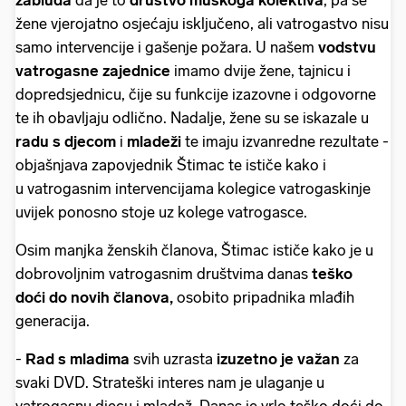
žene vjerojatno osjećaju isključeno, ali vatrogastvo nisu
samo intervencije i gašenje požara. U našem
vodstvu
vatrogasne zajednice
imamo dvije žene, tajnicu i
dopredsjednicu, čije su funkcije izazovne i odgovorne
te ih obavljaju odlično. Nadalje, žene su se iskazale u
radu s djecom
i
mladeži
te imaju izvanredne rezultate -
objašnjava zapovjednik Štimac te ističe kako i
u vatrogasnim intervencijama kolegice vatrogaskinje
uvijek ponosno stoje uz kolege vatrogasce.
Osim manjka ženskih članova, Štimac ističe kako je u
dobrovoljnim vatrogasnim društvima danas
teško
doći do novih članova,
osobito pripadnika mlađih
generacija.
-
Rad s mladima
svih uzrasta
izuzetno je važan
za
svaki DVD. Strateški interes nam je ulaganje u
vatrogasnu djecu i mladež. Danas je vrlo teško doći do