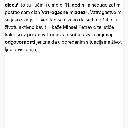
djecu'
, to su i učinili u mojoj
11. godini
, a nedugo zatim
postao sam član '
vatrogasne mladeži'
. Vatrogastvo mi
se jako svidjelo i već tad sam znao da se time želim u
životu aktivno baviti - kaže Mihael Petravić te ističe
kako kroz posao vatrogasca osoba razvija
osjećaj
odgovornosti
jer zna da u određenim situacijama život
ljudi ovisi o njoj.