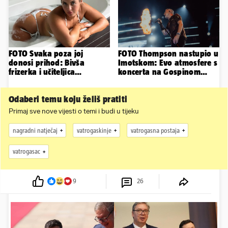
FOTO Svaka poza joj
FOTO Thompson nastupio u
donosi prihod: Bivša
Imotskom: Evo atmosfere s
frizerka i učiteljica
koncerta na Gospinom
oblinama je zapalila
docu
Instagram
Odaberi temu koju želiš pratiti
Primaj sve nove vijesti o temi i budi u tijeku
nagradni natječaj
vatrogaskinje
vatrogasna postaja
vatrogasac
9
26