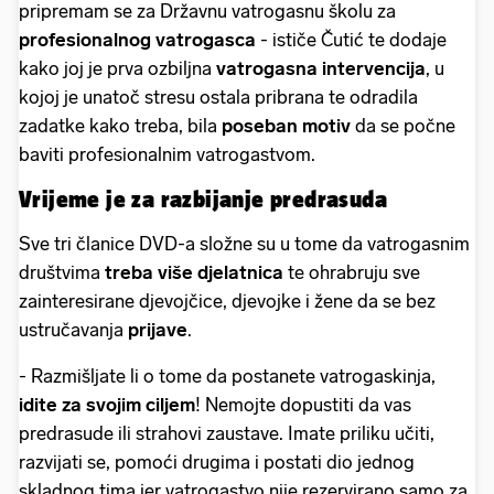
pripremam se za Državnu vatrogasnu školu za
profesionalnog vatrogasca
- ističe Čutić te dodaje
kako joj je prva ozbiljna
vatrogasna intervencija
, u
kojoj je unatoč stresu ostala pribrana te odradila
zadatke kako treba, bila
poseban motiv
da se počne
baviti profesionalnim vatrogastvom.
Vrijeme je za razbijanje predrasuda
Sve tri članice DVD-a složne su u tome da vatrogasnim
društvima
treba više djelatnica
te ohrabruju sve
zainteresirane djevojčice, djevojke i žene da se bez
ustručavanja
prijave
.
- Razmišljate li o tome da postanete vatrogaskinja,
idite za svojim ciljem
! Nemojte dopustiti da vas
predrasude ili strahovi zaustave. Imate priliku učiti,
razvijati se, pomoći drugima i postati dio jednog
skladnog tima jer vatrogastvo nije rezervirano samo za