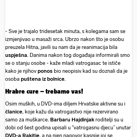
- Sve je trajalo tridesetak minuta, s kolegama sam se
izmjenjivao u masaži srca. Ubrzo nakon što je osobu
preuzela Hitna, javili su nam da je reanimacija bila
uspješna
. Danima nakon tog događaja informirali smo
se o stanju osobe - kaže mladi vatrogasac te ističe
kako je njihov
ponos
bio neopisiv kad su doznali da je
osoba
puštena iz bolnice
.
Hrabre cure – trebamo vas!
Osim muških, u DVD-ima diljem Hrvatske aktivne su i
članice
, koje kažu da vatrogastvo nije rezervirano
samo za muškarce.
Barbaru Hajdinjak
roditelji su u
dobi od šest godina upisali u "vatrogasnu djecu’’ unutar
DVD-a Rakitje
, a na njen nagovor kasnije joj se