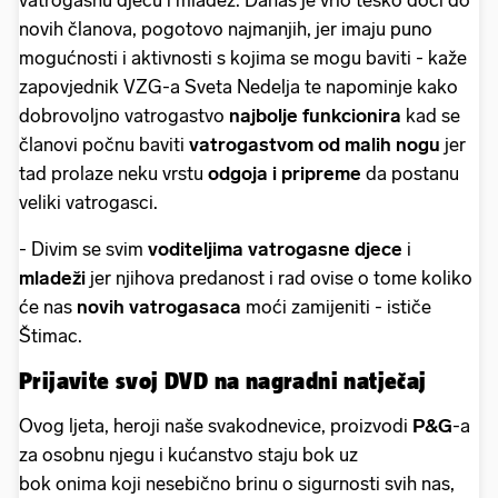
novih članova, pogotovo najmanjih, jer imaju puno
mogućnosti i aktivnosti s kojima se mogu baviti - kaže
zapovjednik VZG-a Sveta Nedelja te napominje kako
dobrovoljno vatrogastvo
najbolje funkcionira
kad se
članovi počnu baviti
vatrogastvom od malih nogu
jer
tad prolaze neku vrstu
odgoja i pripreme
da postanu
veliki vatrogasci.
- Divim se svim
voditeljima vatrogasne djece
i
mladeži
jer njihova predanost i rad ovise o tome koliko
će nas
novih vatrogasaca
moći zamijeniti - ističe
Štimac.
Prijavite svoj DVD na nagradni natječaj
Ovog ljeta, heroji naše svakodnevice, proizvodi
P&G
-a
za osobnu njegu i kućanstvo staju bok uz
bok onima koji nesebično brinu o sigurnosti svih nas,