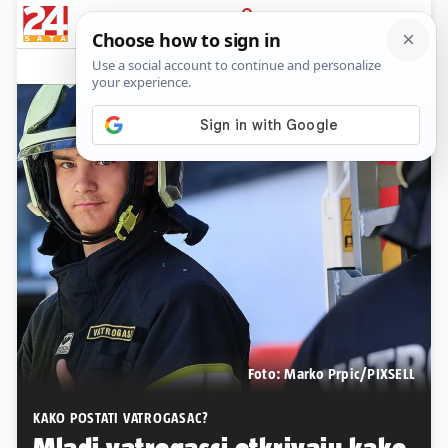
PRIJAVA
Native sadržaj
Komentari
26
Foto: Marko Prpic/PIXSELL
KAKO POSTATI VATROGASAC?
Mladi vatrogasci otkrivaju kako