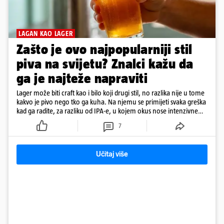
LAGAN KAO LAGER
Zašto je ovo najpopularniji stil
piva na svijetu? Znalci kažu da
ga je najteže napraviti
Lager može biti craft kao i bilo koji drugi stil, no razlika nije u tome
kakvo je pivo nego tko ga kuha. Na njemu se primijeti svaka greška
kad ga radite, za razliku od IPA-e, u kojem okus nose intenzivne
arome
7
Učitaj više