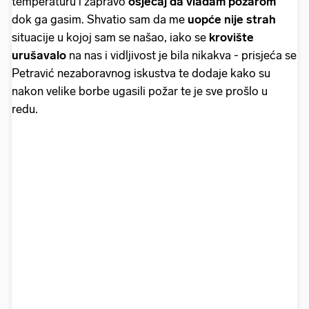
temperaturu i zapravo
osjećaj da vladam požarom
dok ga gasim. Shvatio sam da me
uopće
nije strah
situacije u kojoj sam se našao, iako se
krovište
urušavalo
na nas i vidljivost je bila nikakva - prisjeća se
Petravić nezaboravnog iskustva te dodaje kako su
nakon velike borbe ugasili požar te je sve prošlo u
redu.