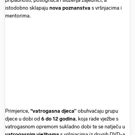
pripadnosti, postignuća i služenja zajednici, a
istodobno sklapaju
nova poznanstva
s vršnjacima i
mentorima.
Primjerice,
"vatrogasna djeca’’
obuhvaćaju grupu
djece u dobi od
6 do 12 godina
, koja rade vježbe s
vatrogasnom opremom sukladno dobi te se natječu u
vatrogasnim vježbama
s vršnjacima iz drugih DVD-a.