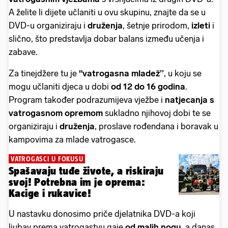
A želite li dijete učlaniti u ovu skupinu, znajte da se u
DVD-u organiziraju i
druženja
, šetnje prirodom,
izleti
i
slično, što predstavlja dobar balans između učenja i
zabave.
Za tinejdžere tu je
"vatrogasna mladež’’
,
u koju se
mogu učlaniti djeca u dobi
od 12 do 16 godina
.
Program također podrazumijeva vježbe i
natjecanja s
vatrogasnom opremom
sukladno njihovoj dobi te se
organiziraju i
druženja
, proslave rođendana i boravak u
kampovima za mlade vatrogasce.
VATROGASCI U FOKUSU
Spašavaju tuđe živote, a riskiraju
svoj! Potrebna im je oprema:
Kacige i rukavice!
U nastavku donosimo priče djelatnika DVD-a koji
ljubav prema vatrogastvu gaje
od malih nogu
, a danas