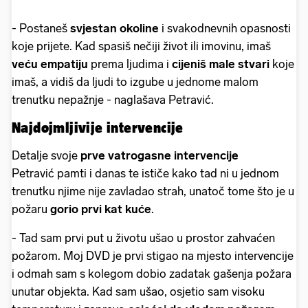
- Postaneš
svjestan okoline
i svakodnevnih opasnosti
koje prijete. Kad spasiš nečiji život ili imovinu, imaš
veću empatiju
prema ljudima i
cijeniš male stvari
koje
imaš, a vidiš da ljudi to izgube u jednome malom
trenutku nepažnje - naglašava Petravić.
Najdojmljivije intervencije
Detalje svoje
prve vatrogasne intervencije
Petravić pamti i danas te ističe kako tad ni u jednom
trenutku njime nije zavladao strah, unatoč tome što je u
požaru
gorio
prvi kat kuće
.
- Tad sam prvi put u životu ušao u prostor zahvaćen
požarom. Moj DVD je prvi stigao na mjesto intervencije
i odmah sam s kolegom dobio zadatak gašenja požara
unutar objekta. Kad sam ušao, osjetio sam visoku