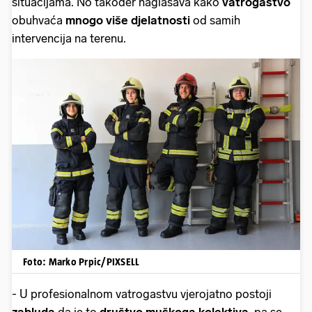
situacijama. No također naglašava kako
vatrogastvo
obuhvaća
mnogo više djelatnosti
od samih
intervencija na terenu.
Foto: Marko Prpic/PIXSELL
- U profesionalnom vatrogastvu vjerojatno postoji
zabluda
da je to
društvo muškoga kolektiva
, pa se