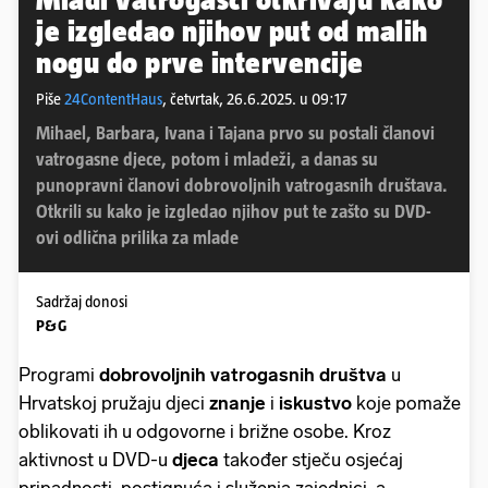
je izgledao njihov put od malih
nogu do prve intervencije
Piše
24ContentHaus
,
četvrtak, 26.6.2025. u 09:17
Mihael, Barbara, Ivana i Tajana prvo su postali članovi
vatrogasne djece, potom i mladeži, a danas su
punopravni članovi dobrovoljnih vatrogasnih društava.
Otkrili su kako je izgledao njihov put te zašto su DVD-
ovi odlična prilika za mlade
Sadržaj donosi
P&G
Programi
dobrovoljnih vatrogasnih društva
u
Hrvatskoj pružaju
djeci
znanje
i
iskustvo
koje pomaže
oblikovati ih u odgovorne i brižne osobe. Kroz
aktivnost u DVD-u
djeca
također stječu osjećaj