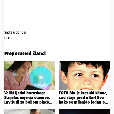
Sadržaj donosi
P&G
Preporučeni članci
Veliki tjedni horoskop:
FOTO Bio je krezubi klinac,
Strijelac mijenja stavove,
sad staje pred oltar! Evo
Lav žudi za boljom plaćom,
kako se mijenjao jedan od
Bik je rastresen
najvećih...