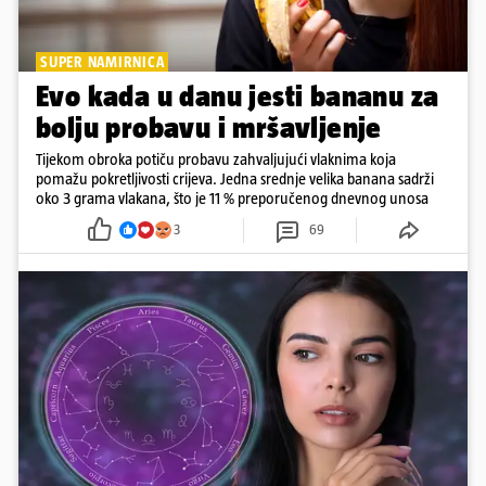
SUPER NAMIRNICA
Evo kada u danu jesti bananu za
bolju probavu i mršavljenje
Tijekom obroka potiču probavu zahvaljujući vlaknima koja
pomažu pokretljivosti crijeva. Jedna srednje velika banana sadrži
oko 3 grama vlakana, što je 11 % preporučenog dnevnog unosa
3
69