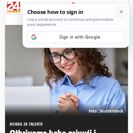
PRIJAVA
Native sadržaj
Foto: Shutterstock
BORBA ZA TALENTE
Otkrivamo kako privući i