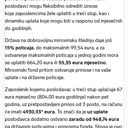
poslodavci mogu fleksibilno odrediti iznose
koje zaposlenicima žele uplatiti u treći stup, kao i
dinamiku uplata koje mogu biti u rasponu od mjesečnih
do godišnjih.
Država na dobrovoljnu mirovinsku štednju daje još
15% poticaja
, do maksimalnih 99,54 eura, a za
ostvarenje maksimalnih poticaja u jednoj godini mora
se uplatiti 664,20 eura ili
55,35 eura mjesečno
.
Mirovinski fond pritom ostvaruje prinose i na vaše
uplate i na državne poticaje.
Zaposlenik kojemu poslodavac u treći stup uplaćuje 67
eura mjesečno (804,00 eura godišnje) nakon pet
godina, uz pretpostavljeni prinos od 3 posto, na računu
će imati
4930,33* eura
. To znači da je
uz uplate
poslodavca dodatno ostvario
zaradu od 948,74 eura
na državnim poticajima i prinosima fonda. Stoga je ovo