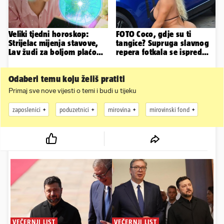
Veliki tjedni horoskop:
FOTO Coco, gdje su ti
Strijelac mijenja stavove,
tangice? Supruga slavnog
Lav žudi za boljom plaćom,
repera fotkala se ispred
Bik je rastresen
auta i pokazala sve
Odaberi temu koju želiš pratiti
Primaj sve nove vijesti o temi i budi u tijeku
zaposlenici
poduzetnici
mirovina
mirovinski fond