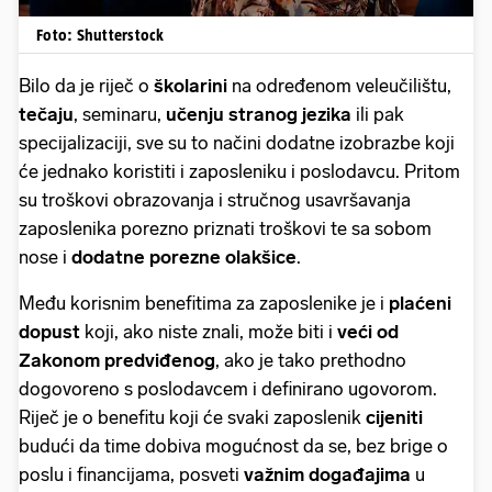
Foto: Shutterstock
Bilo da je riječ o
školarini
na određenom veleučilištu,
tečaju
, seminaru,
učenju stranog jezika
ili pak
specijalizaciji, sve su to načini dodatne izobrazbe koji
će jednako koristiti i zaposleniku i poslodavcu. Pritom
su troškovi obrazovanja i stručnog usavršavanja
zaposlenika porezno priznati troškovi te sa sobom
nose i
dodatne porezne olakšice
.
Među korisnim benefitima za zaposlenike je i
plaćeni
dopust
koji, ako niste znali, može biti i
veći od
Zakonom predviđenog
, ako je tako prethodno
dogovoreno s poslodavcem i definirano ugovorom.
Riječ je o benefitu koji će svaki zaposlenik
cijeniti
budući da time dobiva mogućnost da se, bez brige o
poslu i financijama, posveti
važnim događajima
u