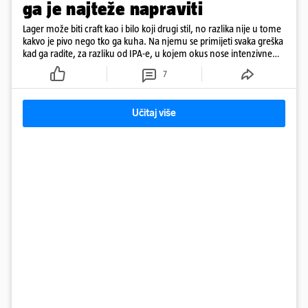
ga je najteže napraviti
Lager može biti craft kao i bilo koji drugi stil, no razlika nije u tome
kakvo je pivo nego tko ga kuha. Na njemu se primijeti svaka greška
kad ga radite, za razliku od IPA-e, u kojem okus nose intenzivne
arome
7
Učitaj više