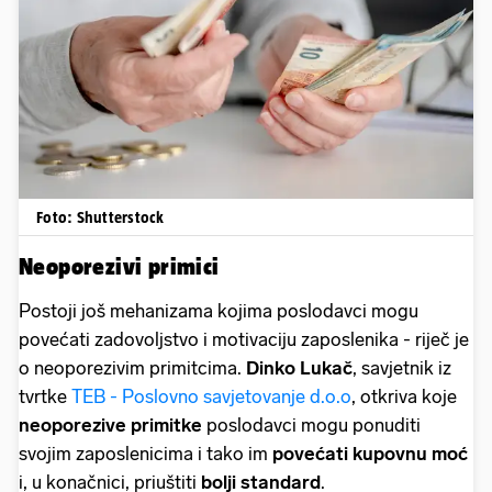
Foto: Shutterstock
Neoporezivi primici
Postoji još mehanizama kojima poslodavci mogu
povećati zadovoljstvo i motivaciju zaposlenika - riječ je
o neoporezivim primitcima.
Dinko Lukač
, savjetnik iz
tvrtke
TEB - Poslovno savjetovanje d.o.o
, otkriva koje
neoporezive primitke
poslodavci mogu ponuditi
svojim zaposlenicima i tako im
povećati kupovnu moć
i, u konačnici, priuštiti
bolji standard
.