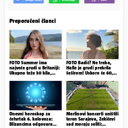
Preporučeni članci
FOTO Summer ima
FOTO Badić? Ne treba,
najveće grudi u Britaniji:
Halle je grudi prekrila
Ukupno teže 30 kila,
šeširom! Uskoro će 60,
razmišljam o
ljetuje u golim izdanjima
smanjivanju...
Dnevni horoskop za
Merlinovi koncerti uništili
četvrtak 6. kolovoza:
teren Sarajeva, Zekićevi
Blizancima odgovara
sad moraju seliti: