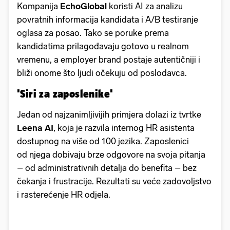
Kompanija
EchoGlobal
koristi AI za analizu
povratnih informacija kandidata i A/B testiranje
oglasa za posao. Tako se poruke prema
kandidatima prilagođavaju gotovo u realnom
vremenu, a employer brand postaje autentičniji i
bliži onome što ljudi očekuju od poslodavca.
'Siri za zaposlenike'
Jedan od najzanimljivijih primjera dolazi iz tvrtke
Leena AI
, koja je razvila internog HR asistenta
dostupnog na više od 100 jezika. Zaposlenici
od njega dobivaju brze odgovore na svoja pitanja
– od administrativnih detalja do benefita – bez
čekanja i frustracije. Rezultati su veće zadovoljstvo
i rasterećenje HR odjela.