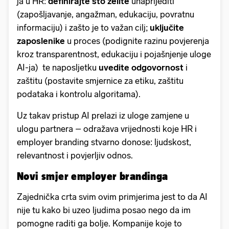
ja u HR:
definirajte
što želite
unaprijediti
(zapošljavanje, angažman, edukaciju, povratnu
informaciju) i zašto je to važan cilj;
uključite
zaposlenike
u proces (podignite razinu povjerenja
kroz transparentnost, edukaciju i pojašnjenje uloge
AI-ja) te naposljetku
uvedite
odgovornost
i
zaštitu (postavite smjernice za etiku, zaštitu
podataka i kontrolu algoritama).
Uz takav pristup AI prelazi iz uloge zamjene u
ulogu partnera – odražava vrijednosti koje HR i
employer branding stvarno donose: ljudskost,
relevantnost i povjerljiv odnos.
Novi smjer employer brandinga
Zajednička crta svim ovim primjerima jest to da AI
nije tu kako bi uzeo ljudima posao nego da im
pomogne raditi ga bolje. Kompanije koje to