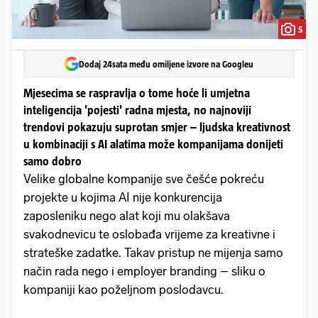
5
Dodaj 24sata među omiljene izvore na Googleu
Mjesecima se raspravlja o tome hoće li umjetna
inteligencija 'pojesti' radna mjesta, no najnoviji
trendovi pokazuju suprotan smjer – ljudska kreativnost
u kombinaciji s AI alatima može kompanijama donijeti
samo dobro
Velike globalne kompanije sve češće pokreću
projekte u kojima AI nije konkurencija
zaposleniku nego alat koji mu olakšava
svakodnevicu te oslobađa vrijeme za kreativne i
strateške zadatke. Takav pristup ne mijenja samo
način rada nego i employer branding – sliku o
kompaniji kao poželjnom poslodavcu.