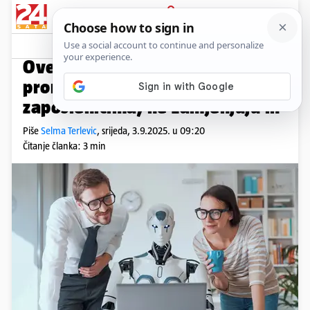
PRIJAVA
Native sadržaj
Komentari
0
DOBRI PRIMJERI
Ove su kompanije u AI-ju
pronašle saveznike koji pomažu
zaposlenicima, ne zamjenjuju ih
Piše
Selma Terlevic
,
srijeda, 3.9.2025. u 09:20
Čitanje članka: 3 min