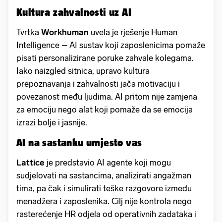
Kultura zahvalnosti uz AI
Tvrtka
Workhuman
uvela je rješenje Human
Intelligence – AI sustav koji zaposlenicima pomaže
pisati personalizirane poruke zahvale kolegama.
Iako naizgled sitnica, upravo kultura
prepoznavanja i zahvalnosti jača motivaciju i
povezanost među ljudima. AI pritom nije zamjena
za emociju nego alat koji pomaže da se emocija
izrazi bolje i jasnije.
AI na sastanku umjesto vas
Lattice
je predstavio AI agente koji mogu
sudjelovati na sastancima, analizirati angažman
tima, pa čak i simulirati teške razgovore između
menadžera i zaposlenika. Cilj nije kontrola nego
rasterećenje HR odjela od operativnih zadataka i