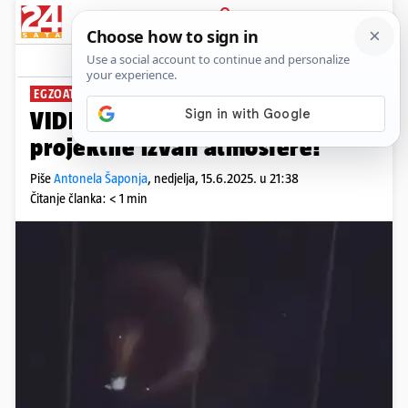
PRIJAVA
News
Komentari
11
EGZOATMOSFERSKA PRESRETANJA
VIDEO Izraelci rušili iranske
projektile izvan atmosfere!
Piše
Antonela Šaponja
,
nedjelja, 15.6.2025. u 21:38
Čitanje članka: < 1 min