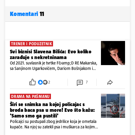
Komentari
11
TRENER I PODUZETNIK
Svi biznisi Slavena Bilića: Evo koliko
zarađuje s nekretninama
Od 2021. suvlasnik je tvrtke F&amp;D RE Makarska,
sa Sanjinom Ugarkovićem, Dariom Bošnjakom i
Dobrislavom Hrkaćem. Tvrtka je registrirana za
poslovanje nekretninama, a od osnutka nema
2
7
zaposlenih
DRAMA NA PAŠMANU
Širi se snimka na kojoj policajac s
broda baca psa u more! Evo što kažu:
'Samo smo ga pustili'
Policajci su postupali zbog jedrilice koja je ometala
kupače. Na njoj su zatekli psa i muškarca za kojim
se od ranije trage. Muškarac je pružao otpor te su