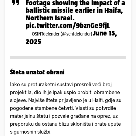
Footage showing the impact of a
ballistic missile earlier in Haifa,
Northern Israel.
pic.twitter.com/9bznGe9fjL
June 15,
— OSINTdefender (@sentdefender)
2025
Šteta unatoč obrani
Iako su proturaketni sustavi presreli veći broj
projektila, dio ih je ipak uspio probiti obrambene
slojeve. Najviše štete prijavljeno je u Haifi, gdje su
pogođene stambene četvrti. Vlasti su potvrdile
materijalnu štetu i pozvale građane na oprez, uz
preporuku da ostanu blizu skloništa i prate upute
sigurnosnih službi.