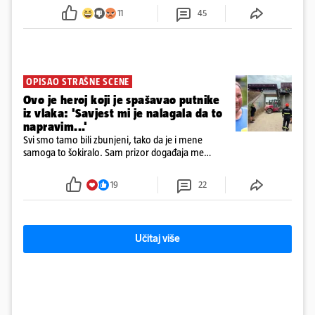
ga uhitili, a psa je preuzeo komunalni redar
11
45
OPISAO STRAŠNE SCENE
Ovo je heroj koji je spašavao putnike
iz vlaka: 'Savjest mi je nalagala da to
napravim...'
Svi smo tamo bili zbunjeni, tako da je i mene
samoga to šokiralo. Sam prizor događaja me
šokirao kada sam vidio, rekao je Božidar Zrinski
19
22
Učitaj više