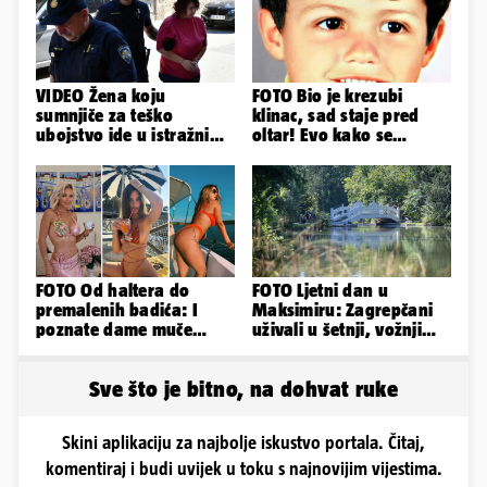
VIDEO Žena koju
FOTO Bio je krezubi
sumnjiče za teško
klinac, sad staje pred
ubojstvo ide u istražni
oltar! Evo kako se
zatvor. Prijeti joj 40
mijenjao jedan od
godina!
najvećih...
FOTO Od haltera do
FOTO Ljetni dan u
premalenih badića: I
Maksimiru: Zagrepčani
poznate dame muče
uživali u šetnji, vožnji
vrućine, evo kako su
biciklom i prirodi
pozirale
Sve što je bitno, na dohvat ruke
Skini aplikaciju za najbolje iskustvo portala. Čitaj,
komentiraj i budi uvijek u toku s najnovijim vijestima.