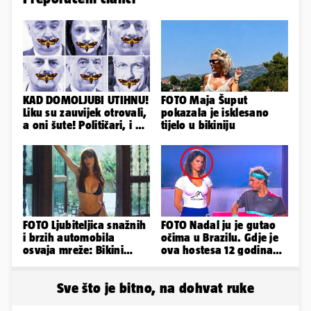
KAD DOMOLJUBI UTIHNU!
FOTO Maja Šuput
Liku su zauvijek otrovali,
pokazala je isklesano
a oni šute! Političari, i vi
tijelo u bikiniju
ste odgovorni
FOTO Ljubiteljica snažnih
FOTO Nadal ju je gutao
i brzih automobila
očima u Brazilu. Gdje je
osvaja mreže: Bikini
ova hostesa 12 godina
spaja s konjskim
poslije i kako izgleda?
snagama
Sve što je bitno, na dohvat ruke