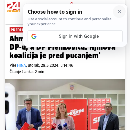
PRIJAVA
News
Komentari
12
PREDLAŽU NEKOLIKO ZAKONA
Ahmetović: 'Plenković se inati
DP-u, a DP Plenkoviću. Njihova
koalicija je pred pucanjem'
Piše
HINA
,
utorak, 28.5.2024. u 14:46
Čitanje članka: 2 min