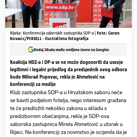
Rijeka: Konferencija saborskih zastupnika SDP-a |
Foto: Goran
Kovacic/PIXSELL - ilustrativna fotografija
Dodaj 24sata među omiljene izvore na Googleu
Koalicija HDZ-a i DP-a se ne može dogovoriti da usvoje
legitimni i legalni prijedlog da predsjednik ovog odbora
bude Milorad Pupovac, rekla je Ahmetović na
konferenciji za medije
Klub zastupnika SDP-a u Hrvatskom saboru neće
se baviti podjelom fotelja, nego interesom građana
te će predložiti nekoliko zakona u skladu s
predizbornim obećanjima, rekla je SDP-ova
saborska zastupnica Mirela Ahmetović u utorak u
Rijeci. Na konferenciji za novinstvo je ocijenila da je