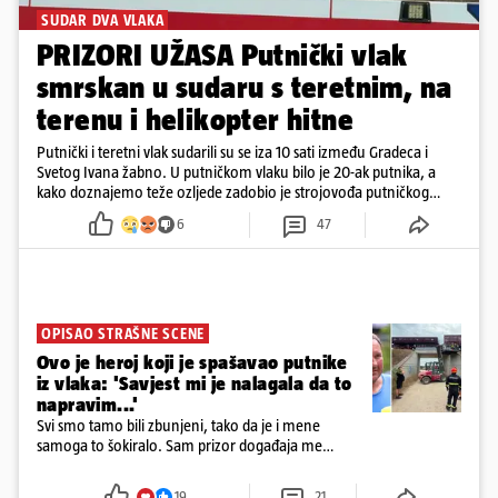
SUDAR DVA VLAKA
PRIZORI UŽASA Putnički vlak
smrskan u sudaru s teretnim, na
terenu i helikopter hitne
Putnički i teretni vlak sudarili su se iza 10 sati između Gradeca i
Svetog Ivana žabno. U putničkom vlaku bilo je 20-ak putnika, a
kako doznajemo teže ozljede zadobio je strojovođa putničkog
vlaka. Zatvoren je promet, a fotoreporteri Prigorskog objavili su
6
47
prve snimke s mjesta sudara
OPISAO STRAŠNE SCENE
Ovo je heroj koji je spašavao putnike
iz vlaka: 'Savjest mi je nalagala da to
napravim...'
Svi smo tamo bili zbunjeni, tako da je i mene
samoga to šokiralo. Sam prizor događaja me
šokirao kada sam vidio, rekao je Božidar Zrinski
19
21