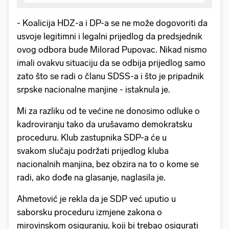
- Koalicija HDZ-a i DP-a se ne može dogovoriti da
usvoje legitimni i legalni prijedlog da predsjednik
ovog odbora bude Milorad Pupovac. Nikad nismo
imali ovakvu situaciju da se odbija prijedlog samo
zato što se radi o članu SDSS-a i što je pripadnik
srpske nacionalne manjine - istaknula je.
Mi za razliku od te većine ne donosimo odluke o
kadroviranju tako da urušavamo demokratsku
proceduru. Klub zastupnika SDP-a će u
svakom slučaju podržati prijedlog kluba
nacionalnih manjina, bez obzira na to o kome se
radi, ako dođe na glasanje, naglasila je.
Ahmetović je rekla da je SDP već uputio u
saborsku proceduru izmjene zakona o
mirovinskom osiguranju, koji bi trebao osigurati