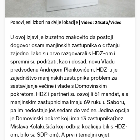
Ponovljeni izbori na dvije lokacije
| Video: 24sata/Video
U ovoj izjavi je izuzetno znakovito da postoji
dogovor osam manjinskih zastupnika o držanju
zajedno. Iako su prvo razgovarali s HDZ-om i
spremni su podržati, kao i dosad, novu Vladu
predvođenu Andrejom Plenkovićem, HDZ-u je
zajedništvo manjinskih zastupnika problem za
sastavljanje većine i vlade s Domovinskim
pokretom. HDZ i partneri su osvojili 61 mandat, a s
manjinskim zastupnicima imaju 69 ruku u Saboru,
pa im nedostaje još sedam do većine. Jedina opcija
je Domovinski pokret koji ima 13 zastupnika(bez
Mislava Kolakušića koji odbija koaliciju bili s HDZ-
om, bilo sa SDP-om). A prvi i temeljni uvjet