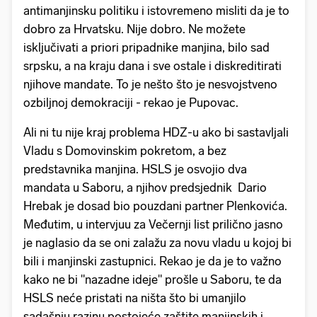
antimanjinsku politiku i istovremeno misliti da je to
dobro za Hrvatsku. Nije dobro. Ne možete
isključivati a priori pripadnike manjina, bilo sad
srpsku, a na kraju dana i sve ostale i diskreditirati
njihove mandate. To je nešto što je nesvojstveno
ozbiljnoj demokraciji - rekao je Pupovac.
Ali ni tu nije kraj problema HDZ-u ako bi sastavljali
Vladu s Domovinskim pokretom, a bez
predstavnika manjina. HSLS je osvojio dva
mandata u Saboru, a njihov predsjednik Dario
Hrebak je dosad bio pouzdani partner Plenkovića.
Međutim, u intervjuu za Večernji list prilično jasno
je naglasio da se oni zalažu za novu vladu u kojoj bi
bili i manjinski zastupnici. Rekao je da je to važno
kako ne bi "nazadne ideje" prošle u Saboru, te da
HSLS neće pristati na ništa što bi umanjilo
sadašnju razinu postojeće zaštite manjinskih i