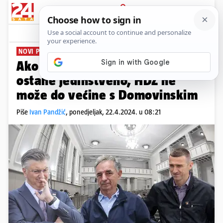
PRIJAVA
News
Komentari
261
NOVI PROBLEMI U PREGOVORIMA
Ako osam zastupnika manjina
ostane jedinstveno, HDZ ne
može do većine s Domovinskim
Piše
Ivan Pandžić
,
ponedjeljak, 22.4.2024. u 08:21