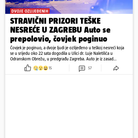
DVOJE OZLIJEĐENIH
STRAVIČNI PRIZORI TEŠKE
NESREĆE U ZAGREBU Auto se
prepolovio, čovjek poginuo
Čovjek je poginuo, a dvoje ljudi je ozlijeđeno u teškoj nesreći koja
se u srijedu oko 22 sata dogodila u Ulici dr. Luje Naletilića u
Odranskom Obrežu, u predgrađu Zagreba. Auto je iz zasad
neutvrđenih razloga sletio s kolnika, a od siline udara vozilo se
15
57
prepolovilo.