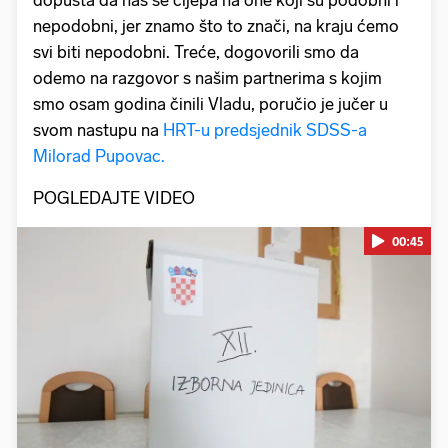
dopušta da nas se cijepa na one koji su podobni i
nepodobni, jer znamo što to znači, na kraju ćemo
svi biti nepodobni. Treće, dogovorili smo da
odemo na razgovor s našim partnerima s kojim
smo osam godina činili Vladu, poručio je jučer u
svom nastupu na
HRT-u predsjednik SDSS-a
Milorad Pupovac.
POGLEDAJTE VIDEO
00:45
Pokretanje videa...