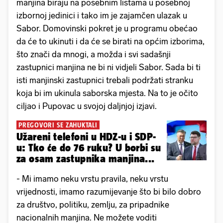
manjina biraju na posebnim listama u posebnoj
izbornoj jedinici i tako im je zajamčen ulazak u
Sabor. Domovinski pokret je u programu obećao
da će to ukinuti i da će se birati na općim izborima,
što znači da mnogi, a možda i svi sadašnji
zastupnici manjina ne bi ni vidjeli Sabor. Sada bi ti
isti manjinski zastupnici trebali podržati stranku
koja bi im ukinula saborska mjesta. Na to je očito
ciljao i Pupovac u svojoj daljnjoj izjavi.
PREGOVORI SE ZAHUKTALI
Užareni telefoni u HDZ-u i SDP-
u: Tko će do 76 ruku? U borbi su
za osam zastupnika manjina...
- Mi imamo neku vrstu pravila, neku vrstu
vrijednosti, imamo razumijevanje što bi bilo dobro
za društvo, politiku, zemlju, za pripadnike
nacionalnih manjina. Ne možete voditi