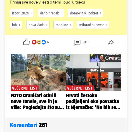
Primaj sve nove vijesti o temi i budi u tijeku
izbori 2024
dario hrebak
domovinski pokret
hdz
nova vlada
manjine
milorad pupovac
17
261
Komentari
261