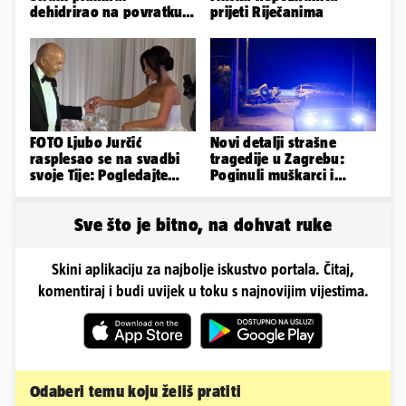
dehidrirao na povratku s
prijeti Riječanima
uspona: Preminuo je!
FOTO Ljubo Jurčić
Novi detalji strašne
rasplesao se na svadbi
tragedije u Zagrebu:
svoje Tije: Pogledajte
Poginuli muškarci i
kako je izgledalo
vozačica otprije poznati
vjenčanje...
policiji
Sve što je bitno, na dohvat ruke
Skini aplikaciju za najbolje iskustvo portala. Čitaj,
komentiraj i budi uvijek u toku s najnovijim vijestima.
Odaberi temu koju želiš pratiti