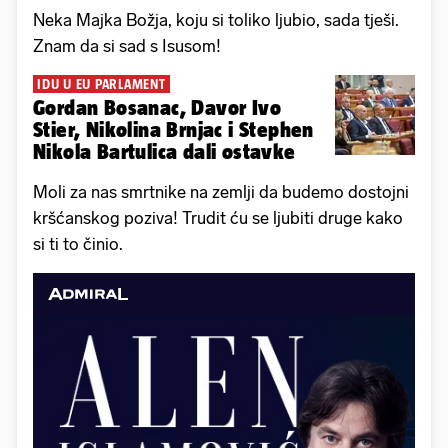
Neka Majka Božja, koju si toliko ljubio, sada tješi.
Znam da si sad s Isusom!
IDU U EU PARLAMENT
Gordan Bosanac, Davor Ivo
Stier, Nikolina Brnjac i Stephen
Nikola Bartulica dali ostavke
Moli za nas smrtnike na zemlji da budemo dostojni
kršćanskog poziva! Trudit ću se ljubiti druge kako
si ti to činio.