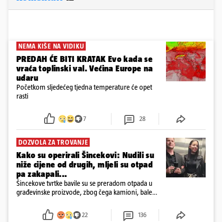
NEMA KIŠE NA VIDIKU
PREDAH ĆE BITI KRATAK Evo kada se
vraća toplinski val. Većina Europe na
udaru
Početkom sljedećeg tjedna temperature će opet
rasti
7
28
DOZVOLA ZA TROVANJE
Kako su operirali Šincekovi: Nudili su
niže cijene od drugih, mljeli su otpad
pa zakapali...
Šincekove tvrtke bavile su se preradom otpada u
građevinske proizvode, zbog čega kamioni, bale
plastike i samljeveni materijal dugo nisu izazivali
sumnju
22
136