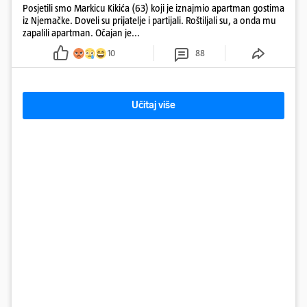
Posjetili smo Markicu Kikića (63) koji je iznajmio apartman gostima
iz Njemačke. Doveli su prijatelje i partijali. Roštiljali su, a onda mu
zapalili apartman. Očajan je...
10
88
Učitaj više