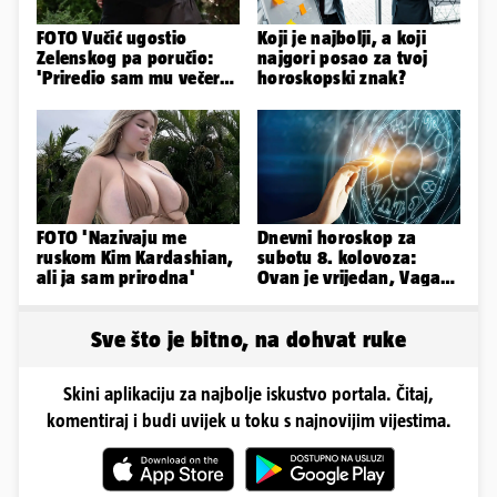
FOTO Vučić ugostio
Koji je najbolji, a koji
Zelenskog pa poručio:
najgori posao za tvoj
'Priredio sam mu večeru
horoskopski znak?
i poželio dobrodošlicu'
FOTO 'Nazivaju me
Dnevni horoskop za
ruskom Kim Kardashian,
subotu 8. kolovoza:
ali ja sam prirodna'
Ovan je vrijedan, Vaga
uživa u izlascima...
Sve što je bitno, na dohvat ruke
Skini aplikaciju za najbolje iskustvo portala. Čitaj,
komentiraj i budi uvijek u toku s najnovijim vijestima.