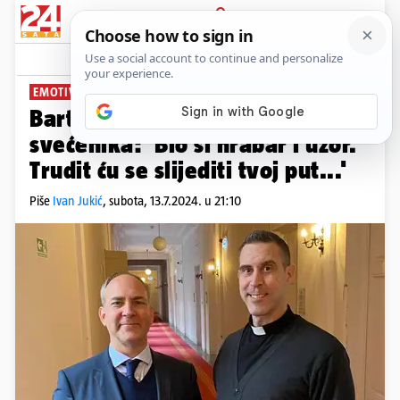
PRIJAVA
News
Komentari
12
EMOTIVNA OBJAVA
Bartulica se oprostio od brata
svećenika: 'Bio si hrabar i uzor.
Trudit ću se slijediti tvoj put...'
Piše
Ivan Jukić
,
subota, 13.7.2024. u 21:10