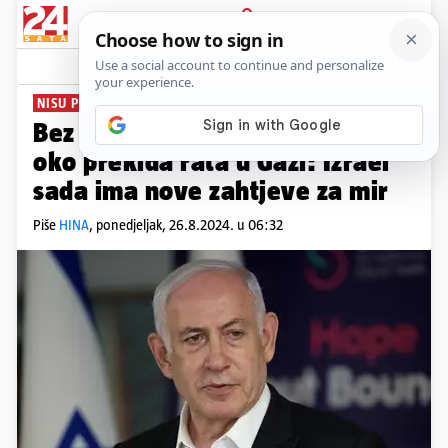
PRIJAVA
News
Komentari
5
NISU PRISTALI NA KOMPROMIS
Bez dogovora u pregovorima
oko prekida rata u Gazi: Izrael
sada ima nove zahtjeve za mir
Piše
HINA
,
ponedjeljak, 26.8.2024. u 06:32