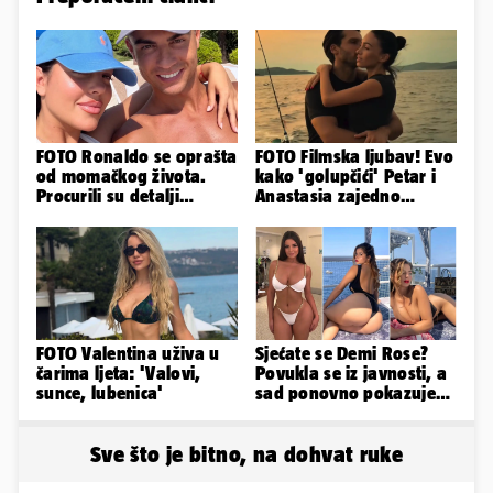
FOTO Ronaldo se oprašta
FOTO Filmska ljubav! Evo
od momačkog života.
kako 'golupčići' Petar i
Procurili su detalji
Anastasia zajedno
glamuroznog vjenčanja
provode ljetne dane
FOTO Valentina uživa u
Sjećate se Demi Rose?
čarima ljeta: 'Valovi,
Povukla se iz javnosti, a
sunce, lubenica'
sad ponovno pokazuje
obline. Ovako izgleda
Sve što je bitno, na dohvat ruke