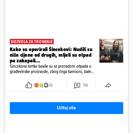
DOZVOLA ZA TROVANJE
Kako su operirali Šincekovi: Nudili su
niže cijene od drugih, mljeli su otpad
pa zakapali...
Šincekove tvrtke bavile su se preradom otpada u
građevinske proizvode, zbog čega kamioni, bale
plastike i samljeveni materijal dugo nisu izazivali
sumnju
22
135
Učitaj više