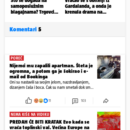
Komentari
5
POREČ
Nijemci mu zapalili apartman. Šteta je
ogromna, a potom ga je šokirao i e-
mail od Bookinga
Oni su nastavili sa svojim jelom, nazdravljanjem,
dizanjem čaša i boca. Čak su nam smetali dok smo
u panici kupili crijeva kako bismo pokušali ugasiti
požar, rekao je vlasnik
11
103
NEMA KIŠE NA VIDIKU
PREDAH ĆE BITI KRATAK Evo kada se
vraća toplinski val. Većina Europe na