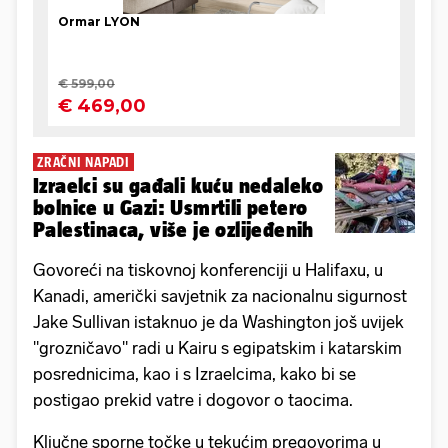
ZRAČNI NAPADI
Izraelci su gađali kuću nedaleko
bolnice u Gazi: Usmrtili petero
Palestinaca, više je ozlijeđenih
Govoreći na tiskovnoj konferenciji u Halifaxu, u
Kanadi, američki savjetnik za nacionalnu sigurnost
Jake Sullivan istaknuo je da Washington još uvijek
"grozničavo" radi u Kairu s egipatskim i katarskim
posrednicima, kao i s Izraelcima, kako bi se
postigao prekid vatre i dogovor o taocima.
Ključne sporne točke u tekućim pregovorima u