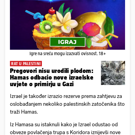
Igre na sreću mogu izazvati ovisnost. 18+
RAT U PALESTINI
Pregovori nisu urodili plodom:
Hamas odbacio nove izraelske
uvjete o primirju u Gazi
Izrael je također izrazio rezerve prema zahtjevu za
oslobađanjem nekoliko palestinskih zatočenika što
traži Hamas.
Iz Hamasa su istaknuli kako je Izrael odustao od
obveze povlačenja trupa s Koridora iznijevši nove