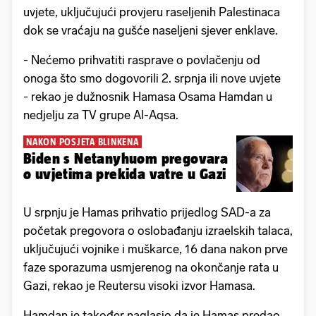
uvjete, uključujući provjeru raseljenih Palestinaca
dok se vraćaju na gušće naseljeni sjever enklave.
- Nećemo prihvatiti rasprave o povlačenju od
onoga što smo dogovorili 2. srpnja ili nove uvjete
- rekao je dužnosnik Hamasa Osama Hamdan u
nedjelju za TV grupe Al-Aqsa.
NAKON POSJETA BLINKENA
Biden s Netanyhuom pregovara
o uvjetima prekida vatre u Gazi
U srpnju je Hamas prihvatio prijedlog SAD-a za
početak pregovora o oslobađanju izraelskih talaca,
uključujući vojnike i muškarce, 16 dana nakon prve
faze sporazuma usmjerenog na okončanje rata u
Gazi, rekao je Reutersu visoki izvor Hamasa.
Hamdan je također naglasio da je Hamas predao