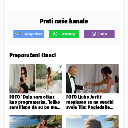
Prati naše kanale
Preporučeni članci
FOTO 'Dala sam otkaz
FOTO Ljubo Jurčić
kao programerka. Toliko
rasplesao se na svadbi
sam lijepa da su po meni
svoje Tije: Pogledajte
napravili lutku'
kako je izgledalo
vjenčanje...