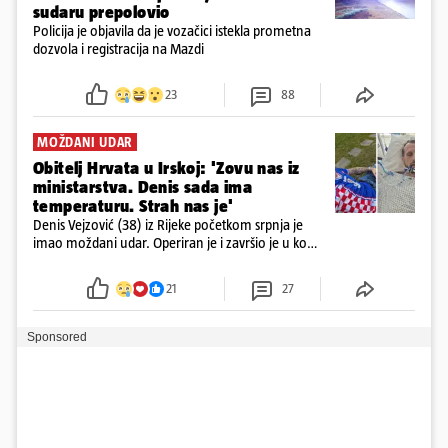
sudaru prepolovio
Policija je objavila da je vozačici istekla prometna
dozvola i registracija na Mazdi
23
88
MOŽDANI UDAR
Obitelj Hrvata u Irskoj: 'Zovu nas iz
ministarstva. Denis sada ima
temperaturu. Strah nas je'
Denis Vejzović (38) iz Rijeke početkom srpnja je
imao moždani udar. Operiran je i završio je u komi.
Obitelj ga želi prebaciti u Hrvatsku, kažu kako
tamošnji liječnici ne vjeruju u oporavak: 'Imamo
21
27
72 sata'
Sponsored