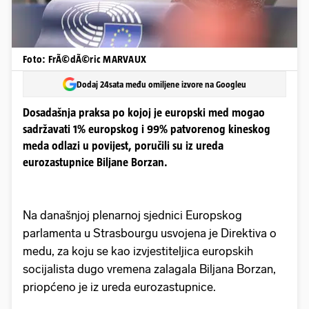
Foto: FrÃ©dÃ©ric MARVAUX
Dodaj 24sata među omiljene izvore na Googleu
Dosadašnja praksa po kojoj je europski med mogao
sadržavati 1% europskog i 99% patvorenog kineskog
meda odlazi u povijest, poručili su iz ureda
eurozastupnice Biljane Borzan.
Na današnjoj plenarnoj sjednici Europskog
parlamenta u Strasbourgu usvojena je Direktiva o
medu, za koju se kao izvjestiteljica europskih
socijalista dugo vremena zalagala Biljana Borzan,
priopćeno je iz ureda eurozastupnice.