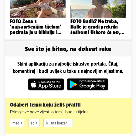
FOTO Žena s
FOTO Badić? Ne treba,
'najsavršenijim tijelom'
Halle je grudi prekrila
pozirala je u bikiniju i
šeširom! Uskoro će 60,
pokazala svoje bujne
ljetuje u golim izdanjima
obline...
Sve što je bitno, na dohvat ruke
Skini aplikaciju za najbolje iskustvo portala. Čitaj,
komentiraj i budi uvijek u toku s najnovijim vijestima.
Odaberi temu koju želiš pratiti
Primaj sve nove vijesti o temi i budi u tijeku
med
ep
biljana borzan