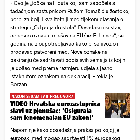
- Ovo je „točka na i“ puta koji sam započela s
tadašnjom zastupnicom Ružom Tomašić u žestokoj
borbi za bolji i kvalitetniji med tijekom glasanja o
strategiji „Od polja do stola“. Dosadašnji sustav,
odnosno oznaka „mješavina EU/ne-EU meda“, se
godinama zloupotrebljavao kako bi se uvozio i
prodavao patvoreni med. Nove oznake na
pakiranju će sadržavati popis svih zemalja iz kojih
je došao med prema razmjeru udjela s jasno
istaknutom oznakom na deklaraciji - rekla je
Borzan.
NAKON SEDAM SATI PREGOVORA
VIDEO Hrvatska eurozastupnica
slavi uz pjenušac: 'Osigurala
sam fenomenalan EU zakon!'
Napominje kako dosadašnja praksa po kojoj je
europski med mogao sadržavati 1% europskog i