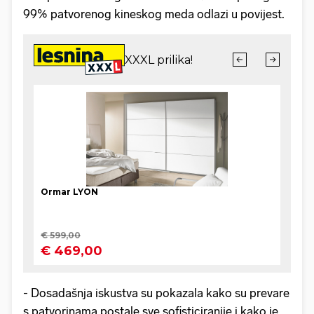
99% patvorenog kineskog meda odlazi u povijest.
- Dosadašnja iskustva su pokazala kako su prevare
s patvorinama postale sve sofisticiranije i kako je