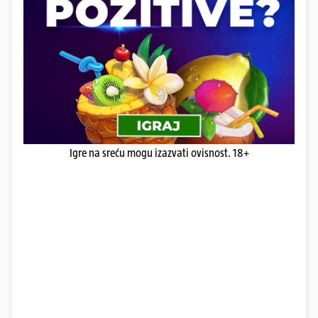
Igre na sreću mogu izazvati ovisnost. 18+