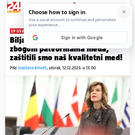
PRIJAVA
News
Komentari
3
EP USVOJIO DIREKTIVU O MEDU
Biljana Borzan (SDP): Konačno
zbogom patvorinama meda,
zaštitili smo naš kvalitetni med!
Piše
Snježana Krnetić
,
utorak, 12.12.2023. u 13:00