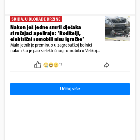
SKIDAJU BLOKADE BRZINE
Nakon još jedne smrti dječaka
stručnjaci apeliraju: 'Roditelji,
električni romobili nisu igračke'
Maloljetnik je preminuo u zagrebačkoj bolnici
nakon što je pao s električnog romobila u Velikoj
Gorici. Liječnici: ‘Ozljede su sve jezivije’
13
Učitaj više