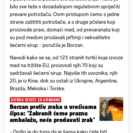
bilo sve teže s dosadašnjom regulativom spriječiti
prevare potrošača. Ovim pristupom ćemo s jedne
strane zaštititi potrošače, a s druge pčelare koji
proizvode pravi, domaći med, od prevaranata koji
su pod medom prodavali jeftiniji i nekvalitetni
šećerni sirup - poručila je Borzan.
Navodi kako se se, od 123 stranih tvrtki koje izvoze
med na tržište EU, proizvodi njih 70 koji su
sadržavali šećerni sirup. Najviše tih uvoznika, njih
20, je iz Kine, dok su ostali iz Ukrajine, Argentine,
Brazila, Meksika i Turske.
DOBRA VIJEST ZA GRAĐANE
Borzan protiv zraka u vrećicama
čipsa: 'Zabranit ćemo praznu
ambalažu, neće prodavati zrak'
- Došlo je do toga da je šansa kako ćete biti