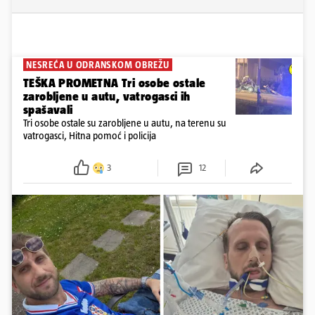
NESREĆA U ODRANSKOM OBREŽU
TEŠKA PROMETNA Tri osobe ostale
zarobljene u autu, vatrogasci ih
spašavali
Tri osobe ostale su zarobljene u autu, na terenu su
vatrogasci, Hitna pomoć i policija
3
12