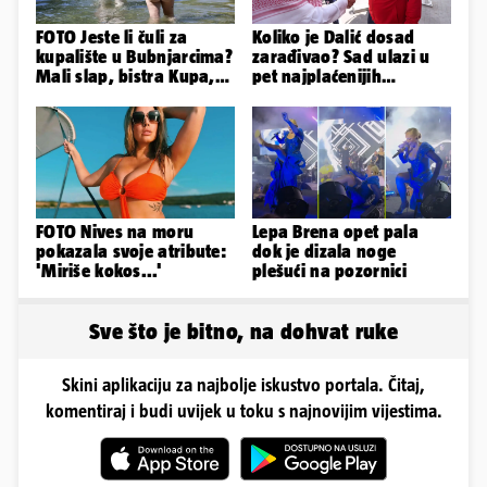
FOTO Jeste li čuli za
Koliko je Dalić dosad
kupalište u Bubnjarcima?
zarađivao? Sad ulazi u
Mali slap, bistra Kupa,
pet najplaćenijih
šumski hlad - prava
izbornika u svijetu
idila!
nogometa!
FOTO Nives na moru
Lepa Brena opet pala
pokazala svoje atribute:
dok je dizala noge
'Miriše kokos...'
plešući na pozornici
Sve što je bitno, na dohvat ruke
Skini aplikaciju za najbolje iskustvo portala. Čitaj,
komentiraj i budi uvijek u toku s najnovijim vijestima.