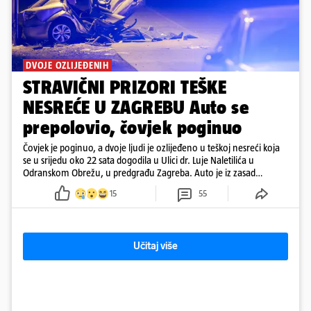
DVOJE OZLIJEĐENIH
STRAVIČNI PRIZORI TEŠKE
NESREĆE U ZAGREBU Auto se
prepolovio, čovjek poginuo
Čovjek je poginuo, a dvoje ljudi je ozlijeđeno u teškoj nesreći koja
se u srijedu oko 22 sata dogodila u Ulici dr. Luje Naletilića u
Odranskom Obrežu, u predgrađu Zagreba. Auto je iz zasad
neutvrđenih razloga sletio s kolnika, a od siline udara vozilo se
15
55
prepolovilo.
Učitaj više