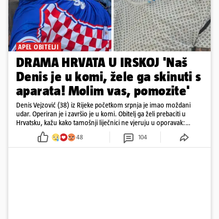
APEL OBITELJI
DRAMA HRVATA U IRSKOJ 'Naš
Denis je u komi, žele ga skinuti s
aparata! Molim vas, pomozite'
Denis Vejzović (38) iz Rijeke početkom srpnja je imao moždani
udar. Operiran je i završio je u komi. Obitelj ga želi prebaciti u
Hrvatsku, kažu kako tamošnji liječnici ne vjeruju u oporavak:
'Imamo 72 sata'
48
104