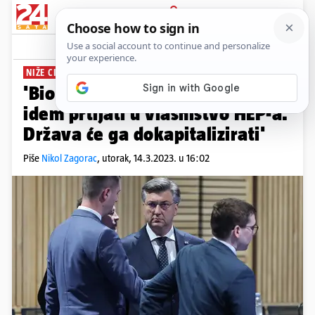
PRIJAVA
News
Komentari
2
NIŽE CIJENE STRUJE
'Bio bih lud da se kao premijer
idem prtljati u vlasništvo HEP-a.
Država će ga dokapitalizirati'
Piše
Nikol Zagorac
,
utorak, 14.3.2023. u 16:02