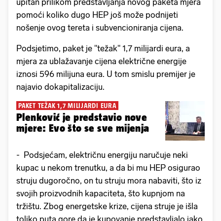
upitan prilikom predstavljanja novog paketa mjera
pomoći koliko dugo HEP još može podnijeti
nošenje ovog tereta i subvencioniranja cijena.
Podsjetimo, paket je "težak" 1,7 milijardi eura, a
mjera za ublažavanje cijena električne energije
iznosi 596 milijuna eura. U tom smislu premijer je
najavio dokapitalizaciju.
PAKET TEŽAK 1,7 MILIJARDI EURA
Plenković je predstavio nove
mjere: Evo što se sve mijenja
- Podsjećam, električnu energiju naručuje neki
kupac u nekom trenutku, a da bi mu HEP osigurao
struju dugoročno, on tu struju mora nabaviti, što iz
svojih proizvodnih kapaciteta, što kupnjom na
tržištu. Zbog energetske krize, cijena struje je išla
toliko puta gore da je kupovanje predstavljalo jako