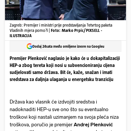
Zagreb: Premijer i ministri prije predstavljanja ?etvrtog paketa
Vladinih mjera pomo?i |
Foto: Marko Prpic/PIXSELL -
ILUSTRACIJA
Dodaj 24sata među omiljene izvore na Googleu
Premijer Plenković naglasio je kako će u dokapitalizaciji
HEP-a zbog tereta koji nosi u subvencioniranju cijena
sudjelovati samo država. Bit će, kaže, snažan i imati
sredstava za daljnja ulaganja u energetsku tranziciju
Država kao vlasnik će izdvojiti sredstva i
nadoknaditi HEP-u sve ono što su eventualno
troškovi koji nastali uzimanjem na svoja pleća niza
troškova, poručio je premijer
Andrej Plenković