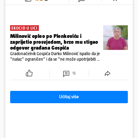
prve snimke s mjesta sudara
EKOCID U LICI
Milinović opleo po Plenkoviću i
zaprijetio prosvjedom, brzo mu stigao
odgovor građana Gospića
Gradonačelnik Gospića Darko Milinović ispalio da je
"nalaz" ograničen" i da se "ne može upotrijebiti za
sudske sporove". Građani Gospića ga podsjetili da
ga je naručio Uskok i da je dio spisa
13
Učitaj više