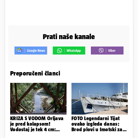
Prati naše kanale
Preporučeni članci
KRIZA S VODOM Orljava
FOTO Legendarni Tijat
je pred kolapsom!
ovako izgleda danas:
Vodostaj je tek 4 cm:
Brod plovi u Imotski za
'Bunari su nam suhi, nije
samo 20.000 eura