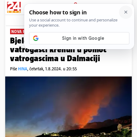
PRIJAVA
News
Komentari
0
NOVA POMOĆ
Bjelovarsko-bilogorski
vatrogasci krenuli u pomoć
vatrogascima u Dalmaciji
Piše
HINA
,
četvrtak, 1.8.2024. u 20:55