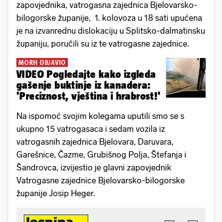
zapovjednika, vatrogasna zajednica Bjelovarsko-
bilogorske županije, 1. kolovoza u 18 sati upućena
je na izvanrednu dislokaciju u Splitsko-dalmatinsku
županiju, poručili su iz te vatrogasne zajednice.
MORH OBJAVIO
VIDEO Pogledajte kako izgleda
gašenje buktinje iz kanadera:
'Preciznost, vještina i hrabrost!'
Na ispomoć svojim kolegama uputili smo se s
ukupno 15 vatrogasaca i sedam vozila iz
vatrogasnih zajednica Bjelovara, Daruvara,
Garešnice, Čazme, Grubišnog Polja, Štefanja i
Šandrovca, izvijestio je glavni zapovjednik
Vatrogasne zajednice Bjelovarsko-bilogorske
županije Josip Heger.