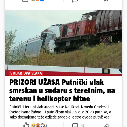
SUDAR DVA VLAKA
PRIZORI UŽASA Putnički vlak
smrskan u sudaru s teretnim, na
terenu i helikopter hitne
Putnički i teretni vlak sudarili su se iza 10 sati između Gradeca i
Svetog Ivana žabno. U putničkom vlaku bilo je 20-ak putnika, a
kako doznajemo teže ozljede zadobio je strojovođa putničkog
vlaka. Zatvoren je promet, a fotoreporteri Prigorskog objavili su
5
47