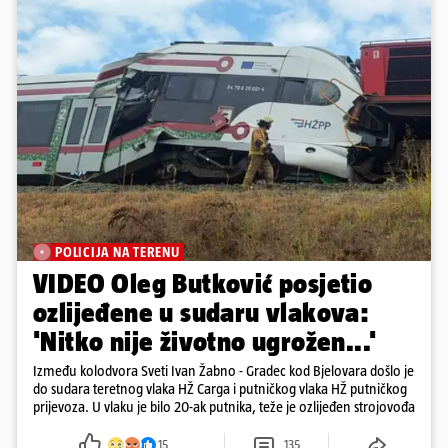
POLICIJA NA TERENU
VIDEO Oleg Butković posjetio
ozlijeđene u sudaru vlakova:
'Nitko nije životno ugrožen...'
Između kolodvora Sveti Ivan Žabno - Gradec kod Bjelovara došlo je
do sudara teretnog vlaka HŽ Carga i putničkog vlaka HŽ putničkog
prijevoza. U vlaku je bilo 20-ak putnika, teže je ozlijeđen strojovođa
15
135