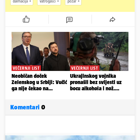
dalmacija
vatrogasci
požar
Komentari
0