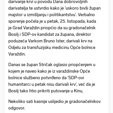
darivanje krvi u povodu Dana dobrovoljnih
darivatelja te ustvrdio kako je 'uskoro bivši župan
majstor u izmišljanju i politikantstvu'. Verbalno
sporenje počela je u petak, 25. listopada, kada
je Grad Varaždin priopćio da su gradonačelnik
Bosilj i SDP-ov kandidat za župana, direktor
poduzeća Varkom Bruno Ister, darivali krv na
Odjelu za transfuzijsku medicinu Opće bolnice
Varaždin.
Danas se župan Stričak oglasio priopćenjem u
kojem je naveo kako je iz varaždinske Opće
bolnice službeno potvrđeno da 'SDP-ovi
humanitarci u petak nisu darivali krv', već da je
Bosilj tako htio prikriti putovanje u Kinu,
Nekoliko sati kasnije uslijedio je gradonačelnikov
odgovor.