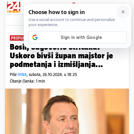
PRIJAVA
News
Komentari
0
PREPUCAVANJA
Bosilj odgovorio Stričaku:
Uskoro bivši župan majstor je
podmetanja i izmišljanja...
Piše
HINA
,
subota, 26.10.2024. u 18:25
Čitanje članka: 1 min