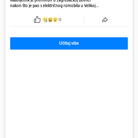
nakon što je pao s električnog romobila u Velikoj
Gorici. Liječnici: ‘Ozljede su sve jezivije’
13
Učitaj više