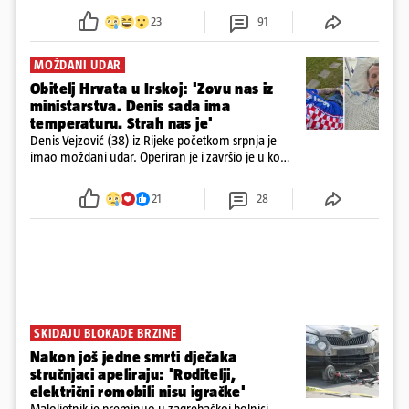
23
91
MOŽDANI UDAR
Obitelj Hrvata u Irskoj: 'Zovu nas iz
ministarstva. Denis sada ima
temperaturu. Strah nas je'
Denis Vejzović (38) iz Rijeke početkom srpnja je
imao moždani udar. Operiran je i završio je u komi.
Obitelj ga želi prebaciti u Hrvatsku, kažu kako
tamošnji liječnici ne vjeruju u oporavak: 'Imamo
21
28
72 sata'
SKIDAJU BLOKADE BRZINE
Nakon još jedne smrti dječaka
stručnjaci apeliraju: 'Roditelji,
električni romobili nisu igračke'
Maloljetnik je preminuo u zagrebačkoj bolnici