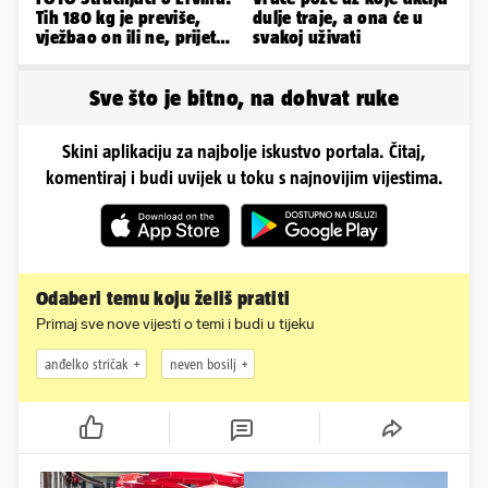
Tih 180 kg je previše,
dulje traje, a ona će u
vježbao on ili ne, prijete
svakoj uživati
mu mnoge komplikacije
Sve što je bitno, na dohvat ruke
Skini aplikaciju za najbolje iskustvo portala. Čitaj,
komentiraj i budi uvijek u toku s najnovijim vijestima.
Odaberi temu koju želiš pratiti
Primaj sve nove vijesti o temi i budi u tijeku
anđelko stričak
neven bosilj