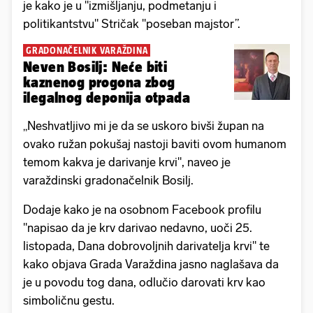
je kako je u "izmišljanju, podmetanju i
politikantstvu" Stričak "poseban majstor”.
GRADONAČELNIK VARAŽDINA
Neven Bosilj: Neće biti
kaznenog progona zbog
ilegalnog deponija otpada
„Neshvatljivo mi je da se uskoro bivši župan na
ovako ružan pokušaj nastoji baviti ovom humanom
temom kakva je darivanje krvi", naveo je
varaždinski gradonačelnik Bosilj.
Dodaje kako je na osobnom Facebook profilu
"napisao da je krv darivao nedavno, uoči 25.
listopada, Dana dobrovoljnih darivatelja krvi" te
kako objava Grada Varaždina jasno naglašava da
je u povodu tog dana, odlučio darovati krv kao
simboličnu gestu.