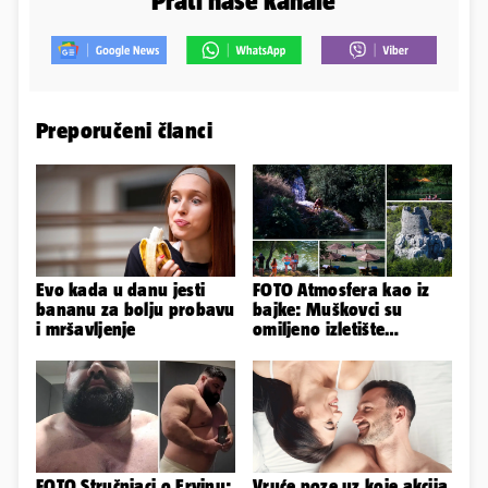
Prati naše kanale
Preporučeni članci
Evo kada u danu jesti
FOTO Atmosfera kao iz
bananu za bolju probavu
bajke: Muškovci su
i mršavljenje
omiljeno izletište
Zadrana, pogledajte
zašto
FOTO Stručnjaci o Ervinu:
Vruće poze uz koje akcija