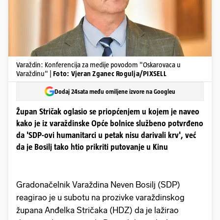
Varaždin: Konferencija za medije povodom "Oskarovaca u
Varaždinu" |
Foto: Vjeran Zganec Rogulja/PIXSELL
Dodaj 24sata među omiljene izvore na Googleu
Župan Stričak oglasio se priopćenjem u kojem je naveo
kako je iz varaždinske Opće bolnice službeno potvrđeno
da 'SDP-ovi humanitarci u petak nisu darivali krv', već
da je Bosilj tako htio prikriti putovanje u Kinu
Gradonačelnik Varaždina Neven Bosilj (SDP)
reagirao je u subotu na prozivke varaždinskog
župana Anđelka Stričaka (HDZ) da je lažirao