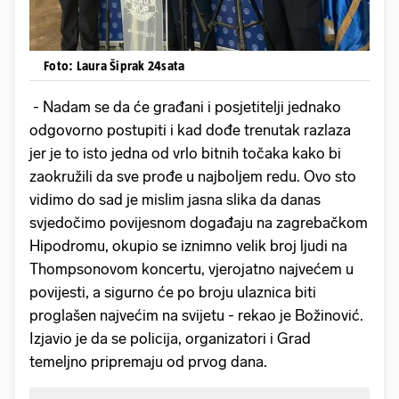
Foto: Laura Šiprak 24sata
- Nadam se da će građani i posjetitelji jednako
odgovorno postupiti i kad dođe trenutak razlaza
jer je to isto jedna od vrlo bitnih točaka kako bi
zaokružili da sve prođe u najboljem redu. Ovo sto
vidimo do sad je mislim jasna slika da danas
svjedočimo povijesnom događaju na zagrebačkom
Hipodromu, okupio se iznimno velik broj ljudi na
Thompsonovom koncertu, vjerojatno najvećem u
povijesti, a sigurno će po broju ulaznica biti
proglašen najvećim na svijetu - rekao je Božinović.
Izjavio je da se policija, organizatori i Grad
temeljno pripremaju od prvog dana.