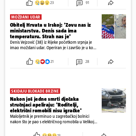
23
91
MOŽDANI UDAR
Obitelj Hrvata u Irskoj: 'Zovu nas iz
ministarstva. Denis sada ima
temperaturu. Strah nas je'
Denis Vejzović (38) iz Rijeke početkom srpnja je
imao moždani udar. Operiran je i završio je u komi.
Obitelj ga želi prebaciti u Hrvatsku, kažu kako
tamošnji liječnici ne vjeruju u oporavak: 'Imamo
21
28
72 sata'
SKIDAJU BLOKADE BRZINE
Nakon još jedne smrti dječaka
stručnjaci apeliraju: 'Roditelji,
električni romobili nisu igračke'
Maloljetnik je preminuo u zagrebačkoj bolnici
nakon što je pao s električnog romobila u Velikoj
Gorici. Liječnici: ‘Ozljede su sve jezivije’
13