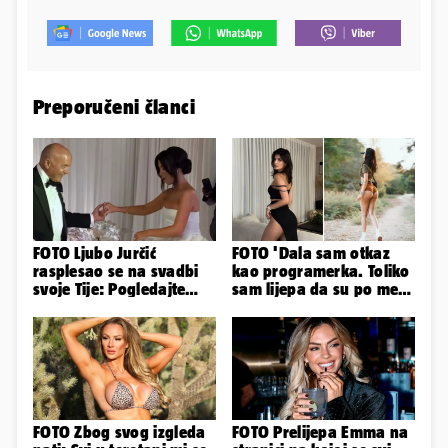
Preporučeni članci
FOTO Ljubo Jurčić
FOTO 'Dala sam otkaz
rasplesao se na svadbi
kao programerka. Toliko
svoje Tije: Pogledajte
sam lijepa da su po meni
kako je izgledalo
napravili lutku'
vjenčanje...
FOTO Zbog svog izgleda
FOTO Prelijepa Emma na