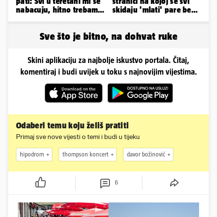
pati: Svi u teretani mi se
stranici na kojoj se svi
nabacuju, hitno trebam
skidaju 'mlati' pare bez
tjelohranitelja!
'prodaje tijela'
Sve što je bitno, na dohvat ruke
Skini aplikaciju za najbolje iskustvo portala. Čitaj,
komentiraj i budi uvijek u toku s najnovijim vijestima.
Odaberi temu koju želiš pratiti
Primaj sve nove vijesti o temi i budi u tijeku
hipodrom
thompson koncert
davor božinović
6