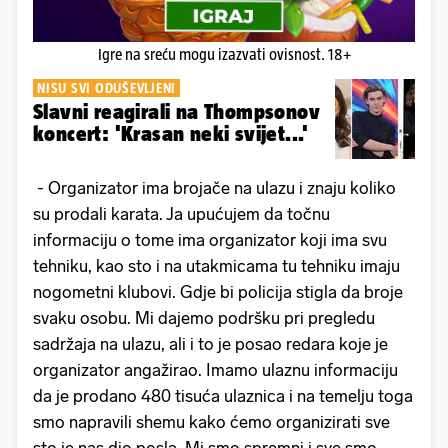
Igre na sreću mogu izazvati ovisnost. 18+
NISU SVI ODUŠEVLJENI
Slavni reagirali na Thompsonov
koncert: 'Krasan neki svijet...'
- Organizator ima brojače na ulazu i znaju koliko
su prodali karata. Ja upućujem da točnu
informaciju o tome ima organizator koji ima svu
tehniku, kao sto i na utakmicama tu tehniku imaju
nogometni klubovi. Gdje bi policija stigla da broje
svaku osobu. Mi dajemo podršku pri pregledu
sadržaja na ulazu, ali i to je posao redara koje je
organizator angažirao. Imamo ulaznu informaciju
da je prodano 480 tisuća ulaznica i na temelju toga
smo napravili shemu kako ćemo organizirati sve
sto je nas dio posla. Mi smo spremni i sve smo