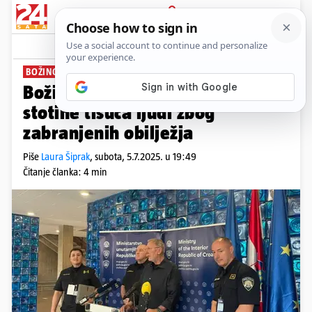
PRIJAVA
News
Komentari
6
BOŽINOVIĆ O HIPODROMU
Božinović: Nemojmo etiketirati
stotine tisuća ljudi zbog
zabranjenih obilježja
Piše
Laura Šiprak
,
subota, 5.7.2025. u 19:49
Čitanje članka: 4 min