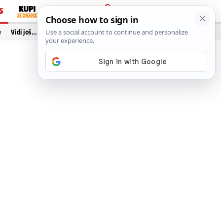
S
PRIJAVA
e
Vidi još…