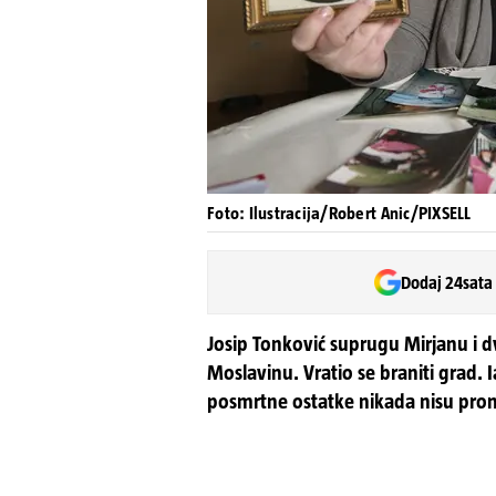
Foto: Ilustracija/Robert Anic/PIXSELL
Dodaj 24sata
Josip Tonković suprugu Mirjanu i dv
Moslavinu. Vratio se braniti grad. I
posmrtne ostatke nikada nisu pron