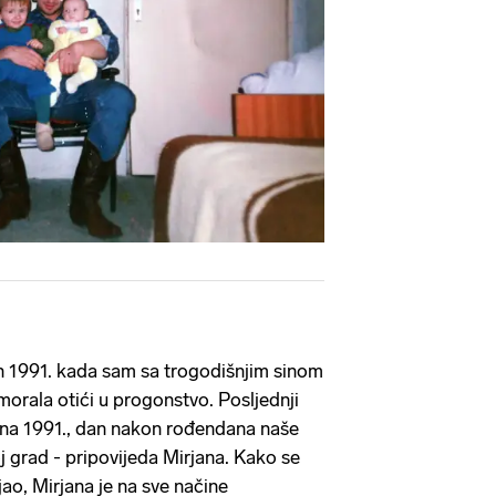
an 1991. kada sam sa trogodišnjim sinom
rala otići u progonstvo. Posljednji
ujna 1991., dan nakon rođendana naše
oj grad - pripovijeda Mirjana. Kako se
ljao, Mirjana je na sve načine