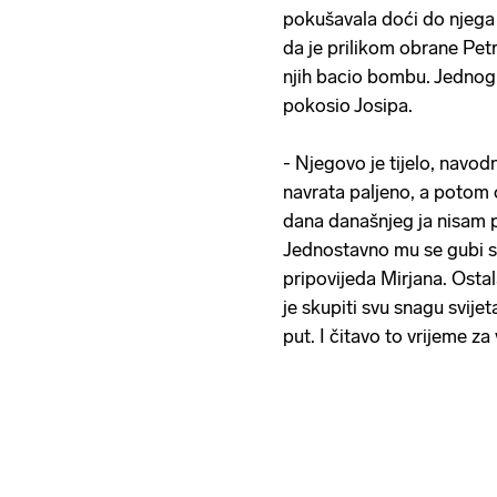
pokušavala doći do njega i
da je prilikom obrane Pet
njih bacio bombu. Jednog j
pokosio Josipa.
- Njegovo je tijelo, navodn
navrata paljeno, a poto
dana današnjeg ja nisam 
Jednostavno mu se gubi sv
pripovijeda Mirjana. Osta
je skupiti svu snagu svijeta
put. I čitavo to vrijeme za