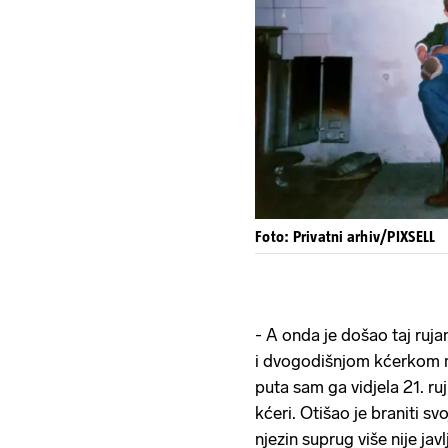
Foto: Privatni arhiv/PIXSELL
- A onda je došao taj ruj
i dvogodišnjom kćerkom mo
puta sam ga vidjela 21. r
kćeri. Otišao je braniti sv
njezin suprug više nije jav