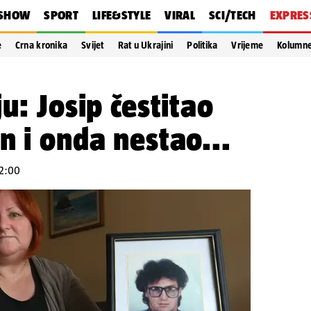
SHOW
SPORT
LIFE&STYLE
VIRAL
SCI/TECH
EXPRES
e
Crna kronika
Svijet
Rat u Ukrajini
Politika
Vrijeme
Kolumn
u: Josip čestitao
n i onda nestao...
12:00