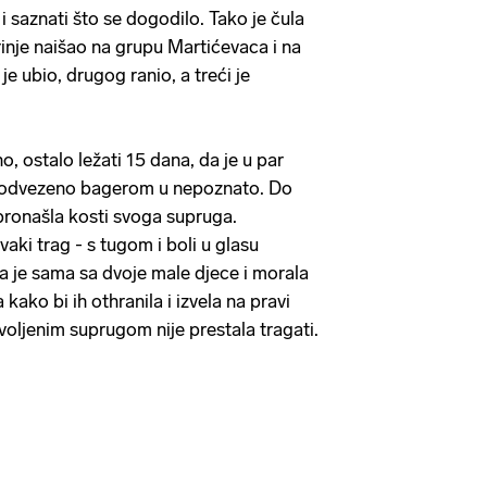
 saznati što se dogodilo. Tako je čula
rinje naišao na grupu Martićevaca i na
e ubio, drugog ranio, a treći je
o, ostalo ležati 15 dana, da je u par
m odvezeno bagerom u nepoznato. Do
pronašla kosti svoga supruga.
aki trag - s tugom i boli u glasu
la je sama sa dvoje male djece i morala
 kako bi ih othranila i izvela na pravi
 voljenim suprugom nije prestala tragati.