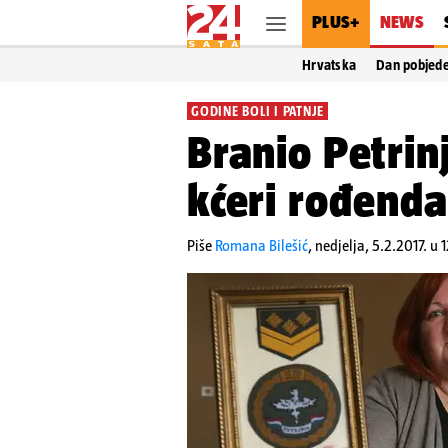
PLUS+
NEWS
Hrvatska
Dan pobjed
GODINE BOLI I PATNJE
Branio Petrinj
kćeri rođenda
Piše
Romana Bilešić
,
nedjelja, 5.2.2017. u 