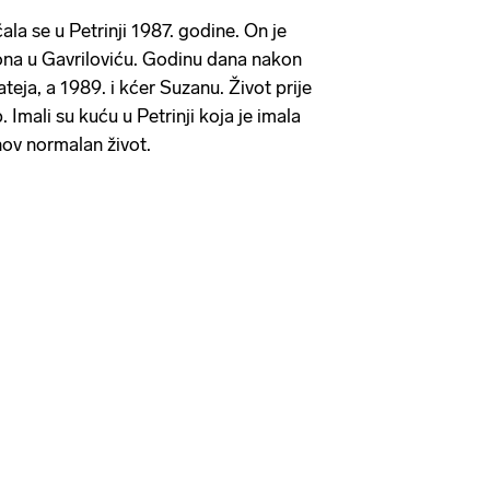
la se u Petrinji 1987. godine. On je
a ona u Gavriloviću. Godinu dana nakon
teja, a 1989. i kćer Suzanu. Život prije
p. Imali su kuću u Petrinji koja je imala
hov normalan život.