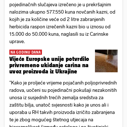
pojedinačnih slučajeva izrečeno je u prekršajnim
nalozima ukupno 577.550 kuna novčanih kazni, od
kojih je za količine veće od 2 litre zabranjenih
herbicida raspon izrečenih kazni bio u iznosu od
15.000 do 50.000 kuna, naglasili su iz Carinske
uprave.
NA GODINU DANA
Vijeće Europske unije potvrdilo
privremeno ukidanje carina na
uvoz proizvoda iz Ukrajine
"Kako je proljeće vrijeme pojačanih poljoprivrednih
radova, uočeni su pojedinačni pokušaji nezakonitih
unosa iz susjednih trećih zemalja sredstva za
zaštitu bilja, unatoč svjesnosti kako je unos ali i
uporaba u RH takvih proizvoda izričito zabranjena
te je zbog mogućeg štetnog utjecaja na