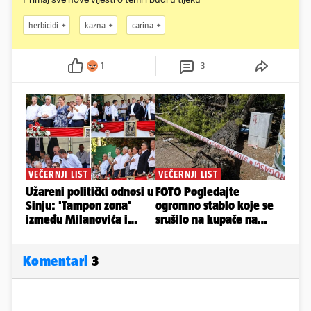
herbicidi
kazna
carina
1
3
Komentari
3