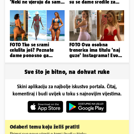
'Neki ne vjeruju da sam
su se dame sredile za
stvarna. Što vi mislite?'
311. Sinjsku alku
FOTO Tko se srami
FOTO Ova osobna
celulita još? Poznate
trenerica ima titulu 'naj
dame ponosno ga
guze' Instagrama! Evo
pokazuju pa slave svoje
koliko naplaćuje po
obline
satu...
Sve što je bitno, na dohvat ruke
Skini aplikaciju za najbolje iskustvo portala. Čitaj,
komentiraj i budi uvijek u toku s najnovijim vijestima.
Odaberi temu koju želiš pratiti
Primaj sve nove vijesti o temi i budi u tijeku