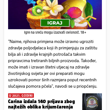
Igre na sreću mogu izazvati ovisnost. 18+
"Naime, njihova primjena može izravno ugroziti
zdravlje poljodjelaca koji ih primjenjuju za zaštitu
bilja ali i zdravlje krajnjih potrošača takvim
pripravcima tretiranih biljnih proizvoda. Također,
može imati i izravan štetni utjecaj na zdravlje
životinjskog svijeta jer ovi preparati mogu
uzrokovati pomor širih razmjera poput recentnih
slučajeva pomora pčela", navodi se u priopćenju.
U 2021. GODINI
Carina izdala 140 prijava zbog
najtežih oblika krijumčarenja