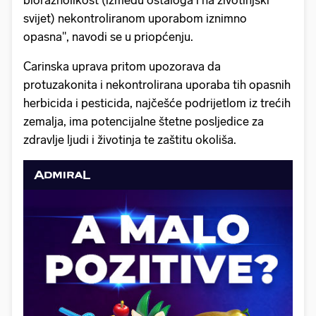
bioraznolikost (između ostaloga i na životinjski
svijet) nekontroliranom uporabom iznimno
opasna", navodi se u priopćenju.
Carinska uprava pritom upozorava da
protuzakonita i nekontrolirana uporaba tih opasnih
herbicida i pesticida, najčešće podrijetlom iz trećih
zemalja, ima potencijalne štetne posljedice za
zdravlje ljudi i životinja te zaštitu okoliša.