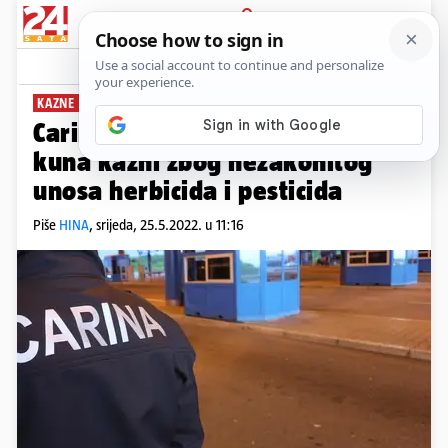
PRIJAVA
News
Komentari
3
KAZNE
Carina: Naplatili više od milijun
kuna kazni zbog nezakonitog
unosa herbicida i pesticida
Piše
HINA
,
srijeda, 25.5.2022. u 11:16