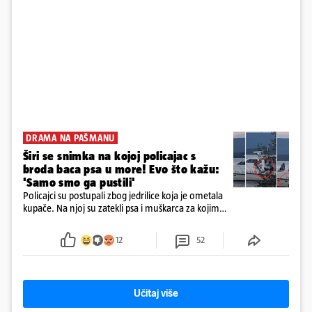
DRAMA NA PAŠMANU
Širi se snimka na kojoj policajac s
broda baca psa u more! Evo što kažu:
'Samo smo ga pustili'
Policajci su postupali zbog jedrilice koja je ometala
kupače. Na njoj su zatekli psa i muškarca za kojim
se od ranije trage. Muškarac je pružao otpor te su
ga uhitili, a psa je preuzeo komunalni redar
12
52
Učitaj više