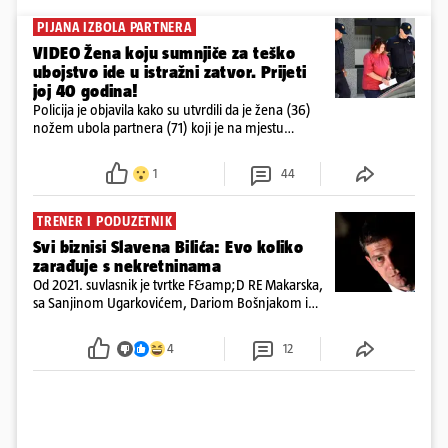
PIJANA IZBOLA PARTNERA
VIDEO Žena koju sumnjiče za teško
ubojstvo ide u istražni zatvor. Prijeti
joj 40 godina!
Policija je objavila kako su utvrdili da je žena (36)
nožem ubola partnera (71) koji je na mjestu
preminuo. Imala je 2,03 promila. U nedjelju su je
ispitali i poslali u istražni zatvor
1
44
TRENER I PODUZETNIK
Svi biznisi Slavena Bilića: Evo koliko
zarađuje s nekretninama
Od 2021. suvlasnik je tvrtke F&amp;D RE Makarska,
sa Sanjinom Ugarkovićem, Dariom Bošnjakom i
Dobrislavom Hrkaćem. Tvrtka je registrirana za
poslovanje nekretninama, a od osnutka nema
4
12
zaposlenih