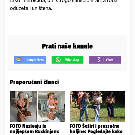
tako i herbicida, biti strogo sankcioniran, a roba
oduzeta i uništena.
Prati naše kanale
Preporučeni članci
FOTO Nazivaju je
FOTO Šeširi i prozračne
najljepšom Ruskinjom:
haljine: Pogledajte kako