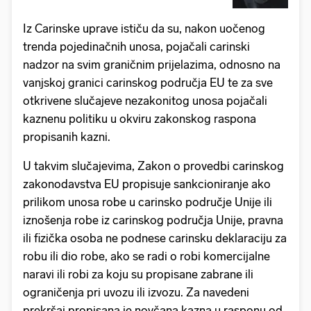
Iz Carinske uprave ističu da su, nakon uočenog
trenda pojedinačnih unosa, pojačali carinski
nadzor na svim graničnim prijelazima, odnosno na
vanjskoj granici carinskog područja EU te za sve
otkrivene slučajeve nezakonitog unosa pojačali
kaznenu politiku u okviru zakonskog raspona
propisanih kazni.
U takvim slučajevima, Zakon o provedbi carinskog
zakonodavstva EU propisuje sankcioniranje ako
prilikom unosa robe u carinsko područje Unije ili
iznošenja robe iz carinskog područja Unije, pravna
ili fizička osoba ne podnese carinsku deklaraciju za
robu ili dio robe, ako se radi o robi komercijalne
naravi ili robi za koju su propisane zabrane ili
ograničenja pri uvozu ili izvozu. Za navedeni
prekršaj propisana je novčana kazna u rasponu od