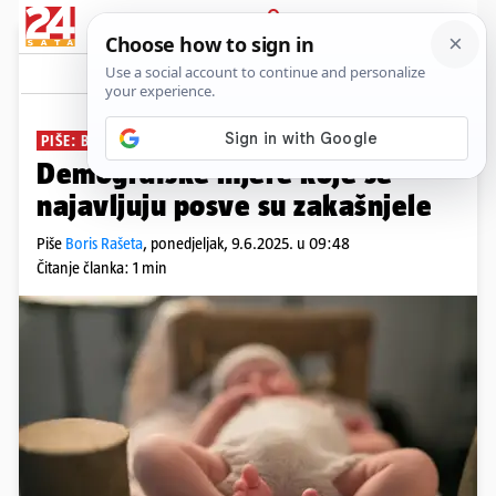
PRIJAVA
News
Komentari
0
PIŠE: BORIS RAŠETA
PLUS+
Demografske mjere koje se
najavljuju posve su zakašnjele
Piše
Boris Rašeta
,
ponedjeljak, 9.6.2025. u 09:48
Čitanje članka: 1 min