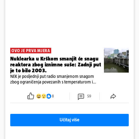
OVO JE PRVA MJERA
Nuklearka u Krškom smanjit će snagu
reaktora zbog iznimne suše: Zadnji put
je to bilo 2003.
NEK je posljednji put radio smanjenom snagom
zbog ograničenja povezanih s temperaturom i
protokom rijeke Save 2003. godine, kada je
smanjenje snage bilo potrebno više od 90 dana.
8
59
Učitaj više