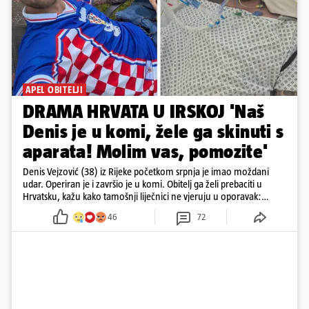
APEL OBITELJI
DRAMA HRVATA U IRSKOJ 'Naš
Denis je u komi, žele ga skinuti s
aparata! Molim vas, pomozite'
Denis Vejzović (38) iz Rijeke početkom srpnja je imao moždani
udar. Operiran je i završio je u komi. Obitelj ga želi prebaciti u
Hrvatsku, kažu kako tamošnji liječnici ne vjeruju u oporavak:
'Imamo 72 sata'
46
72