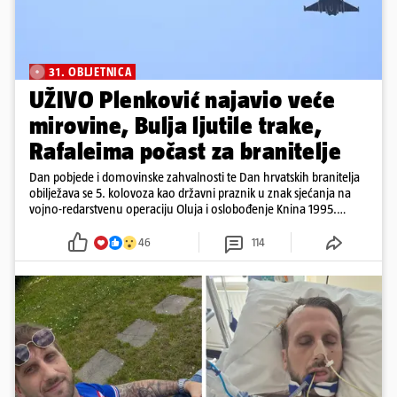
31. OBLJETNICA
UŽIVO Plenković najavio veće
mirovine, Bulja ljutile trake,
Rafaleima počast za branitelje
Dan pobjede i domovinske zahvalnosti te Dan hrvatskih branitelja
obilježava se 5. kolovoza kao državni praznik u znak sjećanja na
vojno-redarstvenu operaciju Oluja i oslobođenje Knina 1995.
godine
46
114