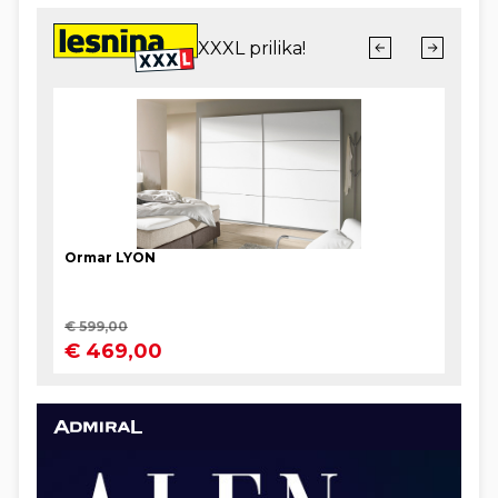
kišnu Irsku, koja je s 3,5 porasla na pet milijuna
ljudi. Ali, demografski, mi tonemo. Zašto?