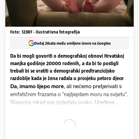
Foto: 123RF - ilustrativna fotografija
Dodaj 24sata među omiljene izvore na Googleu
Da bi mogli govoriti o demografskoj obnovi Hrvatskoj
manjka godišnje 20000 rođenih, a da bi to postigli
trebali bi se vratiti u demografski predtranzicijsko
razdoblje kada je žena rađala u prosjeku petoro djece
Da, imamo lijepo more
, ali nećemo pretjerivati s
emfatičnim frazama o "najljepšem moru na svijetu".
Slavonija nikad nije izgledala ovako. Uređene
prometnice, sređeni gradovi, obrađena žitna polja.
Božanstvena je i Lika, kao i Gorski Kotar. I ostatak
zemlje. Hrvatsku, realno, može, i treba, nastanjivati
desetak milijuna ljudi. Kao Nizozemsku. Ili ledenu,