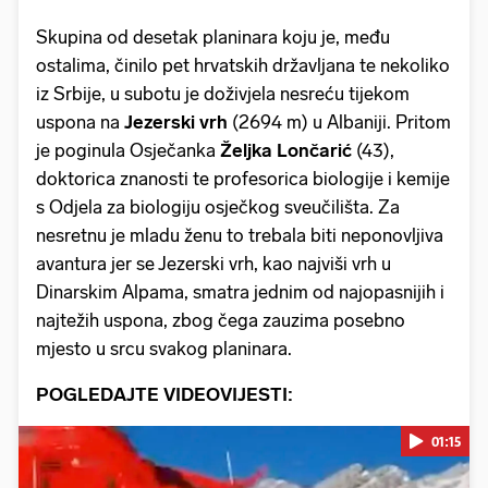
Skupina od desetak planinara koju je, među
ostalima, činilo pet hrvatskih državljana te nekoliko
iz Srbije, u subotu je doživjela nesreću tijekom
uspona na
Jezerski vrh
(2694 m) u Albaniji. Pritom
je poginula Osječanka
Željka Lončarić
(43),
doktorica znanosti te profesorica biologije i kemije
s Odjela za biologiju osječkog sveučilišta. Za
nesretnu je mladu ženu to trebala biti neponovljiva
avantura jer se Jezerski vrh, kao najviši vrh u
Dinarskim Alpama, smatra jednim od najopasnijih i
najtežih uspona, zbog čega zauzima posebno
mjesto u srcu svakog planinara.
POGLEDAJTE VIDEOVIJESTI:
01:15