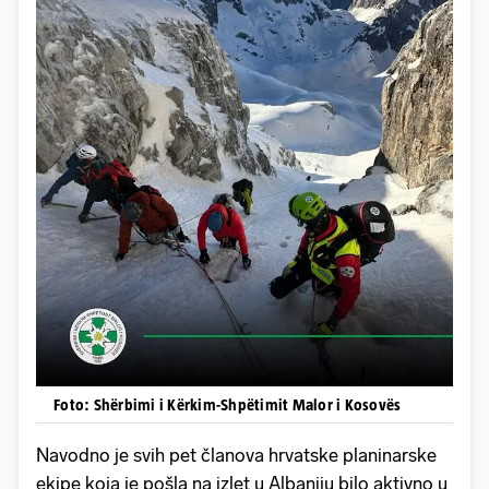
Foto: Shërbimi i Kërkim-Shpëtimit Malor i Kosovës
Navodno je svih pet članova hrvatske planinarske
ekipe koja je pošla na izlet u Albaniju bilo aktivno u