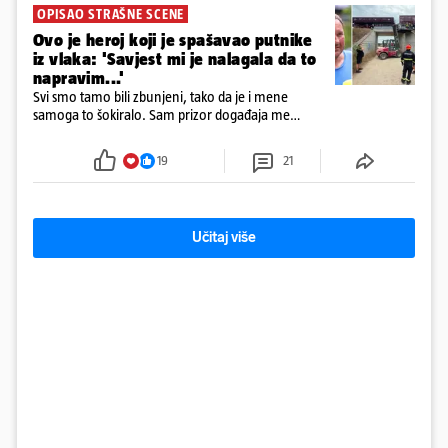
OPISAO STRAŠNE SCENE
Ovo je heroj koji je spašavao putnike
iz vlaka: 'Savjest mi je nalagala da to
napravim...'
Svi smo tamo bili zbunjeni, tako da je i mene
samoga to šokiralo. Sam prizor događaja me
šokirao kada sam vidio, rekao je Božidar Zrinski
19
21
Učitaj više