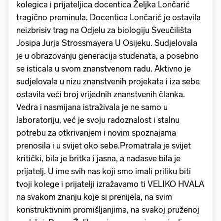
kolegica i prijateljica docentica Željka Lončarić
tragično preminula. Docentica Lončarić je ostavila
neizbrisiv trag na Odjelu za biologiju Sveučilišta
Josipa Jurja Strossmayera U Osijeku. Sudjelovala
je u obrazovanju generacija studenata, a posebno
se isticala u svom znanstvenom radu. Aktivno je
sudjelovala u nizu znanstvenih projekata i iza sebe
ostavila veći broj vrijednih znanstvenih članka.
Vedra i nasmijana istraživala je ne samo u
laboratoriju, već je svoju radoznalost i stalnu
potrebu za otkrivanjem i novim spoznajama
prenosila i u svijet oko sebe.Promatrala je svijet
kritički, bila je britka i jasna, a nadasve bila je
prijatelj. U ime svih nas koji smo imali priliku biti
tvoji kolege i prijatelji izražavamo ti VELIKO HVALA
na svakom znanju koje si prenijela, na svim
konstruktivnim promišljanjima, na svakoj pruženoj