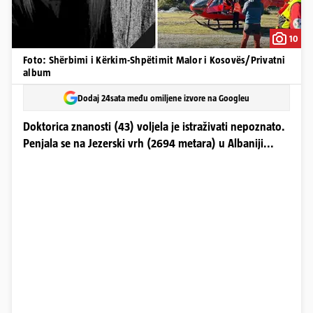
10
Foto: Shërbimi i Kërkim-Shpëtimit Malor i Kosovës/Privatni
album
Dodaj 24sata među omiljene izvore na Googleu
Doktorica znanosti (43) voljela je istraživati nepoznato.
Penjala se na Jezerski vrh (2694 metara) u Albaniji...