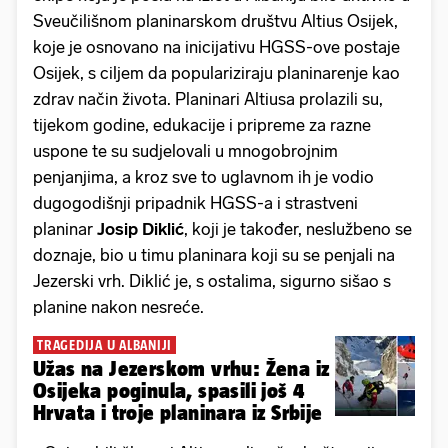
Sveučilišnom planinarskom društvu Altius Osijek,
koje je osnovano na inicijativu HGSS-ove postaje
Osijek, s ciljem da populariziraju planinarenje kao
zdrav način života. Planinari Altiusa prolazili su,
tijekom godine, edukacije i pripreme za razne
uspone te su sudjelovali u mnogobrojnim
penjanjima, a kroz sve to uglavnom ih je vodio
dugogodišnji pripadnik HGSS-a i strastveni
planinar
Josip Diklić
, koji je također, neslužbeno se
doznaje, bio u timu planinara koji su se penjali na
Jezerski vrh. Diklić je, s ostalima, sigurno sišao s
planine nakon nesreće.
TRAGEDIJA U ALBANIJI
Užas na Jezerskom vrhu: Žena iz
Osijeka poginula, spasili još 4
Hrvata i troje planinara iz Srbije