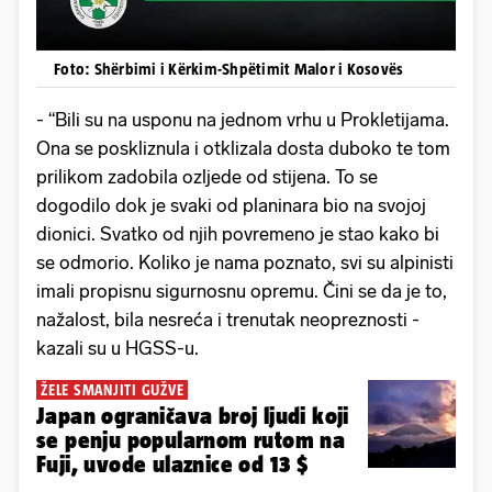
Foto: Shërbimi i Kërkim-Shpëtimit Malor i Kosovës
- “Bili su na usponu na jednom vrhu u Prokletijama.
Ona se poskliznula i otklizala dosta duboko te tom
prilikom zadobila ozljede od stijena. To se
dogodilo dok je svaki od planinara bio na svojoj
dionici. Svatko od njih povremeno je stao kako bi
se odmorio. Koliko je nama poznato, svi su alpinisti
imali propisnu sigurnosnu opremu. Čini se da je to,
nažalost, bila nesreća i trenutak neopreznosti -
kazali su u HGSS-u.
ŽELE SMANJITI GUŽVE
Japan ograničava broj ljudi koji
se penju popularnom rutom na
Fuji, uvode ulaznice od 13 $