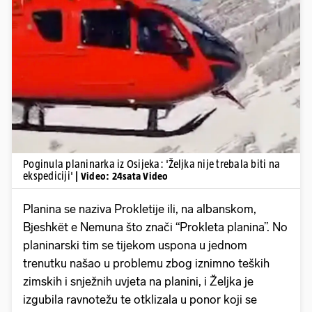
Pokretanje videa...
Poginula planinarka iz Osijeka: 'Željka nije trebala biti na
ekspediciji'
| Video: 24sata Video
Planina se naziva Prokletije ili, na albanskom,
Bjeshkët e Nemuna što znači “Prokleta planina”. No
planinarski tim se tijekom uspona u jednom
trenutku našao u problemu zbog iznimno teških
zimskih i snježnih uvjeta na planini, i Željka je
izgubila ravnotežu te otklizala u ponor koji se