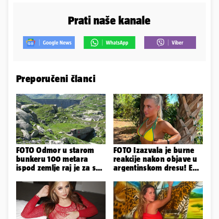
Prati naše kanale
Preporučeni članci
FOTO Odmor u starom
FOTO Izazvala je burne
bunkeru 100 metara
reakcije nakon objave u
ispod zemlje raj je za sva
argentinskom dresu! Evo
vaša osjetila
tko je lijepa Njemica