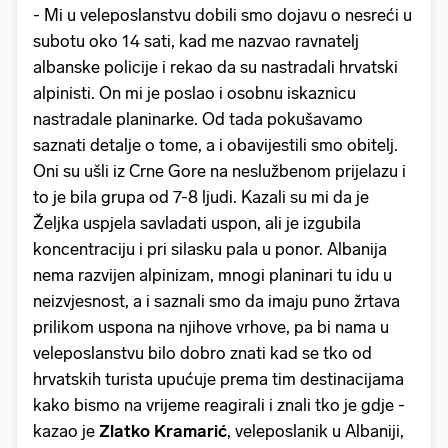
- Mi u veleposlanstvu dobili smo dojavu o nesreći u
subotu oko 14 sati, kad me nazvao ravnatelj
albanske policije i rekao da su nastradali hrvatski
alpinisti. On mi je poslao i osobnu iskaznicu
nastradale planinarke. Od tada pokušavamo
saznati detalje o tome, a i obavijestili smo obitelj.
Oni su ušli iz Crne Gore na neslužbenom prijelazu i
to je bila grupa od 7-8 ljudi. Kazali su mi da je
Željka uspjela savladati uspon, ali je izgubila
koncentraciju i pri silasku pala u ponor. Albanija
nema razvijen alpinizam, mnogi planinari tu idu u
neizvjesnost, a i saznali smo da imaju puno žrtava
prilikom uspona na njihove vrhove, pa bi nama u
veleposlanstvu bilo dobro znati kad se tko od
hrvatskih turista upućuje prema tim destinacijama
kako bismo na vrijeme reagirali i znali tko je gdje -
kazao je
Zlatko Kramarić
, veleposlanik u Albaniji,