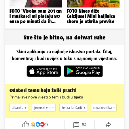
FOTO 'Visoka sam 201 cm
FOTO Nives diže
i muškarci mi plaćaju 80
Celzijuse! Mini haljinica
eura po minuti da ih
skoro je otkrila previše
pokorim riječima'
Sve što je bitno, na dohvat ruke
Skini aplikaciju za najbolje iskustvo portala. Čitaj,
komentiraj i budi uvijek u toku s najnovijim vijestima.
Odaberi temu koju želiš pratiti
Primaj sve nove vijesti o temi i budi u tijeku
albanija
jezerski vrh
željka lončarić
crna kronika
19
82