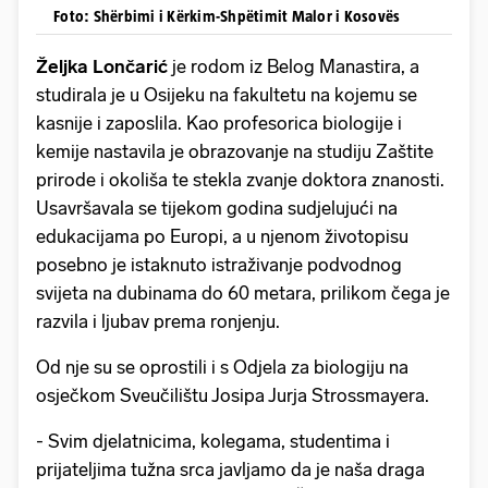
Foto: Shërbimi i Kërkim-Shpëtimit Malor i Kosovës
Željka Lončarić
je rodom iz Belog Manastira, a
studirala je u Osijeku na fakultetu na kojemu se
kasnije i zaposlila. Kao profesorica biologije i
kemije nastavila je obrazovanje na studiju Zaštite
prirode i okoliša te stekla zvanje doktora znanosti.
Usavršavala se tijekom godina sudjelujući na
edukacijama po Europi, a u njenom životopisu
posebno je istaknuto istraživanje podvodnog
svijeta na dubinama do 60 metara, prilikom čega je
razvila i ljubav prema ronjenju.
Od nje su se oprostili i s Odjela za biologiju na
osječkom Sveučilištu Josipa Jurja Strossmayera.
- Svim djelatnicima, kolegama, studentima i
prijateljima tužna srca javljamo da je naša draga