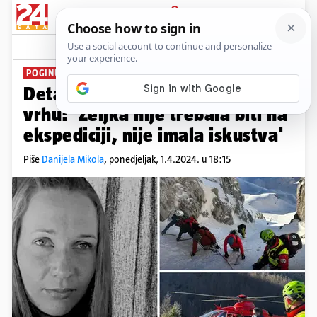
PRIJAVA
News
Komentari
82
POGINULA PLANINARKA IZ OSIJEKA
Detalji tragedije na Jezerskom
vrhu: 'Željka nije trebala biti na
ekspediciji, nije imala iskustva'
Piše
Danijela Mikola
,
ponedjeljak, 1.4.2024. u 18:15