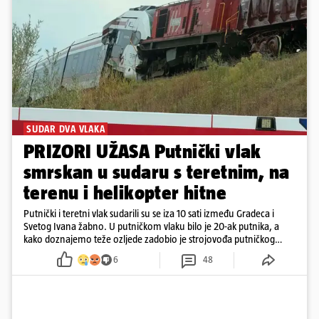
SUDAR DVA VLAKA
PRIZORI UŽASA Putnički vlak
smrskan u sudaru s teretnim, na
terenu i helikopter hitne
Putnički i teretni vlak sudarili su se iza 10 sati između Gradeca i
Svetog Ivana žabno. U putničkom vlaku bilo je 20-ak putnika, a
kako doznajemo teže ozljede zadobio je strojovođa putničkog
vlaka. Zatvoren je promet, a fotoreporteri Prigorskog objavili su
6
48
prve snimke s mjesta sudara