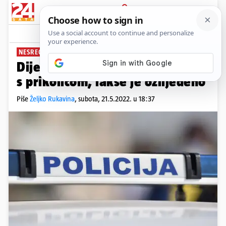
PRIJAVA
News
Komentari
2
NESREĆA KOD KOPRIVNICE
Dijete (8) na biciklu se sudarilo
s prikolicom, lakše je ozlijeđeno
Piše
Željko Rukavina
,
subota, 21.5.2022. u 18:37