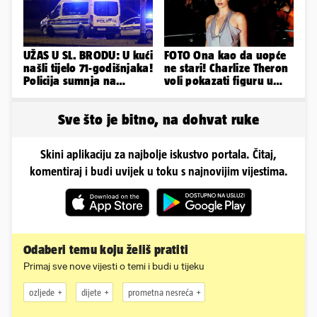
UŽAS U SL. BRODU: U kući
FOTO Ona kao da uopće
našli tijelo 71-godišnjaka!
ne stari! Charlize Theron
Policija sumnja na
voli pokazati figuru u
nasilnu smrt
golišavim izdanjima...
Sve što je bitno, na dohvat ruke
Skini aplikaciju za najbolje iskustvo portala. Čitaj,
komentiraj i budi uvijek u toku s najnovijim vijestima.
Odaberi temu koju želiš pratiti
Primaj sve nove vijesti o temi i budi u tijeku
ozljede
dijete
prometna nesreća