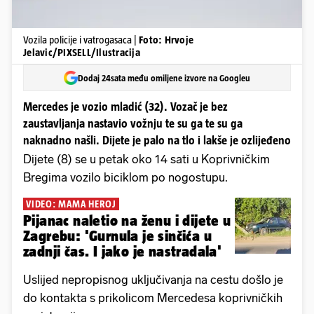
Vozila policije i vatrogasaca |
Foto: Hrvoje
Jelavic/PIXSELL/Ilustracija
Dodaj 24sata među omiljene izvore na Googleu
Mercedes je vozio mladić (32). Vozač je bez
zaustavljanja nastavio vožnju te su ga te su ga
naknadno našli. Dijete je palo na tlo i lakše je ozlijeđeno
Dijete (8) se u petak oko 14 sati u Koprivničkim
Bregima vozilo biciklom po nogostupu.
VIDEO: MAMA HEROJ
Pijanac naletio na ženu i dijete u
Zagrebu: 'Gurnula je sinčića u
zadnji čas. I jako je nastradala'
Uslijed nepropisnog uključivanja na cestu došlo je
do kontakta s prikolicom Mercedesa koprivničkih