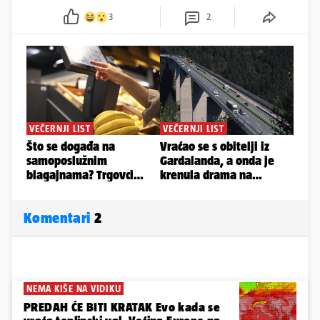
3
2
Komentari
2
NEMA KIŠE NA VIDIKU
PREDAH ĆE BITI KRATAK Evo kada se