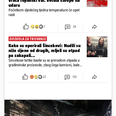
vraća toplinski val. Većina Europe na
udaru
Početkom sljedećeg tjedna temperature će opet
rasti
7
28
DOZVOLA ZA TROVANJE
Kako su operirali Šincekovi: Nudili su
niže cijene od drugih, mljeli su otpad
pa zakapali...
Šincekove tvrtke bavile su se preradom otpada u
građevinske proizvode, zbog čega kamioni, bale
plastike i samljeveni materijal dugo nisu izazivali
sumnju
22
135