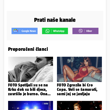
Prati naše kanale
Preporučeni članci
FOTO Spetljali su se na
FOTO Zgrozila bi Cro
Krku dok su bili djeca,
Copa. Voli se šamarati,
završilo je burno. Ona
sami joj se javljaju
sad želi 50 milijuna eura