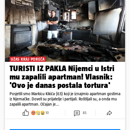
UŽAS KRAJ POREČA
TURISTI IZ PAKLA Nijemci u Istri
mu zapalili apartman! Vlasnik:
'Ovo je danas postala tortura'
Posjetili smo Markicu Kikića (63) koji je iznajmio apartman gostima
iz Njemačke. Doveli su prijatelje i partijali. Roštiljali su, a onda mu
zapalili apartman. Očajan je...
10
85