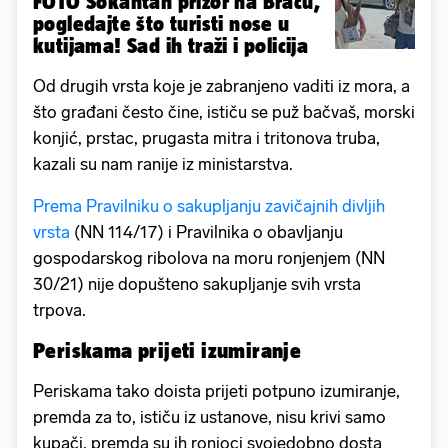
FOTO Šokantan prizor na Braču,
pogledajte što turisti nose u
kutijama! Sad ih traži i policija
Od drugih vrsta koje je zabranjeno vaditi iz mora, a
što građani često čine, ističu se puž bačvaš, morski
konjić, prstac, prugasta mitra i tritonova truba,
kazali su nam ranije iz ministarstva.
Prema Pravilniku o sakupljanju zavičajnih divljih
vrsta
(NN 114/17) i Pravilnika o obavljanju
gospodarskog ribolova na moru ronjenjem (NN
30/21) nije dopušteno sakupljanje svih vrsta
trpova.
Periskama prijeti izumiranje
Periskama tako doista prijeti potpuno izumiranje,
premda za to, ističu iz ustanove, nisu krivi samo
kupači, premda su ih ronioci svojedobno dosta