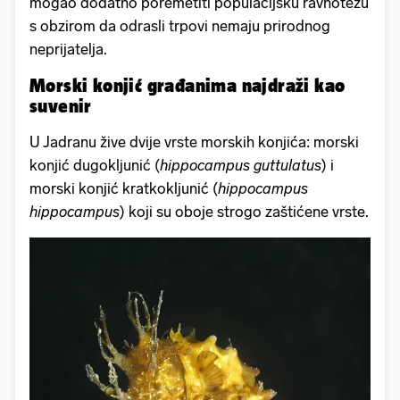
mogao dodatno poremetiti populacijsku ravnotežu
s obzirom da odrasli trpovi nemaju prirodnog
neprijatelja.
Morski konjić građanima najdraži kao
suvenir
U Jadranu žive dvije vrste morskih konjića: morski
konjić dugokljunić (
hippocampus guttulatus
) i
morski konjić kratkokljunić (
hippocampus
hippocampus
) koji su oboje strogo zaštićene vrste.