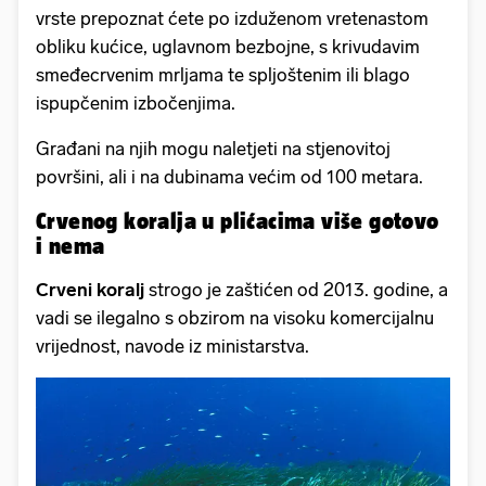
vrste prepoznat ćete po izduženom vretenastom
obliku kućice, uglavnom bezbojne, s krivudavim
smeđecrvenim mrljama te spljoštenim ili blago
ispupčenim izbočenjima.
Građani na njih mogu naletjeti na stjenovitoj
površini, ali i na dubinama većim od 100 metara.
Crvenog koralja u plićacima više gotovo
i nema
Crveni koralj
strogo je zaštićen od 2013. godine, a
vadi se ilegalno s obzirom na visoku komercijalnu
vrijednost, navode iz ministarstva.