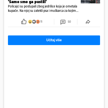
'Samo smo ga pustili'
Policajci su postupali zbog jedrilice koja je ometala
kupače. Na njoj su zatekli psa i muškarca za kojim
se od ranije trage. Muškarac je pružao otpor te su
ga uhitili, a psa je preuzeo komunalni redar
11
50
Učitaj više