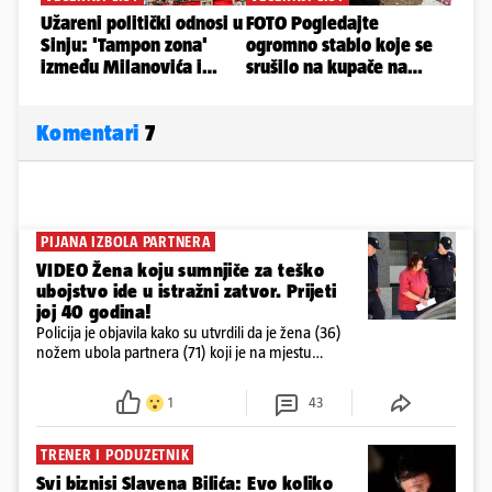
Komentari
7
PIJANA IZBOLA PARTNERA
VIDEO Žena koju sumnjiče za teško
ubojstvo ide u istražni zatvor. Prijeti
joj 40 godina!
Policija je objavila kako su utvrdili da je žena (36)
nožem ubola partnera (71) koji je na mjestu
preminuo. Imala je 2,03 promila. U nedjelju su je
ispitali i poslali u istražni zatvor
1
43
TRENER I PODUZETNIK
Svi biznisi Slavena Bilića: Evo koliko