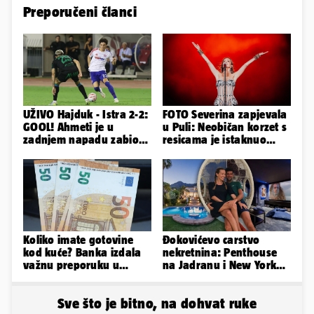
Preporučeni članci
UŽIVO Hajduk - Istra 2-2:
FOTO Severina zapjevala
GOOL! Ahmeti je u
u Puli: Neobičan korzet s
zadnjem napadu zabio
resicama je istaknuo
za vrijedan bod Puležana
njezine vitke noge...
Koliko imate gotovine
Đokovićevo carstvo
kod kuće? Banka izdala
nekretnina: Penthouse
važnu preporuku u
na Jadranu i New Yorku,
slučaju rata
španjolska vila, hoteli...
Sve što je bitno, na dohvat ruke