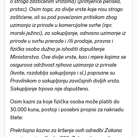
o strogo zaštićenim vrstama) (primjerice periska,
prstac). Osim toga, za divlje vrste koje nisu strogo
zaštićene, ali su pod povećanim pritiskom zbog
uzimanja iz prirode u komercijalne svrhe (npr.
morski ježinci), za sakupljanje, odnosno uzimanje iz
prirode u svrhu prerade i /ili prodaje, pravna i
fizička osoba dužna je ishoditi dopuštenje
Ministarstva. Ove divlje vrste, kao i mjere kojima se
osigurava održivost njihova uzimanja iz prirode
(kvote, razdoblja sakupljanja i sl.) popisane su
Pravilnikom o sakupljanju zavičajnih divljih vrsta.
Sakupljanje trpova nije dopušteno.
Osim kazni za koje fizička osoba može platiti do
30.000 kuna, postoji i posebni propisi za naknadu
štete:
Prekršajna kazna za kršenje ovih odredbi Zakona