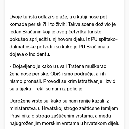
Dvoje turista odlazi s plaže, a u kutiji nose pet
komada periski?! I to živih! Takva scene doživio je
jedan Bračanin koji je ovog četvrtka turiste
pokušao spriječiti u njihovom djelu. Iz PU splitsko-
dalmatinske potvrdili su kako je PU Brač imala
dojava o incidentu.
- Dojavljeno je kako u uvali Trstena muškarac i
žena nose periske. Obišli smo područje, ali ih
nismo pronašli. Provodi se krim istraživanje i izvidi
su u tijeku - rekli su nam iz policije.
Ugrožene vrste su, kako su nam ranije kazali iz
ministarstva, u Hrvatskoj strogo zaštićene temljem
Pravilnika o strogo zaštićenim vrstama, a među
najugroženijim morskim vrstama u hrvatskom dijelu