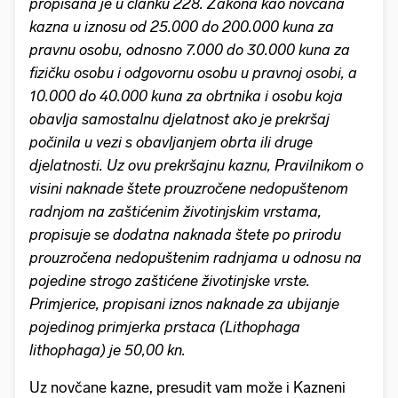
propisana je u članku 228. Zakona kao novčana
kazna u iznosu od 25.000 do 200.000 kuna za
pravnu osobu, odnosno 7.000 do 30.000 kuna za
fizičku osobu i odgovornu osobu u pravnoj osobi, a
10.000 do 40.000 kuna za obrtnika i osobu koja
obavlja samostalnu djelatnost ako je prekršaj
počinila u vezi s obavljanjem obrta ili druge
djelatnosti. Uz ovu prekršajnu kaznu, Pravilnikom o
visini naknade štete prouzročene nedopuštenom
radnjom na zaštićenim životinjskim vrstama,
propisuje se dodatna naknada štete po prirodu
prouzročena nedopuštenim radnjama u odnosu na
pojedine strogo zaštićene životinjske vrste.
Primjerice, propisani iznos naknade za ubijanje
pojedinog primjerka prstaca (Lithophaga
lithophaga) je 50,00 kn.
Uz novčane kazne, presudit vam može i Kazneni