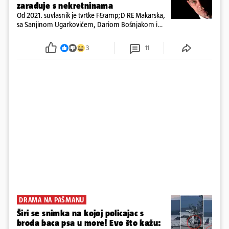
zarađuje s nekretninama
Od 2021. suvlasnik je tvrtke F&amp;D RE Makarska,
sa Sanjinom Ugarkovićem, Dariom Bošnjakom i
Dobrislavom Hrkaćem. Tvrtka je registrirana za
poslovanje nekretninama, a od osnutka nema
3
11
zaposlenih
DRAMA NA PAŠMANU
Širi se snimka na kojoj policajac s
broda baca psa u more! Evo što kažu: