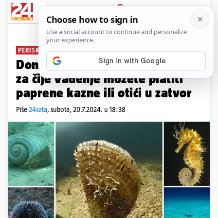
PRIJAVA
News
Komentari
7
PERISKE, TRPOVI, PRSTACI...
Donosimo popis morskih vrsta
za čije vađenje možete platiti
paprene kazne ili otići u zatvor
Piše
24sata
,
subota, 20.7.2024. u 18:38