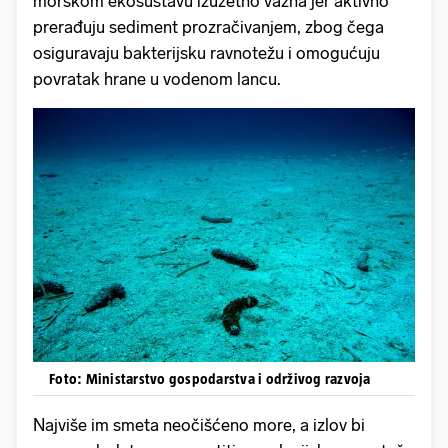
morskom ekosustavu izuzetno važna jer aktivno
prerađuju sediment prozračivanjem, zbog čega
osiguravaju bakterijsku ravnotežu i omogućuju
povratak hrane u vodenom lancu.
Foto: Ministarstvo gospodarstva i održivog razvoja
Najviše im smeta neočišćeno more, a izlov bi