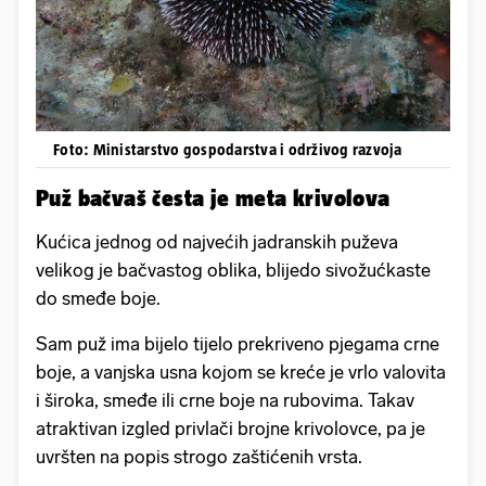
Foto: Ministarstvo gospodarstva i održivog razvoja
Puž bačvaš česta je meta krivolova
Kućica jednog od najvećih jadranskih puževa
velikog je bačvastog oblika, blijedo sivožućkaste
do smeđe boje.
Sam puž ima bijelo tijelo prekriveno pjegama crne
boje, a vanjska usna kojom se kreće je vrlo valovita
i široka, smeđe ili crne boje na rubovima. Takav
atraktivan izgled privlači brojne krivolovce, pa je
uvršten na popis strogo zaštićenih vrsta.