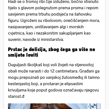
Radi se o tromoj ribi čije izduženo, bočno stisnuto
tijelo s glavom polegnutom prema prsima i repom
savijenim prema trbuhu podsjeća na šahovsku
figuru. Ugroženi su ribolovom, onečišćenjem mora,
nasipavanjem, uništavanjem algi i morskih
cvjetnica, kao i nezakonitim sakupljanjem kao
suvenir, navode iz ministarstva.
Prstac je delicija, zbog čega ga više ne
smijete loviti
Duguljasti školjkaš koji voli živjeti na stjenovitoj
obali može narasti i do 12 centimetara. Građani ga
mogu prepoznati po vanjskoj žutosmeđoj ili tamno
kestenjastoj boji, a prošaran je elipsastim
krivuljama koje poput godova označavaju njegovu
starost.đ