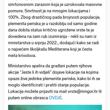
smrtonosnom zarazom koja je uzrokovala masovne
pomore. Smrtnost je na mnogim lokacijama i
100%. Zbog drastičnog pada brojnosti populacije,
plemenita periska je u razdoblju od samo godine
dana dobila status kritično ugrožene vrste te je
dovedena na sam rub izumiranja - rekli su nam iz
ministarstva u srpnju 2022., dodajući kako se radi
o najvećem školjkašu Mediterana koji je česta
meta krivolova.
Ministarstvo apelira da građani putem njihove
akcije "Jeste li ih vidjeli" dojave lokacije na kojima
opaze žive jedinke plemenite periske, kako bi ih se
moglo identificirati i pratiti stanje populacije.
Lokacije možete prijaviti na mail
vrste@mingor.hr
ili
putem online obrasca
OVDJE
.