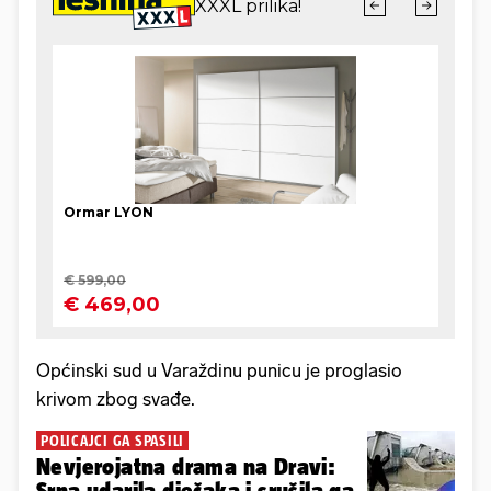
Općinski sud u Varaždinu punicu je proglasio
krivom zbog svađe.
POLICAJCI GA SPASILI
Nevjerojatna drama na Dravi:
Srna udarila dječaka i srušila ga