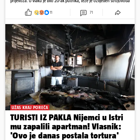
prijevoza. U vlaku je bilo 20-ak putnika, teže je ozlijeđen strojovođa
11
71
UŽAS KRAJ POREČA
TURISTI IZ PAKLA Nijemci u Istri
mu zapalili apartman! Vlasnik:
'Ovo je danas postala tortura'