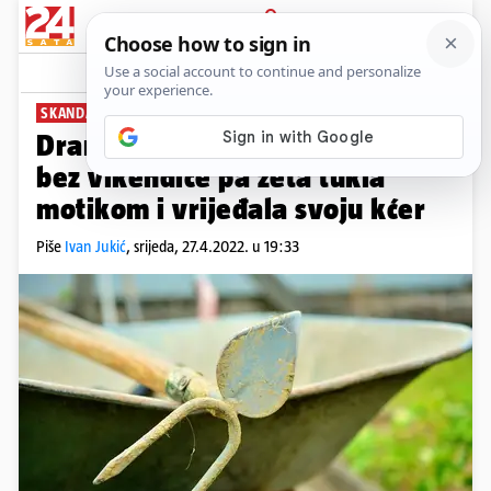
PRIJAVA
News
Komentari
18
SKANDAL ZBOG IMOVINE
Drama kod Ludbrega: Ostala
bez vikendice pa zeta tukla
motikom i vrijeđala svoju kćer
Piše
Ivan Jukić
,
srijeda, 27.4.2022. u 19:33