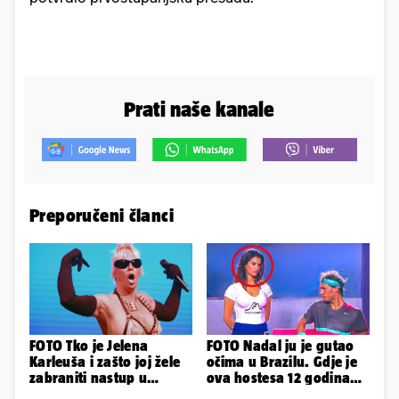
Prati naše kanale
Preporučeni članci
FOTO Tko je Jelena
FOTO Nadal ju je gutao
Karleuša i zašto joj žele
očima u Brazilu. Gdje je
zabraniti nastup u
ova hostesa 12 godina
Vodicama? Evo što je
poslije i kako izgleda?