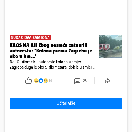
SUDAR DVA KAMIONA
KAOS NA A1! Zbog nesreće zatvorili
autocestu: 'Kolona prema Zagrebu je
oko 9 km...'
Na 10. kilometru autoceste kolona u smjeru
Zagreba duga je oko 9 kilometara, dok je u smjeru
mora kolona duga oko tri kilometra
14
23
Učitaj više