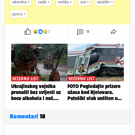
vikendica
svađa
motika
sud
varaždin
punica
7
18
Komentari
18