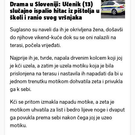
Drama u Sloveniji: Učenik (13)
slučajno ispalio hitac iz pištolja u
školi i ranio svog vršnjaka
Suglasno su naveli da ih je okrivljena žena, došavši
do njihove vikend-kuće dok su se oni nalazili na
terasi, počela vrijeđati.
Najprije ih je, tvrde, napala drvenim kolcem koji joj
je kći uzela, a zatim je uzela motiku koja je bila
prislonjena na terasu i nastavila ih napadati da bi u
jednom trenutku motikom dohvatila zeta i privukla
ga k sebi.
Kći se pritom izmakla napadu motike, a zeta je
motikom uhvatila za list i bedro lijeve noge i dvaput
ga povukla prema sebi nakon čega joj je uzeo
motiku.