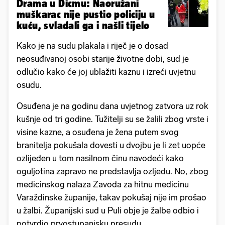
Drama u Dicmu: Naoružani
muškarac nije pustio policiju u
kuću, svladali ga i našli tijelo
Kako je na sudu plakala i riječ je o dosad
neosuđivanoj osobi starije životne dobi, sud je
odlučio kako će joj ublažiti kaznu i izreći uvjetnu
osudu.
Osuđena je na godinu dana uvjetnog zatvora uz rok
kušnje od tri godine. Tužitelji su se žalili zbog vrste i
visine kazne, a osuđena je žena putem svog
branitelja pokušala dovesti u dvojbu je li zet uopće
ozlijeđen u tom nasilnom činu navodeći kako
oguljotina zapravo ne predstavlja ozljedu. No, zbog
medicinskog nalaza Zavoda za hitnu medicinu
Varaždinske županije, takav pokušaj nije im prošao
u žalbi. Županijski sud u Puli obje je žalbe odbio i
potvrdio prvostupanjsku presudu.