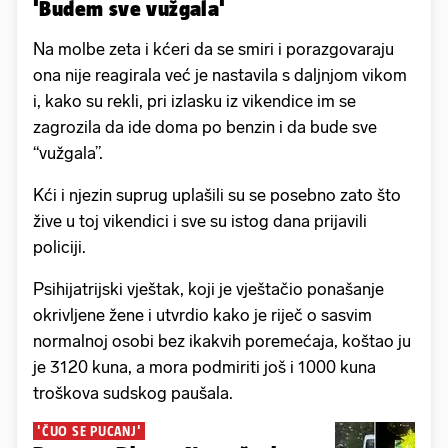
'Budem sve vužgala'
Na molbe zeta i kćeri da se smiri i porazgovaraju
ona nije reagirala već je nastavila s daljnjom vikom
i, kako su rekli, pri izlasku iz vikendice im se
zagrozila da ide doma po benzin i da bude sve
“vužgala”.
Kći i njezin suprug uplašili su se posebno zato što
žive u toj vikendici i sve su istog dana prijavili
policiji.
Psihijatrijski vještak, koji je vještačio ponašanje
okrivljene žene i utvrdio kako je riječ o sasvim
normalnoj osobi bez ikakvih poremećaja, koštao ju
je 3120 kuna, a mora podmiriti još i 1000 kuna
troškova sudskog paušala.
'ČUO SE PUCANJ'