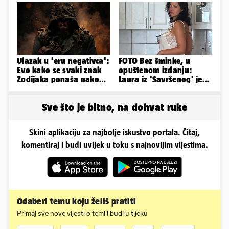
govorila...
Ulazak u 'eru negativca':
FOTO Bez šminke, u
Evo kako se svaki znak
opuštenom izdanju:
Zodijaka ponaša nakon
Laura iz 'Savršenog' je
prekida veze
objavila fotke sa svog
odmora
Sve što je bitno, na dohvat ruke
Skini aplikaciju za najbolje iskustvo portala. Čitaj,
komentiraj i budi uvijek u toku s najnovijim vijestima.
Odaberi temu koju želiš pratiti
Primaj sve nove vijesti o temi i budi u tijeku