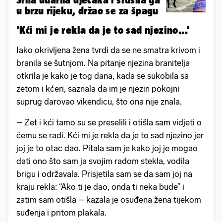
u brzu rijeku, držao se za špagu
'Kći mi je rekla da je to sad njezino...'
Iako okrivljena žena tvrdi da se ne smatra krivom i
branila se šutnjom. Na pitanje njezina branitelja
otkrila je kako je tog dana, kada se sukobila sa
zetom i kćeri, saznala da im je njezin pokojni
suprug darovao vikendicu, što ona nije znala.
– Zet i kći tamo su se preselili i otišla sam vidjeti o
čemu se radi. Kći mi je rekla da je to sad njezino jer
joj je to otac dao. Pitala sam je kako joj je mogao
dati ono što sam ja svojim radom stekla, vodila
brigu i održavala. Prisjetila sam se da sam joj na
kraju rekla: “Ako ti je dao, onda ti neka bude” i
zatim sam otišla – kazala je osuđena žena tijekom
suđenja i pritom plakala.