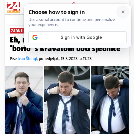
PRIJAVA
News
Komentari
1
ZADNJI TREN
Eh, muko moja: Butković se
'borio' s kravatom uoči sjednice
Piše
Ivan Štengl
,
ponedjeljak, 13.3.2023. u 11:23