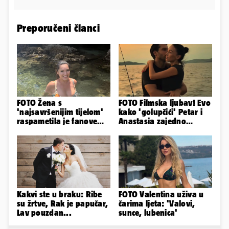
Preporučeni članci
FOTO Žena s
FOTO Filmska ljubav! Evo
'najsavršenijim tijelom'
kako 'golupčići' Petar i
raspametila je fanove
Anastasia zajedno
zaigranim fotkama iz
provode ljetne dane
plićaka
Kakvi ste u braku: Ribe
FOTO Valentina uživa u
su žrtve, Rak je papučar,
čarima ljeta: 'Valovi,
Lav pouzdan...
sunce, lubenica'