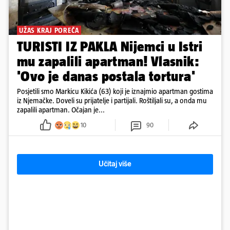
UŽAS KRAJ POREČA
TURISTI IZ PAKLA Nijemci u Istri
mu zapalili apartman! Vlasnik:
'Ovo je danas postala tortura'
Posjetili smo Markicu Kikića (63) koji je iznajmio apartman gostima
iz Njemačke. Doveli su prijatelje i partijali. Roštiljali su, a onda mu
zapalili apartman. Očajan je...
10
90
Učitaj više