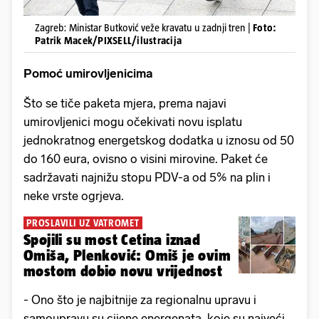
Zagreb: Ministar Butković veže kravatu u zadnji tren |
Foto:
Patrik Macek/PIXSELL/ilustracija
Pomoć umirovljenicima
Što se tiče paketa mjera, prema najavi
umirovljenici mogu očekivati novu isplatu
jednokratnog energetskog dodatka u iznosu od 50
do 160 eura, ovisno o visini mirovine. Paket će
sadržavati najnižu stopu PDV-a od 5% na plin i
neke vrste ogrjeva.
PROSLAVILI UZ VATROMET
Spojili su most Cetina iznad
Omiša, Plenković: Omiš je ovim
mostom dobio novu vrijednost
- Ono što je najbitnije za regionalnu upravu i
samoupravu su cijene energenata, koje su najveći