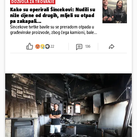
DOZVOLA ZA TROVANJE
Kako su operirali Šincekovi: Nudili su
niže cijene od drugih, mljeli su otpad
pa zakapali...
Šincekove tvrtke bavile su se preradom otpada u
građevinske proizvode, zbog čega kamioni, bale
plastike i samljeveni materijal dugo nisu izazivali
sumnju
22
136