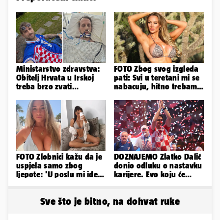
Ministarstvo zdravstva:
FOTO Zbog svog izgleda
Obitelj Hrvata u Irskoj
pati: Svi u teretani mi se
treba brzo zvati
nabacuju, hitno trebam
veleposlanstvo. Pomoći
tjelohranitelja!
ćemo
FOTO Zlobnici kažu da je
DOZNAJEMO Zlatko Dalić
uspjela samo zbog
donio odluku o nastavku
ljepote: 'U poslu mi ide
karijere. Evo koju će
jer imam strategiju'
reprezentaciju preuzeti!
Sve što je bitno, na dohvat ruke