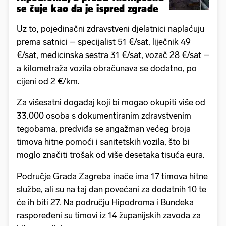
se čuje kao da je ispred zgrade
Uz to, pojedinačni zdravstveni djelatnici naplaćuju
prema satnici – specijalist 51 €/sat, liječnik 49
€/sat, medicinska sestra 31 €/sat, vozač 28 €/sat –
a kilometraža vozila obračunava se dodatno, po
cijeni od 2 €/km.
Za višesatni događaj koji bi mogao okupiti više od
33.000 osoba s dokumentiranim zdravstvenim
tegobama, predviđa se angažman većeg broja
timova hitne pomoći i sanitetskih vozila, što bi
moglo značiti trošak od više desetaka tisuća eura.
Područje Grada Zagreba inače ima 17 timova hitne
službe, ali su na taj dan povećani za dodatnih 10 te
će ih biti 27. Na području Hipodroma i Bundeka
raspoređeni su timovi iz 14 županijskih zavoda za