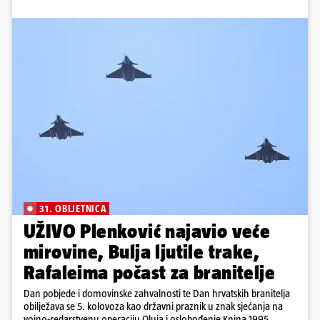
31. OBLJETNICA
UŽIVO Plenković najavio veće
mirovine, Bulja ljutile trake,
Rafaleima počast za branitelje
Dan pobjede i domovinske zahvalnosti te Dan hrvatskih branitelja
obilježava se 5. kolovoza kao državni praznik u znak sjećanja na
vojno-redarstvenu operaciju Oluja i oslobođenje Knina 1995.