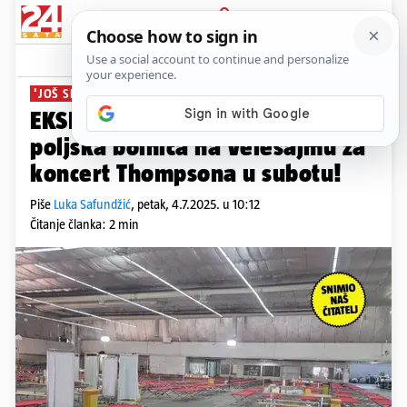
PRIJAVA
News
Komentari
66
'JOŠ SE DOVRŠAVA'
EKSKLUZIVNO Evo kako izgleda
poljska bolnica na Velesajmu za
koncert Thompsona u subotu!
Piše
Luka Safundžić
,
petak, 4.7.2025. u 10:12
Čitanje članka: 2 min