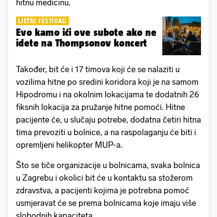
hitnu medicinu.
LJETNI FESTIVALI
Evo kamo ići ove subote ako ne
idete na Thompsonov koncert
Također, bit će i 17 timova koji će se nalaziti u
vozilima hitne po sredini koridora koji je na samom
Hipodromu i na okolnim lokacijama te dodatnih 26
fiksnih lokacija za pružanje hitne pomoći. Hitne
pacijente će, u slučaju potrebe, dodatna četiri hitna
tima prevoziti u bolnice, a na raspolaganju će biti i
opremljeni helikopter MUP-a.
Što se tiče organizacije u bolnicama, svaka bolnica
u Zagrebu i okolici bit će u kontaktu sa stožerom
zdravstva, a pacijenti kojima je potrebna pomoć
usmjeravat će se prema bolnicama koje imaju više
slobodnih kapaciteta.