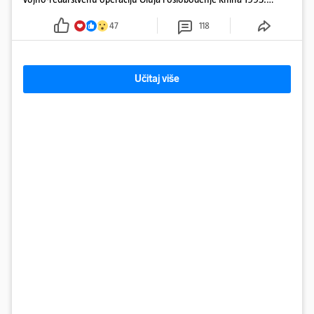
godine
47
118
Učitaj više