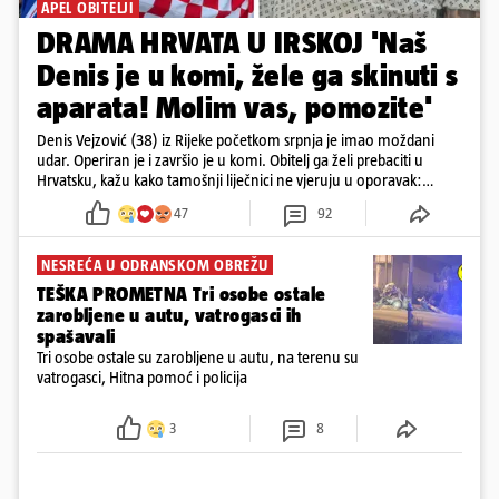
APEL OBITELJI
DRAMA HRVATA U IRSKOJ 'Naš
Denis je u komi, žele ga skinuti s
aparata! Molim vas, pomozite'
Denis Vejzović (38) iz Rijeke početkom srpnja je imao moždani
udar. Operiran je i završio je u komi. Obitelj ga želi prebaciti u
Hrvatsku, kažu kako tamošnji liječnici ne vjeruju u oporavak:
'Imamo 72 sata'
47
92
NESREĆA U ODRANSKOM OBREŽU
TEŠKA PROMETNA Tri osobe ostale
zarobljene u autu, vatrogasci ih
spašavali
Tri osobe ostale su zarobljene u autu, na terenu su
vatrogasci, Hitna pomoć i policija
3
8