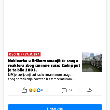
OVO JE PRVA MJERA
Nuklearka u Krškom smanjit će snagu
reaktora zbog iznimne suše: Zadnji put
je to bilo 2003.
NEK je posljednji put radio smanjenom snagom
zbog ograničenja povezanih s temperaturom i
protokom rijeke Save 2003. godine, kada je
smanjenje snage bilo potrebno više od 90 dana.
8
59
Učitaj više