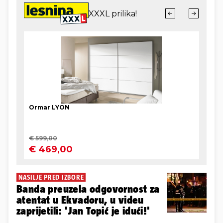
NASILJE PRED IZBORE
Banda preuzela odgovornost za
atentat u Ekvadoru, u videu
zaprijetili: 'Jan Topić je idući!'