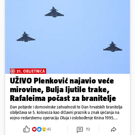
31. OBLJETNICA
UŽIVO Plenković najavio veće
mirovine, Bulja ljutile trake,
Rafaleima počast za branitelje
Dan pobjede i domovinske zahvalnosti te Dan hrvatskih branitelja
obilježava se 5. kolovoza kao državni praznik u znak sjećanja na
vojno-redarstvenu operaciju Oluja i oslobođenje Knina 1995.
godine
45
112