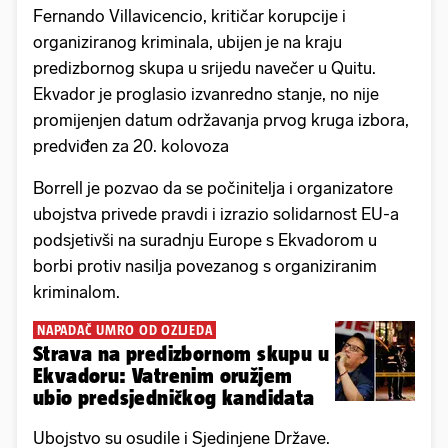
Fernando Villavicencio, kritičar korupcije i
organiziranog kriminala, ubijen je na kraju
predizbornog skupa u srijedu navečer u Quitu.
Ekvador je proglasio izvanredno stanje, no nije
promijenjen datum održavanja prvog kruga izbora,
predviđen za 20. kolovoza
Borrell je pozvao da se počinitelja i organizatore
ubojstva privede pravdi i izrazio solidarnost EU-a
podsjetivši na suradnju Europe s Ekvadorom u
borbi protiv nasilja povezanog s organiziranim
kriminalom.
NAPADAČ UMRO OD OZLJEDA
Strava na predizbornom skupu u
Ekvadoru: Vatrenim oružjem
ubio predsjedničkog kandidata
Ubojstvo su osudile i Sjedinjene Države.