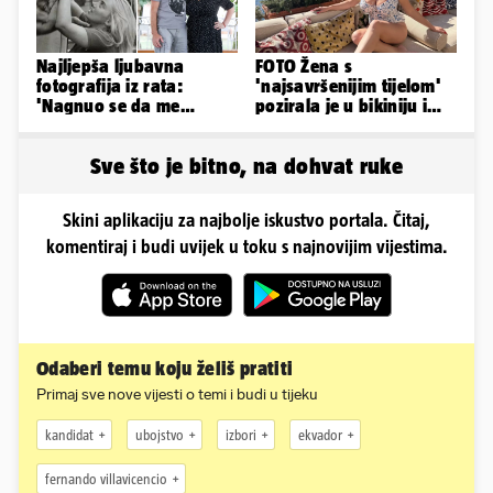
Najljepša ljubavna
FOTO Žena s
fotografija iz rata:
'najsavršenijim tijelom'
'Nagnuo se da me
pozirala je u bikiniju i
poljubi, nisam ni znala
pokazala svoje bujne
hoće li se vratiti'
obline...
Sve što je bitno, na dohvat ruke
Skini aplikaciju za najbolje iskustvo portala. Čitaj,
komentiraj i budi uvijek u toku s najnovijim vijestima.
Odaberi temu koju želiš pratiti
Primaj sve nove vijesti o temi i budi u tijeku
kandidat
ubojstvo
izbori
ekvador
fernando villavicencio