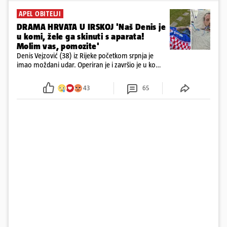
APEL OBITELJI
DRAMA HRVATA U IRSKOJ 'Naš Denis je
u komi, žele ga skinuti s aparata!
Molim vas, pomozite'
Denis Vejzović (38) iz Rijeke početkom srpnja je
imao moždani udar. Operiran je i završio je u komi.
Obitelj ga želi prebaciti u Hrvatsku, kažu kako
tamošnji liječnici ne vjeruju u oporavak: 'Imamo
43
65
72 sata'