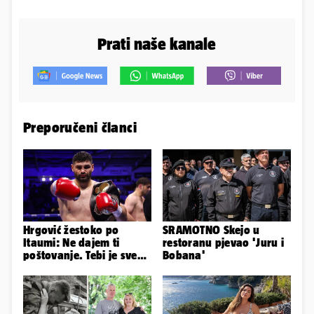
Prati naše kanale
Preporučeni članci
Hrgović žestoko po
SRAMOTNO Skejo u
Itaumi: Ne dajem ti
restoranu pjevao 'Juru i
poštovanje. Tebi je sve
Bobana'
na pladnju, za Hrvata ih
'zaboli'