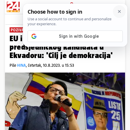
PRIJAVA
News
Komentari
2
POZIVAJU NA ZAŠTITU KANDIDATA
EU i SAD osudili ubojstvo
predsjedničkog kandidata u
Ekvadoru: 'Cilj je demokracija'
Piše
HINA
,
četvrtak, 10.8.2023. u 15:53