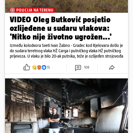
POLICIJA NA TERENU
VIDEO Oleg Butković posjetio
ozlijeđene u sudaru vlakova:
'Nitko nije životno ugrožen...'
Između kolodvora Sveti Ivan Žabno - Gradec kod Bjelovara došlo je
do sudara teretnog vlaka HŽ Carga i putničkog vlaka HŽ putničkog
prijevoza. U vlaku je bilo 20-ak putnika, teže je ozlijeđen strojovođa
15
108