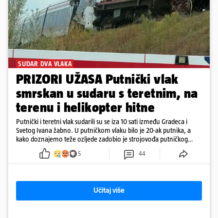
SUDAR DVA VLAKA
PRIZORI UŽASA Putnički vlak
smrskan u sudaru s teretnim, na
terenu i helikopter hitne
Putnički i teretni vlak sudarili su se iza 10 sati između Gradeca i
Svetog Ivana žabno. U putničkom vlaku bilo je 20-ak putnika, a
kako doznajemo teže ozljede zadobio je strojovođa putničkog
vlaka. Zatvoren je promet, a fotoreporteri Prigorskog objavili su
5
44
prve snimke s mjesta sudara
Učitaj više