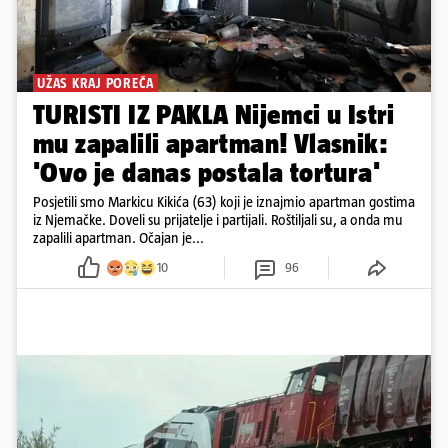
UŽAS KRAJ POREČA
TURISTI IZ PAKLA Nijemci u Istri
mu zapalili apartman! Vlasnik:
'Ovo je danas postala tortura'
Posjetili smo Markicu Kikića (63) koji je iznajmio apartman gostima
iz Njemačke. Doveli su prijatelje i partijali. Roštiljali su, a onda mu
zapalili apartman. Očajan je...
10
96