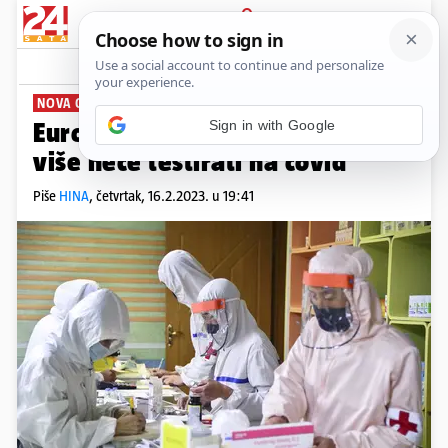
PRIJAVA
News
Komentari
0
NOVA ODLUKA
Europska unija putnike iz Kine
više neće testirati na covid
Piše
HINA
,
četvrtak, 16.2.2023. u 19:41