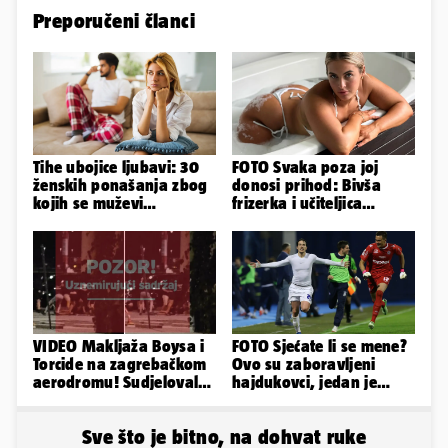
Preporučeni članci
Tihe ubojice ljubavi: 30
FOTO Svaka poza joj
ženskih ponašanja zbog
donosi prihod: Bivša
kojih se muževi
frizerka i učiteljica
emocionalno distanciraju
oblinama je zapalila
Instagram
VIDEO Makljaža Boysa i
FOTO Sjećate li se mene?
Torcide na zagrebačkom
Ovo su zaboravljeni
aerodromu! Sudjelovalo
hajdukovci, jedan je
je čak 50 huligana
napuhao 3,3 promila...
Sve što je bitno, na dohvat ruke