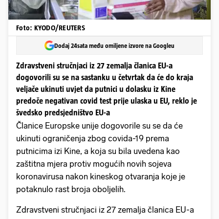
Foto: KYODO/REUTERS
Dodaj 24sata među omiljene izvore na Googleu
Zdravstveni stručnjaci iz 27 zemalja članica EU-a
dogovorili su se na sastanku u četvrtak da će do kraja
veljače ukinuti uvjet da putnici u dolasku iz Kine
predoče negativan covid test prije ulaska u EU, reklo je
švedsko predsjedništvo EU-a
Članice Europske unije dogovorile su se da će
ukinuti ograničenja zbog covida-19 prema
putnicima izi Kine, a koja su bila uvedena kao
zaštitna mjera protiv mogućih novih sojeva
koronavirusa nakon kineskog otvaranja koje je
potaknulo rast broja oboljelih.
Zdravstveni stručnjaci iz 27 zemalja članica EU-a