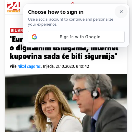
PRIJAVA
News
Komentari
3
BILJANA BORZAN:
'Europski parlament usvojio Akt
o digitalnim uslugama, internet
kupovina sada će biti sigurnija'
Piše
Nikol Zagorac
,
srijeda, 21.10.2020. u 10:42