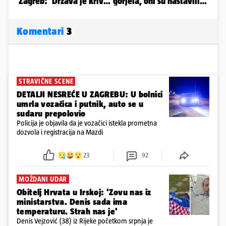
Komentari
3
STRAVIČNE SCENE
DETALJI NESREĆE U ZAGREBU: U bolnici
umrla vozačica i putnik, auto se u
sudaru prepolovio
Policija je objavila da je vozačici istekla prometna
dozvola i registracija na Mazdi
23
92
MOŽDANI UDAR
Obitelj Hrvata u Irskoj: 'Zovu nas iz
ministarstva. Denis sada ima
temperaturu. Strah nas je'
Denis Vejzović (38) iz Rijeke početkom srpnja je