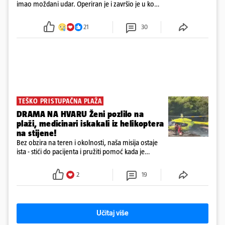
imao moždani udar. Operiran je i završio je u komi.
Obitelj ga želi prebaciti u Hrvatsku, kažu kako
tamošnji liječnici ne vjeruju u oporavak: 'Imamo
21
30
72 sata'
TEŠKO PRISTUPAČNA PLAŽA
DRAMA NA HVARU Ženi pozlilo na
plaži, medicinari iskakali iz helikoptera
na stijene!
Bez obzira na teren i okolnosti, naša misija ostaje
ista - stići do pacijenta i pružiti pomoć kada je
najpotrebnija - objavilo je Ministarstvo zdravstva na
Facebooku
2
19
Učitaj više