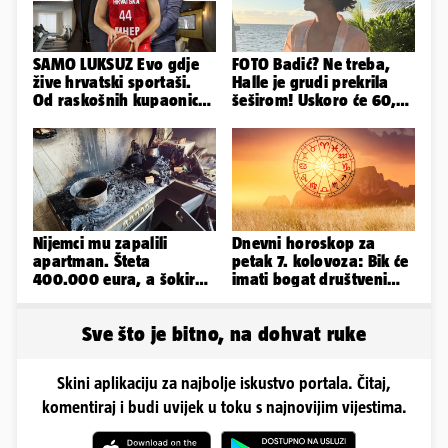
SAMO LUKSUZ Evo gdje
FOTO Badić? Ne treba,
žive hrvatski sportaši.
Halle je grudi prekrila
Od raskošnih kupaonica
šeširom! Uskoro će 60,
pa do privatnog kina
ljetuje u golim izdanjima
Nijemci mu zapalili
Dnevni horoskop za
apartman. Šteta
petak 7. kolovoza: Bik će
400.000 eura, a šokirao
imati bogat društveni
ga mail od Bookinga
život, Rak se žrtvuje
Sve što je bitno, na dohvat ruke
Skini aplikaciju za najbolje iskustvo portala. Čitaj,
komentiraj i budi uvijek u toku s najnovijim vijestima.