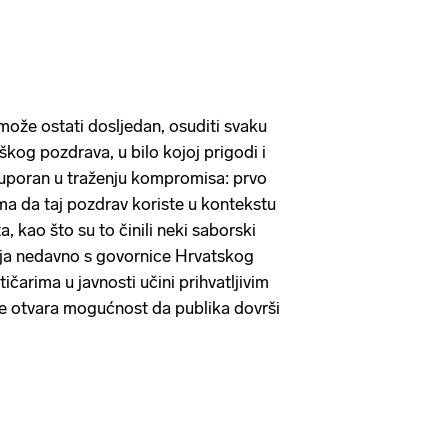
može ostati dosljedan, osuditi svaku
aškog pozdrava, u bilo kojoj prigodi i
e uporan u traženju kompromisa: prvo
a da taj pozdrav koriste u kontekstu
 kao što su to činili neki saborski
lja nedavno s govornice Hrvatskog
tičarima u javnosti učini prihvatljivim
e otvara mogućnost da publika dovrši