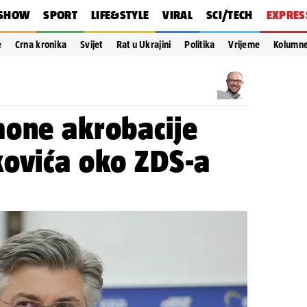
SHOW
SPORT
LIFE&STYLE
VIRAL
SCI/TECH
EXPRES
e
Crna kronika
Svijet
Rat u Ukrajini
Politika
Vrijeme
Kolumn
aone akrobacije
kovića oko ZDS-a