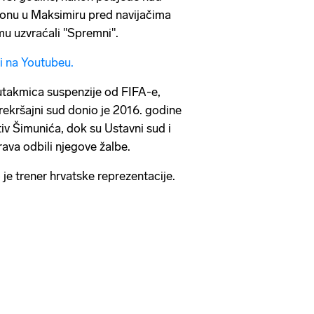
onu u Maksimiru pred navijačima
 mu uzvraćali "Spremni".
zi na Youtubeu.
utakmica suspenzije od FIFA-e,
rekršajni sud donio je 2016. godine
v Šimunića, dok su Ustavni sud i
rava odbili njegove žalbe.
e trener hrvatske reprezentacije.