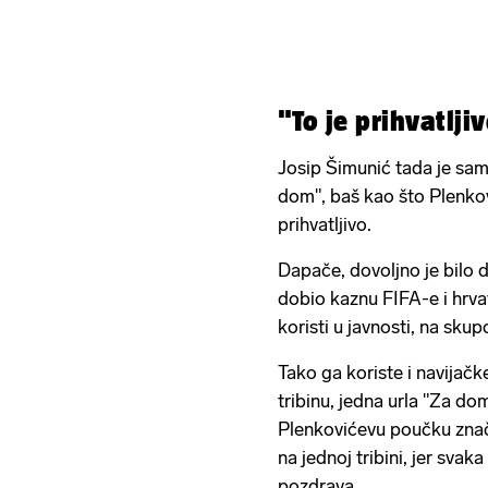
"To je prihvatlji
Josip Šimunić tada je sam
dom", baš kao što Plenkov
prihvatljivo.
Dapače, dovoljno je bilo 
dobio kaznu FIFA-e i hrva
koristi u javnosti, na sku
Tako ga koriste i navijačk
tribinu, jedna urla "Za do
Plenkovićevu poučku značil
na jednoj tribini, jer svak
pozdrava.