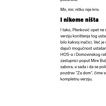
Mir, mir, nitko nije kriv.
I nikome ništa
I tako, Plenković opet ne 
verziju korištenja tog ust
bilo kakvoj inačici. Već j
dajući mogućnost ustašam
HOS-a i Domovinskog rata,
zastupnici poput Mire Bu
sabora, a sada i da se poli
pozdrav "Za dom", čime s
kompletnu verziju.