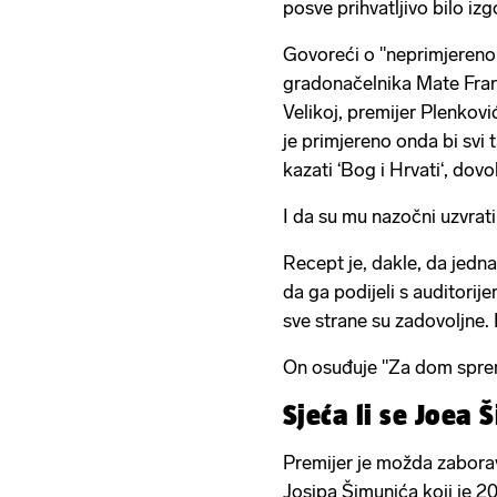
posve prihvatljivo bilo iz
Govoreći o "neprimjeren
gradonačelnika Mate Frank
Velikoj, premijer Plenković
je primjereno onda bi svi 
kazati ‘Bog i Hrvati‘, dovo
I da su mu nazočni uzvrati
Recept je, dakle, da jedn
da ga podijeli s auditorije
sve strane su zadovoljne. 
On osuđuje "Za dom spremn
Sjeća li se Joea 
Premijer je možda zaborav
Josipa Šimunića koji je 2