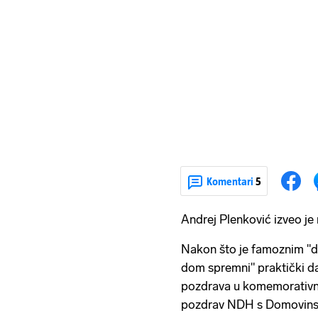
Komentari
5
Andrej Plenković izveo je
Nakon što je famoznim "
dom spremni" praktički da
pozdrava u komemorativne
pozdrav NDH s Domovinski