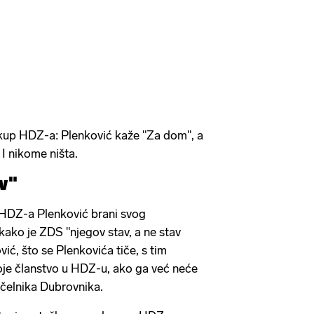
kup HDZ-a: Plenković kaže "Za dom", a
 I nikome ništa.
av"
HDZ-a Plenković brani svog
ako je ZDS "njegov stav, a ne stav
vić, što se Plenkovića tiče, s tim
oje članstvo u HDZ-u, ako ga već neće
čelnika Dubrovnika.