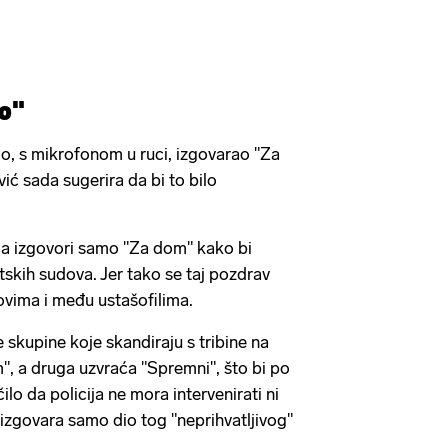
vo"
o, s mikrofonom u ruci, izgovarao "Za
ić sada sugerira da bi to bilo
da izgovori samo "Za dom" kako bi
tskih sudova. Jer tako se taj pozdrav
povima i među ustašofilima.
e skupine koje skandiraju s tribine na
m", a druga uzvraća "Spremni", što bi po
o da policija ne mora intervenirati ni
a izgovara samo dio tog "neprihvatljivog"