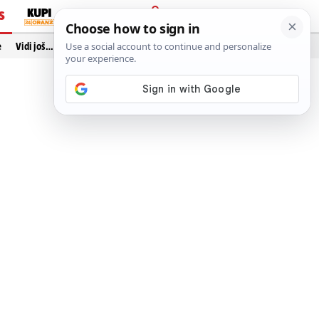
S
PRIJAVA
e
Vidi još…