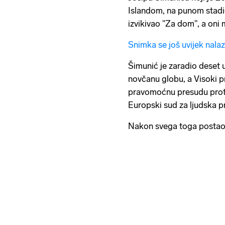
Islandom, na punom stadi
izvikivao "Za dom", a oni
Snimka se još uvijek nala
Šimunić je zaradio deset 
novčanu globu, a Visoki p
pravomoćnu presudu proti
Europski sud za ljudska p
Nakon svega toga postao j