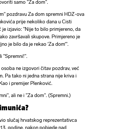
govoriti samo "Za dom".
om" pozdravu Za dom spremni HDZ-ova
ovića prije nekoliko dana u Cisti
 je izjavio: "Nije to bilo primjereno, da
tako završavali skupove. Primjereno je
ljno je bilo da je rekao ‘Za dom‘".
li "Spremni!".
a osoba ne izgovori čitav pozdrav, već
m. Pa tako ni jedna strana nije kriva i
Kao i premijer Plenković.
i", ali ne i "Za dom". (Spremni.)
Šimunića?
io slučaj hrvatskog reprezentativca
013. godine, nakon pobjede nad