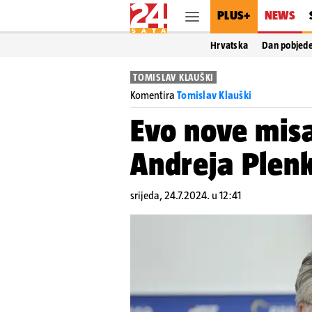
PLUS+
NEWS
Hrvatska
Dan pobjed
TOMISLAV KLAUŠKI
Komentira
Tomislav Klauški
Evo nove mis
Andreja Plen
srijeda, 24.7.2024. u 12:41