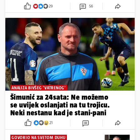
SUIGRAČI SA SP-A 2006.
Luka od Njemačke do Njemačke:
I kad je bio klinac plašili smo ga
se na treninzima 'vatrenih'...
29
56