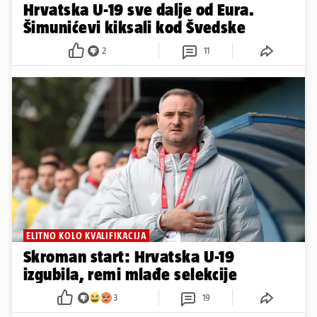
KUSTIĆ ČESTITAO
Pali su Turci, Englezi i Slovenci:
Kakav dan za hrvatski nogomet
4
1
MLADI NOGOMETAŠI
Hrvatska U-19 sve dalje od Eura.
Šimunićevi kiksali kod Švedske