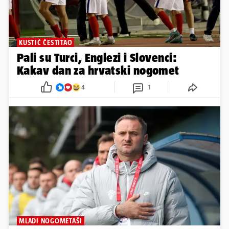
NOVA FUNKCIJA
Šimunić raskinuo s HNS-om, pa
postao novi predsjednik Rudeša
3
4