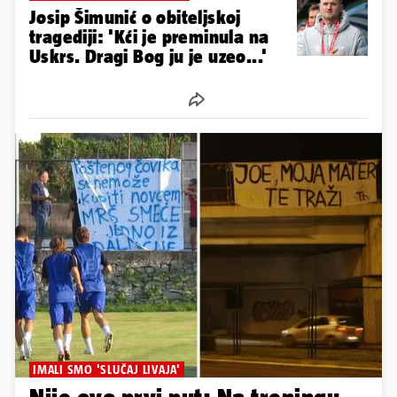
ANALIZA BIVŠEG 'VATRENOG'
Šimunić za 24sata: Ne možemo
se uvijek oslanjati na tu trojicu.
Neki nestanu kad je stani-pani
21
GOVORIO NA SVETOM DUHU
Josip Šimunić o obiteljskoj
tragediji: 'Kći je preminula na
Uskrs. Dragi Bog ju je uzeo...'