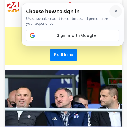
News
Show
Sport
Life&style
Video
Express
PRIJAVA
josip šimunić
Primaj sve nove vijesti o temi i budi u tijeku
Prati temu