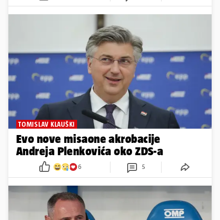
SKANDALOZNO
Srpski medij žestoko se obrušio
na hrvatske sportaše: 'Najveći
srbomrzac bio je na Thompsonu'
12
52