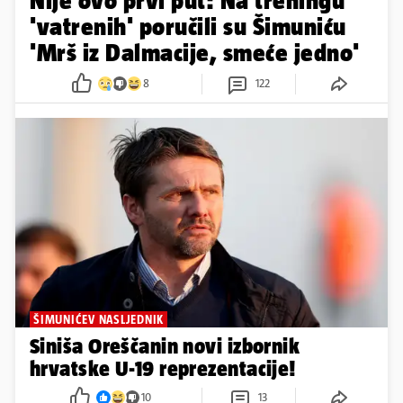
IMALI SMO 'SLUČAJ LIVAJA'
Nije ovo prvi put: Na treningu
'vatrenih' poručili su Šimuniću
'Mrš iz Dalmacije, smeće jedno'
8
122