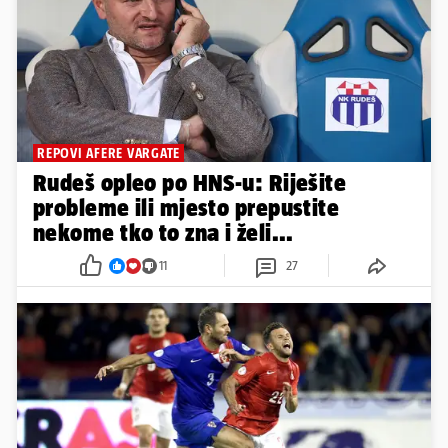
TOMISLAV KLAUŠKI
Evo nove misaone akrobacije
Andreja Plenkovića oko ZDS-a
6
5
REPOVI AFERE VARGATE
Rudeš opleo po HNS-u: Riješite