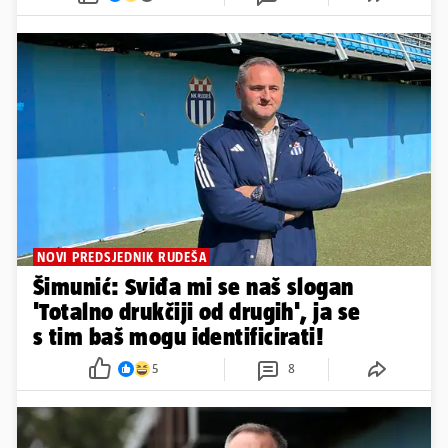
ŠIMUNIĆEV NASLJEDNIK
Siniša Oreščanin novi izbornik
hrvatske U-19 reprezentacije!
10
13