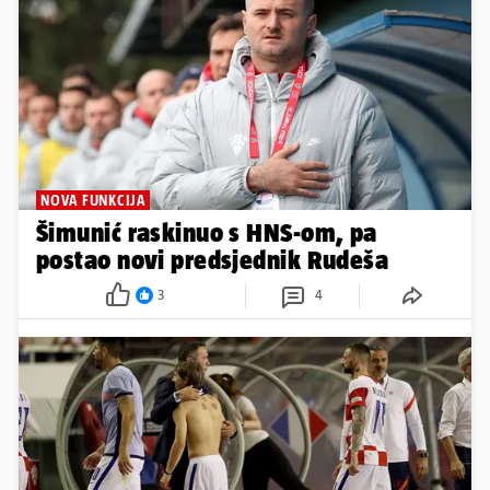
NOVI PREDSJEDNIK RUDEŠA
Šimunić: Sviđa mi se naš slogan
'Totalno drukčiji od drugih', ja se
s tim baš mogu identificirati!
5
8