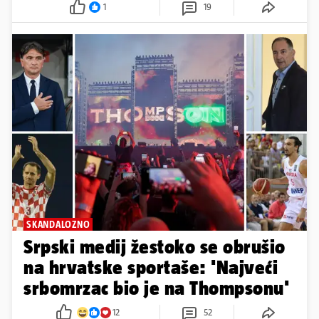
OŠTRO OBRAĆANJE
Rudeš u novom priopćenju: U
HNS-u postoji paralelni sustav!
1
19