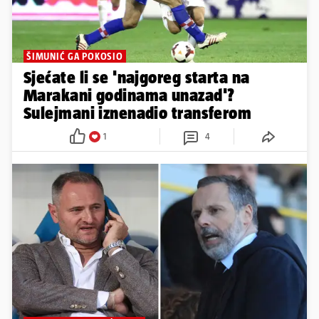
probleme ili mjesto prepustite
nekome tko to zna i želi...
11
27
ŠIMUNIĆ GA POKOSIO
Sjećate li se 'najgoreg starta na
Marakani godinama unazad'?
Sulejmani iznenadio transferom
1
4