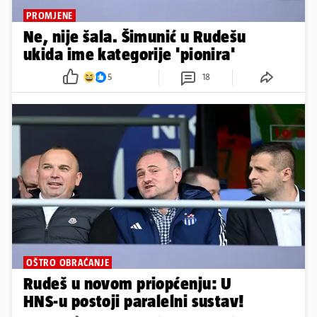
PROMJENE
Ne, nije šala. Šimunić u Rudešu
ukida ime kategorije 'pionira'
5
18