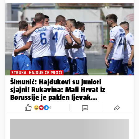
2
11
ELITNO KOLO KVALIFIKACIJA
Skroman start: Hrvatska U-19
izgubila, remi mlađe selekcije
3
19