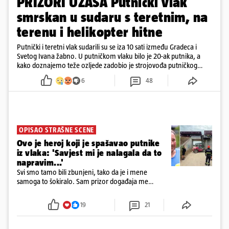
PRIZORI UŽASA Putnički vlak
smrskan u sudaru s teretnim, na
terenu i helikopter hitne
Putnički i teretni vlak sudarili su se iza 10 sati između Gradeca i
Svetog Ivana žabno. U putničkom vlaku bilo je 20-ak putnika, a
kako doznajemo teže ozljede zadobio je strojovođa putničkog
vlaka. Zatvoren je promet, a fotoreporteri Prigorskog objavili su
6
48
prve snimke s mjesta sudara
OPISAO STRAŠNE SCENE
Ovo je heroj koji je spašavao putnike
iz vlaka: 'Savjest mi je nalagala da to
napravim...'
Svi smo tamo bili zbunjeni, tako da je i mene
samoga to šokiralo. Sam prizor događaja me
šokirao kada sam vidio, rekao je Božidar Zrinski
19
21