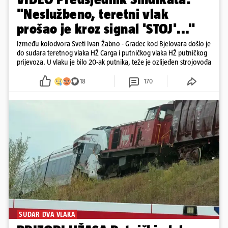
"Neslužbeno, teretni vlak
prošao je kroz signal 'STOJ'..."
Između kolodvora Sveti Ivan Žabno - Gradec kod Bjelovara došlo je
do sudara teretnog vlaka HŽ Carga i putničkog vlaka HŽ putničkog
prijevoza. U vlaku je bilo 20-ak putnika, teže je ozlijeđen strojovođa
18
170
SUDAR DVA VLAKA