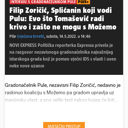
INTERVJU S GRADONAČELNIKOM PULE
PLUS+
Filip Zoričić, Splićanin koji vodi
Pulu: Evo što Tomašević radi
krivo i zašto ne mogu s Možemo
Piše
Snježana Krnetić
,
subota, 14.5.2022. u 14:46
NOVI EXPRESS Politička reporterka Expressa privela je
na razgovor nezavisnoga gradonačelnika najvažnijeg
istarskoga grada koji je pomeo vječni IDS s vlasti i uveo
neke nove uzance
Gradonačelnik Pule, nezavisni Filip Zoričić, nedavno je
raskinuo koaliciju s Možemo pa gradom upravlja uz
manjinsku vlast, a prvi veliki test nakon kojeg će biti
jasno ide li se na nove izbore bit će rebalans proračuna
u lipnju. Zoričić nam otkriva sprema li se na sceni
politički savez centra za parlamentarne izbore,