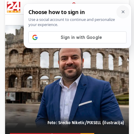
PRIJAVA
News
Komentari
1
Foto: Srecko Niketic/PIXSELL (ilustracija)