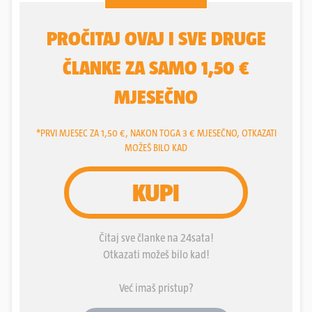
komentira situaciju u Splitu, ali govori i o vladavini
Tomislava Tomaševića u Zagrebu te može li njegova
platforma, nakon idućeg izbornog ciklusa preuzeti
kontrolu nad državom. I dok je ranije dolazeći u Zagreb
vidio kako se razvija, sad prvo što vidi je dosta smeća i
prljavi grad.