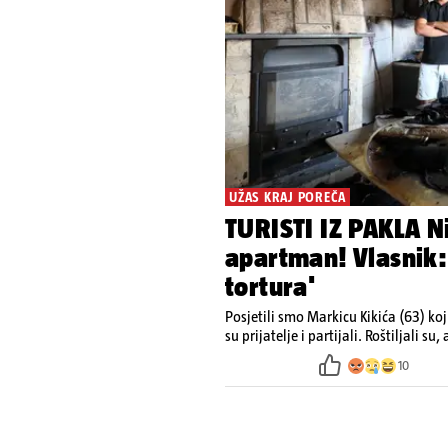
UŽAS KRAJ POREČA
TURISTI IZ PAKLA Ni
apartman! Vlasnik:
tortura'
Posjetili smo Markicu Kikića (63) ko
10