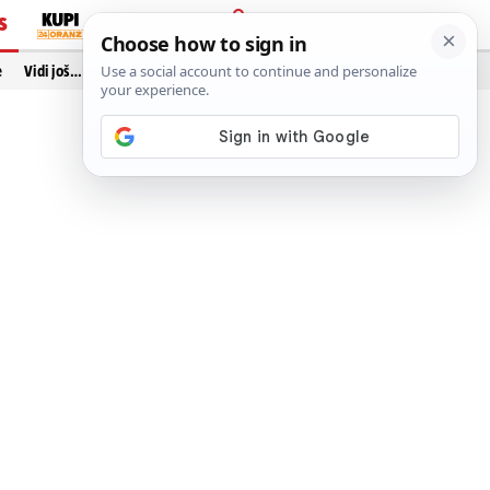
S
PRIJAVA
e
Vidi još…