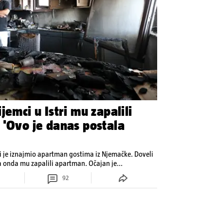
jemci u Istri mu zapalili
 'Ovo je danas postala
ji je iznajmio apartman gostima iz Njemačke. Doveli
su prijatelje i partijali. Roštiljali su, a onda mu zapalili apartman. Očajan je...
92