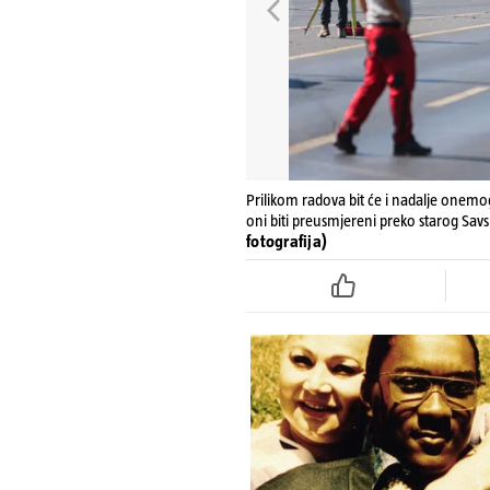
Prilikom radova bit će i nadalje onemog
oni biti preusmjereni preko starog Sa
fotografija)