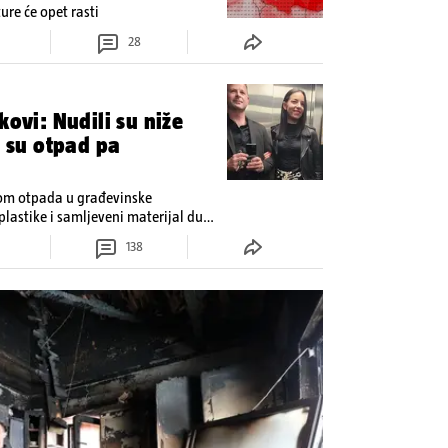
re će opet rasti
28
kovi: Nudili su niže
i su otpad pa
dom otpada u građevinske
plastike i samljeveni materijal dugo
138