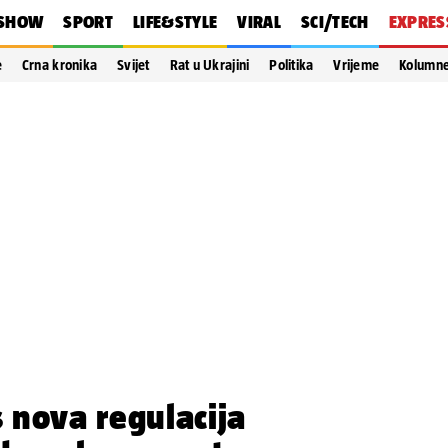
SHOW
SPORT
LIFE&STYLE
VIRAL
SCI/TECH
EXPRES
e
Crna kronika
Svijet
Rat u Ukrajini
Politika
Vrijeme
Kolumn
 nova regulacija