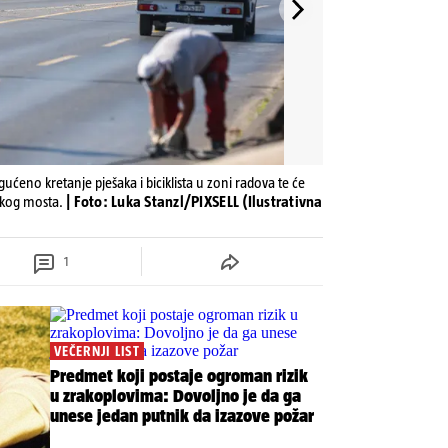
ućeno kretanje pješaka i biciklista u zoni radova te će
vskog mosta.
| Foto: Luka Stanzl/PIXSELL (Ilustrativna
1