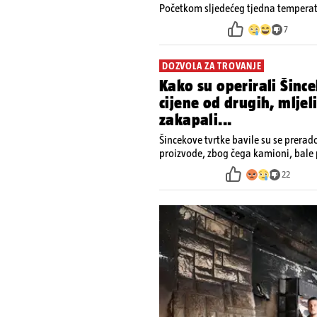
Početkom sljedećeg tjedna temperatu
7
DOZVOLA ZA TROVANJE
Kako su operirali Šince
cijene od drugih, mljel
zakapali...
Šincekove tvrtke bavile su se prera
proizvode, zbog čega kamioni, bale 
nisu izazivali sumnju
22